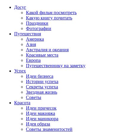
Досуг
Какой фильм посмотреть
Какую книгу почитать
Праздники
Фотографии
Путешествия
Америка
Азия
Австралия и океания
Красивые места
Европа
Путешественнику на заметку
Успех
Идеи бизнеса
Истории успеха
Секреты успеха
Звездная жизнь
Советы
Красота
Идеи причесок
Идеи макияжа
Идеи маникюра
Идея образа
Советы знаменитостей