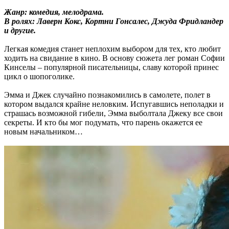
Жанр: комедия, мелодрама.
В ролях: Лаверн Кокс, Кортни Гонсалес, Джуда Фридландер
и другие.
Легкая комедия станет неплохим выбором для тех, кто любит
ходить на свидание в кино. В основу сюжета лег роман Софии
Кинселы – популярной писательницы, славу которой принес
цикл о шопоголике.
Эмма и Джек случайно познакомились в самолете, полет в
котором выдался крайне неловким. Испугавшись неполадки и
страшась возможной гибели, Эмма выболтала Джеку все свои
секреты. И кто бы мог подумать, что парень окажется ее
новым начальником…