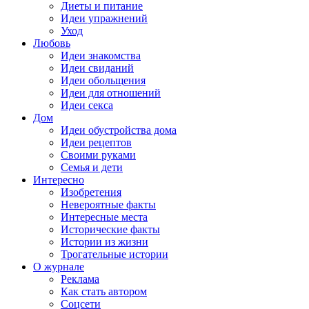
Диеты и питание
Идеи упражнений
Уход
Любовь
Идеи знакомства
Идеи свиданий
Идеи обольщения
Идеи для отношений
Идеи секса
Дом
Идеи обустройства дома
Идеи рецептов
Своими руками
Семья и дети
Интересно
Изобретения
Невероятные факты
Интересные места
Исторические факты
Истории из жизни
Трогательные истории
О журнале
Реклама
Как стать автором
Соцсети