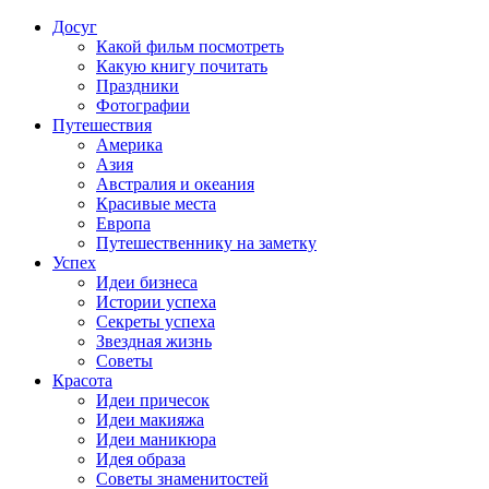
Досуг
Какой фильм посмотреть
Какую книгу почитать
Праздники
Фотографии
Путешествия
Америка
Азия
Австралия и океания
Красивые места
Европа
Путешественнику на заметку
Успех
Идеи бизнеса
Истории успеха
Секреты успеха
Звездная жизнь
Советы
Красота
Идеи причесок
Идеи макияжа
Идеи маникюра
Идея образа
Советы знаменитостей