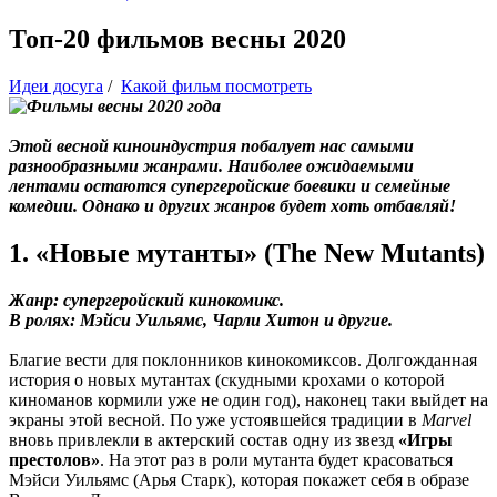
Топ-20 фильмов весны 2020
Идеи досуга
/
Какой фильм посмотреть
Этой весной киноиндустрия побалует нас самыми
разнообразными жанрами. Наиболее ожидаемыми
лентами остаются супергеройские боевики и семейные
комедии. Однако и других жанров будет хоть отбавляй!
1. «Новые мутанты» (The New Mutants)
Жанр: супергеройский кинокомикс.
В ролях: Мэйси Уильямс, Чарли Хитон и другие.
Благие вести для поклонников кинокомиксов. Долгожданная
история о новых мутантах (скудными крохами о которой
киноманов кормили уже не один год), наконец таки выйдет на
экраны этой весной. По уже устоявшейся традиции в
Marvel
вновь привлекли в актерский состав одну из звезд
«Игры
престолов»
. На этот раз в роли мутанта будет красоваться
Мэйси Уильямс (Арья Старк), которая покажет себя в образе