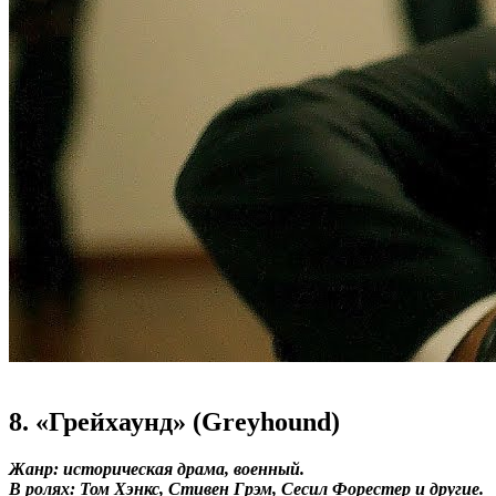
8. «Грейхаунд» (Greyhound)
Жанр: историческая драма, военный.
В ролях: Том Хэнкс, Стивен Грэм, Сесил Форестер и другие.