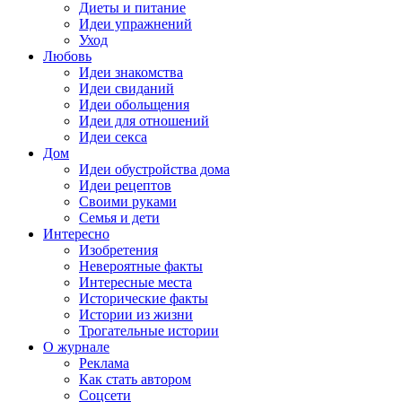
Диеты и питание
Идеи упражнений
Уход
Любовь
Идеи знакомства
Идеи свиданий
Идеи обольщения
Идеи для отношений
Идеи секса
Дом
Идеи обустройства дома
Идеи рецептов
Своими руками
Семья и дети
Интересно
Изобретения
Невероятные факты
Интересные места
Исторические факты
Истории из жизни
Трогательные истории
О журнале
Реклама
Как стать автором
Соцсети