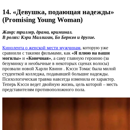
14. «Девушка, подающая надежды»
(Promising Young Woman)
Жанр: триллер, драма, криминал.
В ролях: Кэри Маллиган, Бо Бернэм и другие.
Кинолента о женской мести мужчинам
, которую уже
сравнили с такими фильмами, как
«Я плюю на ваши
могилы»
и
«Конечная»
, а саму главную героиню (за
безуминку и необычные в некоторых сценах волосы)
прозвали новой Харли Квинн . Кэсси Томас была милой
студенткой колледжа, подававшей большие надежды.
Психологическая травма навсегда изменила ее характер.
Теперь Кэсси ведет двойную жизнь, цель которой – месть
представителям противоположного пола.