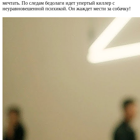
мечтать. По следам бедолаги идет упертый киллер с
неуравновешенной психикой. Он жаждет мести за собачку!