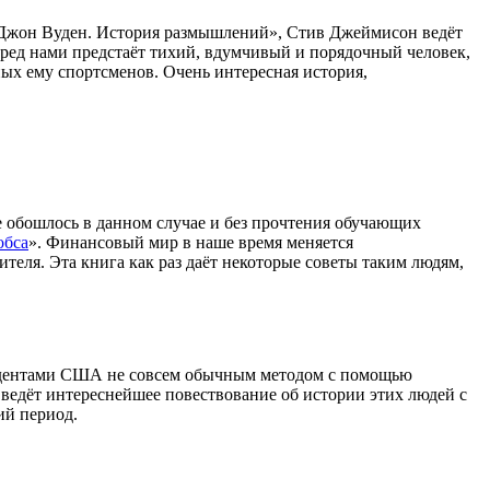
 «Джон Вуден. История размышлений», Стив Джеймисон ведёт
еред нами предстаёт тихий, вдумчивый и порядочный человек,
ных ему спортсменов. Очень интересная история,
е обошлось в данном случае и без прочтения обучающих
обса
». Финансовый мир в наше время меняется
ителя. Эта книга как раз даёт некоторые советы таким людям,
езидентами США не совсем обычным методом с помощью
 ведёт интереснейшее повествование об истории этих людей с
ий период.