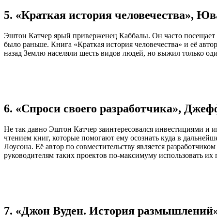
5. «Краткая история человечества», Ю
Эштон Катчер ярый приверженец Каббалы. Он часто посещает И
было раньше. Книга «Краткая история человечества» и её авто
назад Землю населяли шесть видов людей, но выжил только оди
6. «Спроси своего разработчика», Джеф
Не так давно Эштон Катчер заинтересовался инвестициями и 
чтением книг, которые помогают ему осознать куда в дальнейш
Лоусона. Её автор по совместительству является разработчико
руководителям таких проектов по-максимуму использовать их 
7. «Джон Вуден. История размышлений