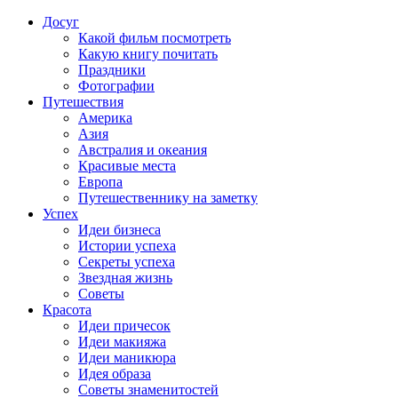
Досуг
Какой фильм посмотреть
Какую книгу почитать
Праздники
Фотографии
Путешествия
Америка
Азия
Австралия и океания
Красивые места
Европа
Путешественнику на заметку
Успех
Идеи бизнеса
Истории успеха
Секреты успеха
Звездная жизнь
Советы
Красота
Идеи причесок
Идеи макияжа
Идеи маникюра
Идея образа
Советы знаменитостей