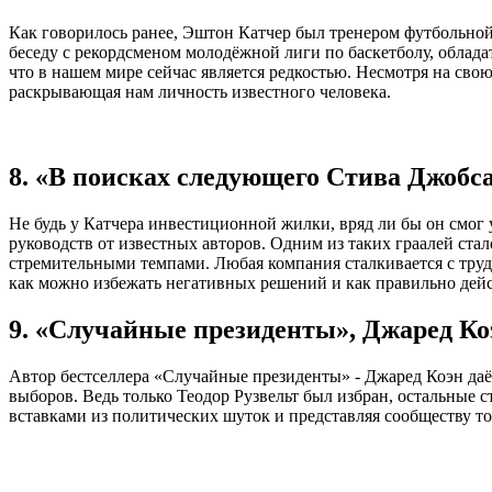
Как говорилось ранее, Эштон Катчер был тренером футбольно
беседу с рекордсменом молодёжной лиги по баскетболу, облада
что в нашем мире сейчас является редкостью. Несмотря на сво
раскрывающая нам личность известного человека.
8. «В поисках следующего Стива Джобс
Не будь у Катчера инвестиционной жилки, вряд ли бы он смог
руководств от известных авторов. Одним из таких граалей ст
стремительными темпами. Любая компания сталкивается с трудно
как можно избежать негативных решений и как правильно дейс
9. «Случайные президенты», Джаред Ко
Автор бестселлера «Случайные президенты» - Джаред Коэн да
выборов. Ведь только Теодор Рузвельт был избран, остальные 
вставками из политических шуток и представляя сообществу то,