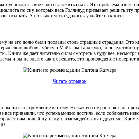
может успокоить свое чадо и уложить спать. Эта проблема извес
циалиста по сну, которых весь Голливуд призывает решить эту п
зов засыпать. А вот как им это удалось - узнайте из книги.
ему на его долю были посланы столь страшные страдания. Это кн
потерял свою любовь, убитую Майклом Гарджуло, впоследствии п
раты. Книга же даёт читателю силы смотреть в будущее, несмотря
лемы и вы не знаете как их решить, это произведение повернет 
Читать отрывок
и бы ни его стремление к этому. Но как его не растерять на про
ве все привыкли, что успеха можно достичь, если соблюдать не
р даёт нам новый путь, путь взаимодействия с другими. Кроме т
из.