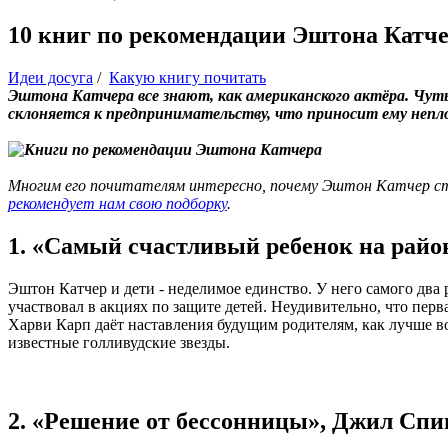
10 книг по рекомендации Эштона Катч
Идеи досуга
/
Какую книгу почитать
Эштона Катчера все знают, как американского актёра. Чуть
склоняется к предпринимательству, что приносит ему непло
Многим его почитателям интересно, почему Эштон Катчер сто
рекомендует нам свою подборку
.
1. «Самый счастливый ребенок на райо
Эштон Катчер и дети - неделимое единство. У него самого два 
участвовал в акциях по защите детей. Неудивительно, что пер
Харви Карп даёт наставления будущим родителям, как лучше вос
известные голливудские звезды.
2. «Решение от бессонницы», Джил Сп