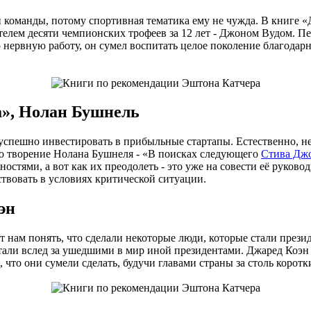
й команды, потому спортивная тематика ему не чужда. В книге
телем десяти чемпионских трофеев за 12 лет - Джоном Вудом. П
ю нервную работу, он сумел воспитать целое поколение благодар
а», Нолан Бушнель
 успешно инвестировать в прибыльные стартапы. Естественно, н
ало творение Нолана Бушнеля - «В поисках следующего
Стива Дж
стями, а вот как их преодолеть - это уже на совести её руковод
твовать в условиях критической ситуации.
эн
ёт нам понять, что сделали некоторые люди, которые стали пр
стали вслед за ушедшими в мир иной президентами. Джаред Коэн
 что они сумели сделать, будучи главами страны за столь коротк