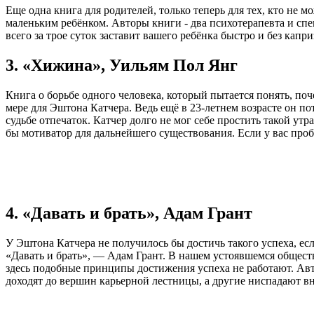
Еще одна книга для родителей, только теперь для тех, кто не 
маленьким ребёнком. Авторы книги - два психотерапевта и спе
всего за трое суток заставит вашего ребёнка быстро и без капри
3. «Хижина», Уильям Пол Янг
Книга о борьбе одного человека, который пытается понять, поч
мере для Эштона Катчера. Ведь ещё в 23-летнем возрасте он 
судьбе отпечаток. Катчер долго не мог себе простить такой ут
бы мотиватор для дальнейшего существования. Если у вас проб
4. «Давать и брать», Адам Грант
У Эштона Катчера не получилось бы достичь такого успеха, есл
«Давать и брать», — Адам Грант. В нашем устоявшемся общест
здесь подобные принципы достижения успеха не работают. Авто
доходят до вершин карьерной лестницы, а другие ниспадают вн