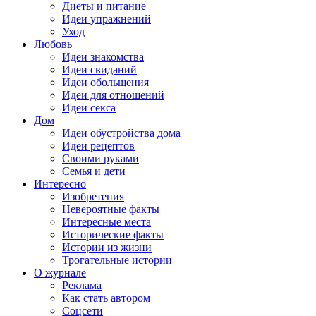
Диеты и питание
Идеи упражнений
Уход
Любовь
Идеи знакомства
Идеи свиданий
Идеи обольщения
Идеи для отношений
Идеи секса
Дом
Идеи обустройства дома
Идеи рецептов
Своими руками
Семья и дети
Интересно
Изобретения
Невероятные факты
Интересные места
Исторические факты
Истории из жизни
Трогательные истории
О журнале
Реклама
Как стать автором
Соцсети