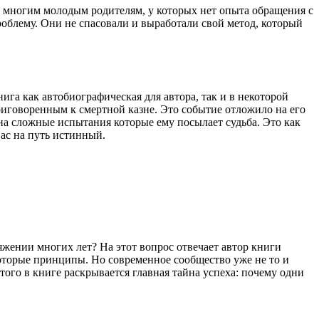
тна многим молодым родителям, у которых нет опыта обращения с
роблему. Они не спасовали и выработали свой метод, который
ига как автобиографическая для автора, так и в некоторой
риговоренным к смертной казне. Это событие отложило на его
 на сложные испытания которые ему посылает судьба. Это как
вас на путь истинный.
тяжении многих лет? На этот вопрос отвечает автор книги
которые принципы. Но современное сообщество уже не то и
ого в книге раскрывается главная тайна успеха: почему одни