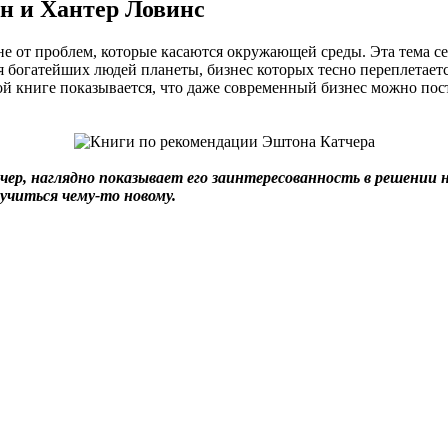
н и Хантер Ловинс
оне от проблем, которые касаются окружающей среды. Эта тема с
я богатейших людей планеты, бизнес которых тесно переплетаетс
й книге показывается, что даже современный бизнес можно постр
ер, наглядно показывает его заинтересованность в решении н
учиться чему-то новому.