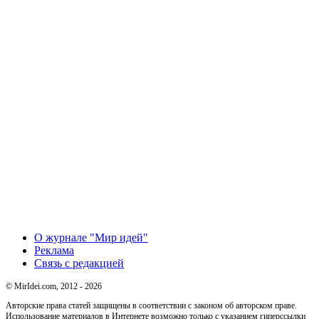
О журнале "Мир идей"
Реклама
Связь с редакцией
© MirIdei.com, 2012 - 2026
Авторские права статей защищены в соответствии с законом об авторском праве.
Использование материалов в Интернете возможно только с указанием гиперссылки