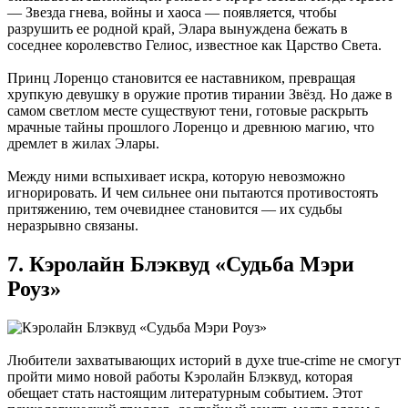
— Звезда гнева, войны и хаоса — появляется, чтобы
разрушить ее родной край, Элара вынуждена бежать в
соседнее королевство Гелиос, известное как Царство Света.
Принц Лоренцо становится ее наставником, превращая
хрупкую девушку в оружие против тирании Звёзд. Но даже в
самом светлом месте существуют тени, готовые раскрыть
мрачные тайны прошлого Лоренцо и древнюю магию, что
дремлет в жилах Элары.
Между ними вспыхивает искра, которую невозможно
игнорировать. И чем сильнее они пытаются противостоять
притяжению, тем очевиднее становится — их судьбы
неразрывно связаны.
7. Кэролайн Блэквуд «Судьба Мэри
Роуз»
Любители захватывающих историй в духе true-crime не смогут
пройти мимо новой работы Кэролайн Блэквуд, которая
обещает стать настоящим литературным событием. Этот