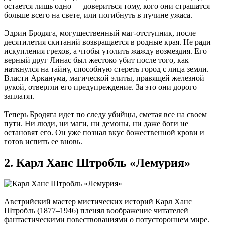
остается лишь одно — довериться тому, кого они страшатся
больше всего на свете, или погибнуть в пучине ужаса.
Эдрин Бродяга, могущественный маг-отступник, после
десятилетия скитаний возвращается в родные края. Не ради
искупления грехов, а чтобы утолить жажду возмездия. Его
верный друг Линас был жестоко убит после того, как
наткнулся на тайну, способную стереть город с лица земли.
Власти Арканума, магической элиты, правящей железной
рукой, отвергли его предупреждение. За это они дорого
заплатят.
Теперь Бродяга идет по следу убийцы, сметая все на своем
пути. Ни люди, ни маги, ни демоны, ни даже боги не
остановят его. Он уже познал вкус божественной крови и
готов испить ее вновь.
2. Карл Ханс Штробль «Лемурия»
Австрийский мастер мистических историй Карл Ханс
Штробль (1877–1946) пленял воображение читателей
фантастическими повествованиями о потустороннем мире.