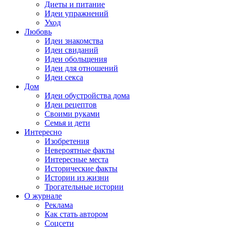
Диеты и питание
Идеи упражнений
Уход
Любовь
Идеи знакомства
Идеи свиданий
Идеи обольщения
Идеи для отношений
Идеи секса
Дом
Идеи обустройства дома
Идеи рецептов
Своими руками
Семья и дети
Интересно
Изобретения
Невероятные факты
Интересные места
Исторические факты
Истории из жизни
Трогательные истории
О журнале
Реклама
Как стать автором
Соцсети