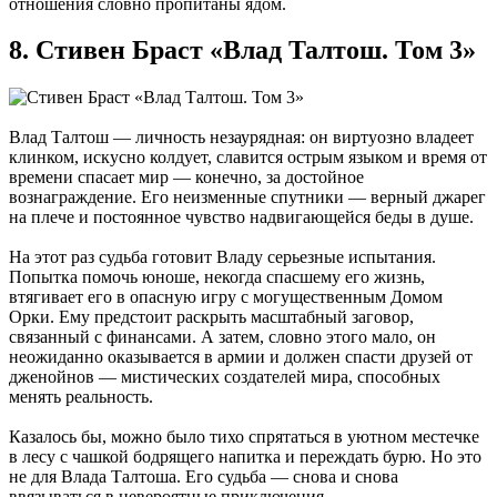
отношения словно пропитаны ядом.
8. Стивен Браст «Влад Талтош. Том 3»
Влад Талтош — личность незаурядная: он виртуозно владеет
клинком, искусно колдует, славится острым языком и время от
времени спасает мир — конечно, за достойное
вознаграждение. Его неизменные спутники — верный джарег
на плече и постоянное чувство надвигающейся беды в душе.
На этот раз судьба готовит Владу серьезные испытания.
Попытка помочь юноше, некогда спасшему его жизнь,
втягивает его в опасную игру с могущественным Домом
Орки. Ему предстоит раскрыть масштабный заговор,
связанный с финансами. А затем, словно этого мало, он
неожиданно оказывается в армии и должен спасти друзей от
дженойнов — мистических создателей мира, способных
менять реальность.
Казалось бы, можно было тихо спрятаться в уютном местечке
в лесу с чашкой бодрящего напитка и переждать бурю. Но это
не для Влада Талтоша. Его судьба — снова и снова
ввязываться в невероятные приключения.