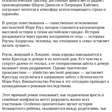
психологический триллер, достойный занять место рядом с
произведениями Ширли Джексон и Патриции Хайсмит,
погружает читателя в атмосферу всепоглощающего страха и
паранойи.
В центре повествования — таинственное исчезновение
шестилетней Мэри Роуз, которое становится катализатором
массовой истерии в тихом английском городке. История
раскрывается через призму восприятия ее отца — историка
Роуэна Андерсона, человека, чье отношение к семье оставляет
желать лучшего.
Роуэн, живущий в Лондоне, лишь изредка наведывается к
жене Крессиде и дочери в их кентский дом. Его чувства к
супруге далеки от теплых, а ее гиперактивная забота о дочери
вызывает лишь раздражение. Однако трагическое
происшествие — убийство местной девушки — заставляет
Крессиду погрузиться в одержимую заботу о безопасности
Мэри Роуз. Вмешательство Роуэна в эту ситуацию приводит к
неожиданным и роковым последствиям.
Этот мрачный роман показывает, как подавленная ярость и
семейные конфликты могут разрушить жизни всех
участников. Особенно пронзительно звучит история
беззащитного ребёнка, оказавшегося между родителями, чьи