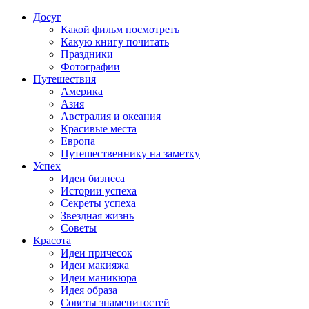
Досуг
Какой фильм посмотреть
Какую книгу почитать
Праздники
Фотографии
Путешествия
Америка
Азия
Австралия и океания
Красивые места
Европа
Путешественнику на заметку
Успех
Идеи бизнеса
Истории успеха
Секреты успеха
Звездная жизнь
Советы
Красота
Идеи причесок
Идеи макияжа
Идеи маникюра
Идея образа
Советы знаменитостей