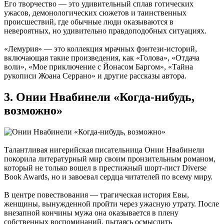
Его творчество — это удивительный сплав готических
ужасов, демонологических сюжетов и таинственных
происшествий, где обычные люди оказываются в
невероятных, но удивительно правдоподобных ситуациях.
«Лемурия» — это коллекция мрачных фэнтези-историй,
включающая такие произведения, как «Голова», «Отдача
воли», «Мое приключение с Йонасом Баргом», «Тайна
рукописи Жоана Серрано» и другие рассказы автора.
3. Онии Нвабинели «Когда-нибудь,
возможно»
Талантливая нигерийская писательница Онии Нвабинели
покорила литературный мир своим пронзительным романом,
который не только вошел в престижный шорт-лист Diverse
Book Awards, но и завоевал сердца читателей по всему миру.
В центре повествования — трагическая история Евы,
женщины, вынужденной пройти через ужасную утрату. После
внезапной кончины мужа она оказывается в плену
собственных воспоминаний, пытаясь осмыслить