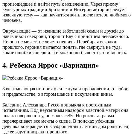
произошедшее и найти путь к исцелению. Через призму
культурных традиций Британии и Нигерии автор исследует
извечную тему — как научиться жить после потери любимого
человека.
Окружающие — от излишне заботливой семьи и друзей до
навязчивой свекрови, торопят Еву с принятием неизбежного.
Но она не может, не хочет спешить. Перебирая осколки
прошлого, героиня пытается понять, где свернула не туда,
какие ошибки совершила и можно ли было что-то изменить.
4. Ребекка Яррос «Вариация»
Захватывающая история о силе духа и преодолении, о любви
и предательстве, о втором шансе и искуплении вины.
Балерина Алессандра Руссо привыкла к постоянным
испытаниям. Под неусыпным надзором властной матери она
шла к совершенству, не жалея себя. Но роковая травма
перечеркивает все мечты о сцене. В поисках убежища
девушка возвращается в заброшенный летний дом родителей,
где ее ждут призраки прошлого.