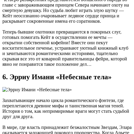
главе с завораживающим принцем Севера начинают охоту на
смертную девушку. Но судьба любит играть злую шутку —
Кейт неосознанно очаровывает ледяное сердце принца и
раскрывает сокровенные имена его соратников.
Теперь бывшие охотники превращаются в покорных слуг,
готовых помогать Кейт в осуществлении ее мечты —
открытии собственной кофейни! Вместе они пекут
восхитительное печенье, устраивают уютный книжный клуб
и зачитываются романтическими историями, тщательно
скрывая все это от коварной правительницы фейри, которой
явно не понравится такое положение дел…
6. Эрриу Имани «Небесные тела»
Захватывающее начало цикла романтического фэнтези, где
переплетаются древние мифы и таинственная магия теней.
История о том, как непримиримые враги могут стать судьбой
друг для друга.
В мире, где власть принадлежит безжалостным Звездам, Элара
оказывается заложницей рокового пророчества. Когда Арьете