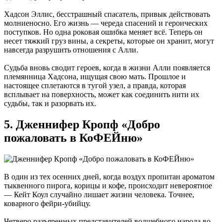
Хадсон Эллис, бесстрашный спасатель, привык действовать
молниеносно. Его жизнь — череда спасений и героических
поступков. Но одна роковая ошибка меняет всё. Теперь он
несет тяжкий груз вины, а секреты, которые он хранит, могут
навсегда разрушить отношения с Алли.
Судьба вновь сводит героев, когда в жизни Алли появляется
племянница Хадсона, ищущая свою мать. Прошлое и
настоящее сплетаются в тугой узел, а правда, которая
всплывает на поверхность, может как соединить нити их
судьбы, так и разорвать их.
5. Дженнифер Кропф «Добро
пожаловать в КоФЕЙню»
В один из тех осенних дней, когда воздух пропитан ароматом
тыквенного пирога, корицы и кофе, происходит невероятное
— Кейт Коул случайно лишает жизни человека. Точнее,
коварного фейри-убийцу.
Четверо разъяренных представителей волшебного народа во