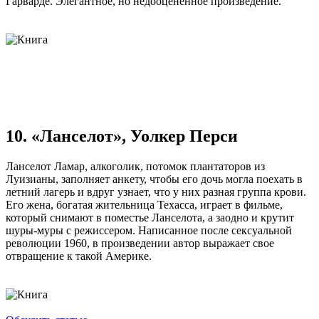
Гарварде. Элегантное, но недооцененное произведение.
10. «Ланселот», Уолкер Перси
Ланселот Ламар, алкоголик, потомок плантаторов из
Луизианы, заполняет анкету, чтобы его дочь могла поехать в
летний лагерь и вдруг узнает, что у них разная группа крови.
Его жена, богатая жительница Техасса, играет в фильме,
который снимают в поместье Ланселота, а заодно и крутит
шуры-муры с режиссером. Написанное после сексуальной
революции 1960, в произведении автор выражает свое
отвращение к такой Америке.