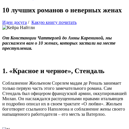
10 лучших романов о неверных женах
Идеи досуга
/
Какую книгу почитать
От Констанции Чаттерлей до Анны Карениной, мы
расскажем вам о 10 женах, которых застали на месте
преступления.
1. «Красное и черное», Стендаль
Соблазнение Жюльеном Сорелем мадам де Реналь занимает
только первую часть этого замечательного романа. Сам
Стендаль был офицером французской армии, оккупировавшей
Милан. Он наслаждался распущенными нравами итальянцев
и подробно описал их в своем трактате «О любви». Жюльен
боготворит ссыльного Наполеона и соблазнение жены своего
напыщенного работодателя – его месть за Ватерлоо.