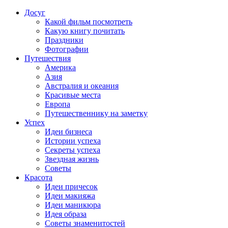
Досуг
Какой фильм посмотреть
Какую книгу почитать
Праздники
Фотографии
Путешествия
Америка
Азия
Австралия и океания
Красивые места
Европа
Путешественнику на заметку
Успех
Идеи бизнеса
Истории успеха
Секреты успеха
Звездная жизнь
Советы
Красота
Идеи причесок
Идеи макияжа
Идеи маникюра
Идея образа
Советы знаменитостей