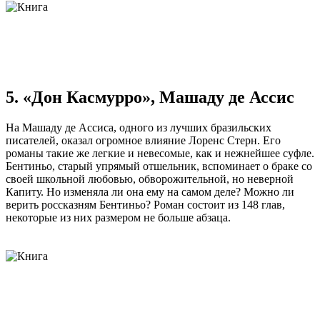
5. «Дон Касмурро», Машаду де Ассис
На Машаду де Ассиса, одного из лучших бразильских
писателей, оказал огромное влияние Лоренс Стерн. Его
романы такие же легкие и невесомые, как и нежнейшее суфле.
Бентиньо, старый упрямый отшельник, вспоминает о браке со
своей школьной любовью, обворожительной, но неверной
Капиту. Но изменяла ли она ему на самом деле? Можно ли
верить россказням Бентиньо? Роман состоит из 148 глав,
некоторые из них размером не больше абзаца.