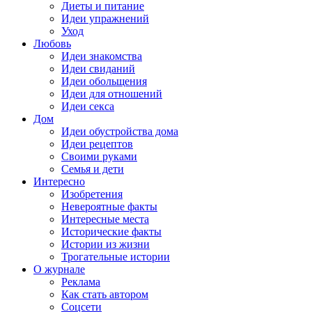
Диеты и питание
Идеи упражнений
Уход
Любовь
Идеи знакомства
Идеи свиданий
Идеи обольщения
Идеи для отношений
Идеи секса
Дом
Идеи обустройства дома
Идеи рецептов
Своими руками
Семья и дети
Интересно
Изобретения
Невероятные факты
Интересные места
Исторические факты
Истории из жизни
Трогательные истории
О журнале
Реклама
Как стать автором
Соцсети