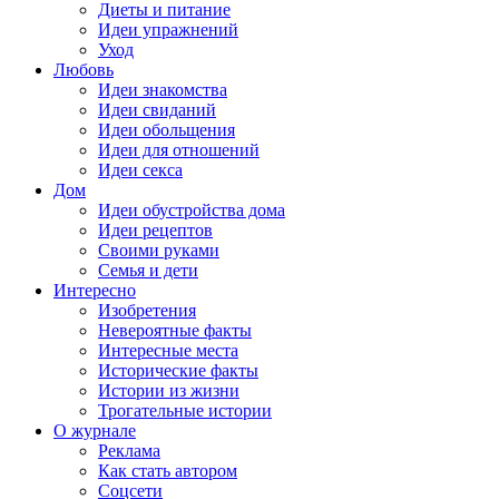
Диеты и питание
Идеи упражнений
Уход
Любовь
Идеи знакомства
Идеи свиданий
Идеи обольщения
Идеи для отношений
Идеи секса
Дом
Идеи обустройства дома
Идеи рецептов
Своими руками
Семья и дети
Интересно
Изобретения
Невероятные факты
Интересные места
Исторические факты
Истории из жизни
Трогательные истории
О журнале
Реклама
Как стать автором
Соцсети