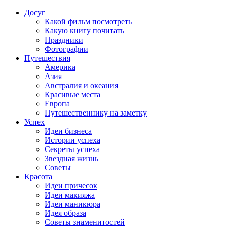
Досуг
Какой фильм посмотреть
Какую книгу почитать
Праздники
Фотографии
Путешествия
Америка
Азия
Австралия и океания
Красивые места
Европа
Путешественнику на заметку
Успех
Идеи бизнеса
Истории успеха
Секреты успеха
Звездная жизнь
Советы
Красота
Идеи причесок
Идеи макияжа
Идеи маникюра
Идея образа
Советы знаменитостей