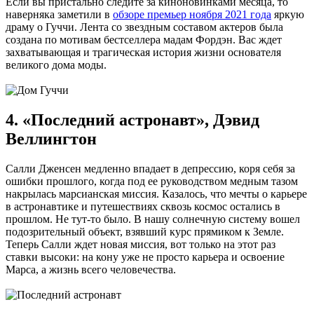
Если вы пристально следите за киноновинками месяца, то
наверняка заметили в
обзоре премьер ноября 2021 года
яркую
драму о Гуччи. Лента со звездным составом актеров была
создана по мотивам бестселлера мадам Фордэн. Вас ждет
захватывающая и трагическая история жизни основателя
великого дома моды.
4. «Последний астронавт», Дэвид
Веллингтон
Салли Дженсен медленно впадает в депрессию, коря себя за
ошибки прошлого, когда под ее руководством медным тазом
накрылась марсианская миссия. Казалось, что мечты о карьере
в астронавтике и путешествиях сквозь космос остались в
прошлом. Не тут-то было. В нашу солнечную систему вошел
подозрительный объект, взявший курс прямиком к Земле.
Теперь Салли ждет новая миссия, вот только на этот раз
ставки высоки: на кону уже не просто карьера и освоение
Марса, а жизнь всего человечества.