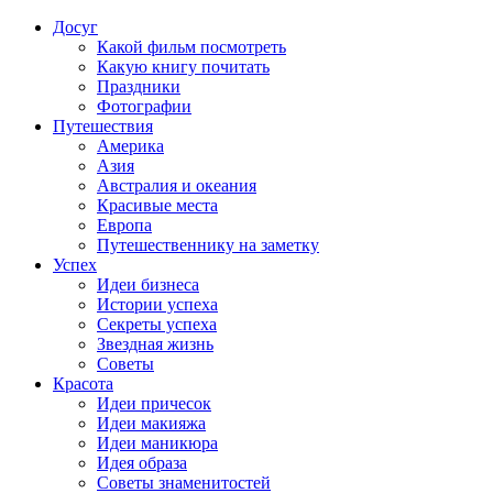
Досуг
Какой фильм посмотреть
Какую книгу почитать
Праздники
Фотографии
Путешествия
Америка
Азия
Австралия и океания
Красивые места
Европа
Путешественнику на заметку
Успех
Идеи бизнеса
Истории успеха
Секреты успеха
Звездная жизнь
Советы
Красота
Идеи причесок
Идеи макияжа
Идеи маникюра
Идея образа
Советы знаменитостей