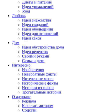
Диеты и питание
Идеи упражнений
Уход
Любовь
Идеи знакомства
Идеи свиданий
Идеи обольщения
Идеи для отношений
Идеи секса
Дом
Идеи обустройства дома
Идеи рецептов
Своими руками
Семья и дети
Интересно
Изобретения
Невероятные факты
Интересные места
Исторические факты
Истории из жизни
Трогательные истории
О журнале
Реклама
Как стать автором
Соцсети