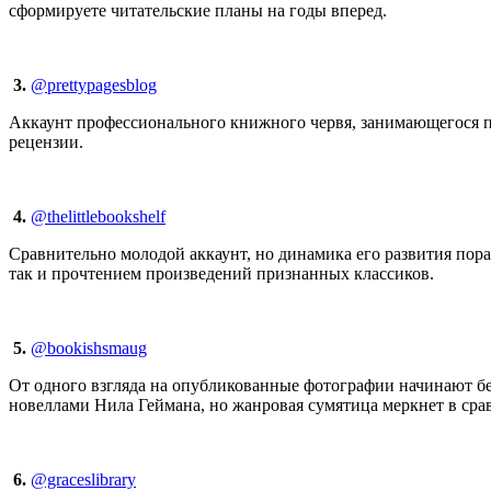
сформируете читательские планы на годы вперед.
3.
@prettypagesblog
Аккаунт профессионального книжного червя, занимающегося п
рецензии.
4.
@thelittlebookshelf
Сравнительно молодой аккаунт, но динамика его развития пор
так и прочтением произведений признанных классиков.
5.
@bookishsmaug
От одного взгляда на опубликованные фотографии начинают б
новеллами Нила Геймана, но жанровая сумятица меркнет в сра
6.
@graceslibrary