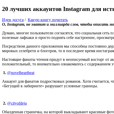
20 лучших аккаунтов Instagram для ис
Идеи досуга
/
Какую книгу почитать
О, Instagram, не хватит и миллиарда слов, чтобы описать м
Думаю, многие пользователи согласятся, что социальная сеть
полезные лафхаки и просто поднять себе настроение, просматр
Посредством данного приложения мы способны постоянно держа
мировых селебрети и блогеров, то в последнее время инстагр
Настоящие фанаты чтения придут в неописуемый восторг от ак
положительный, то внимательно ознакомьтесь с содержанием эт
1.
@novelheartbeat
Аккаунт для фанатов подростковых романов. Хотя считается, ч
«Бегущий в лабиринте» разрушает условные границы.
2.
@cityofdeja
Обалденная страничка, на которой выкладывают красивые фото