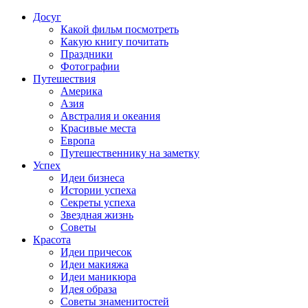
Досуг
Какой фильм посмотреть
Какую книгу почитать
Праздники
Фотографии
Путешествия
Америка
Азия
Австралия и океания
Красивые места
Европа
Путешественнику на заметку
Успех
Идеи бизнеса
Истории успеха
Секреты успеха
Звездная жизнь
Советы
Красота
Идеи причесок
Идеи макияжа
Идеи маникюра
Идея образа
Советы знаменитостей