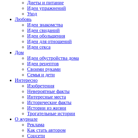
Диеты и питание
Идеи упражнений
Уход
Любовь
Идеи знакомства
Идеи свиданий
Идеи обольщения
Идеи для отношений
Идеи секса
Дом
Идеи обустройства дома
Идеи рецептов
Своими руками
Семья и дети
Интересно
Изобретения
Невероятные факты
Интересные места
Исторические факты
Истории из жизни
Трогательные истории
О журнале
Реклама
Как стать автором
Соцсети