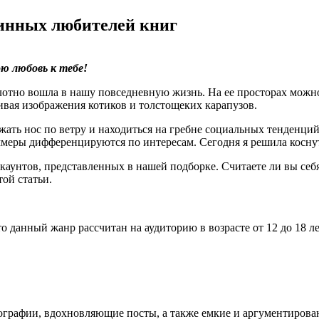
тинных любителей книг
ою любовь к тебе!
 плотно вошла в нашу повседневную жизнь. На ее просторах мож
ивая изображения котиков и толстощеких карапузов.
ть нос по ветру и находиться на гребне социальных тенденций.
аммеры дифференцируются по интересам. Сегодня я решила косну
каунтов, представленных в нашей подборке. Считаете ли вы се
ой статьи.
то данный жанр рассчитан на аудиторию в возрасте от 12 до 18 
графии, вдохновляющие посты, а также емкие и аргументированн