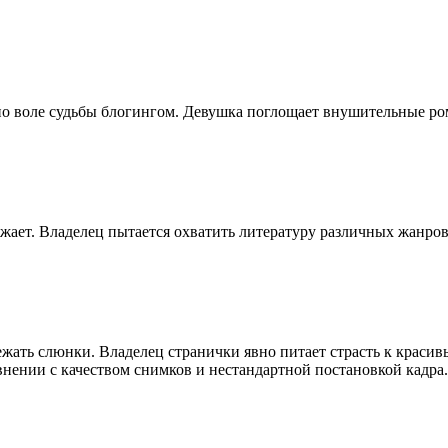
о воле судьбы блогингом. Девушка поглощает внушительные ро
ажает. Владелец пытается охватить литературу различных жанро
ежать слюнки. Владелец странички явно питает страсть к крас
внении с качеством снимков и нестандартной постановкой кадра.