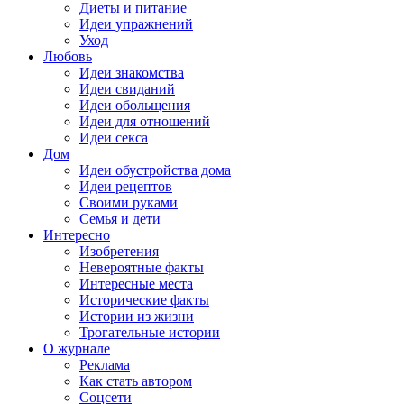
Диеты и питание
Идеи упражнений
Уход
Любовь
Идеи знакомства
Идеи свиданий
Идеи обольщения
Идеи для отношений
Идеи секса
Дом
Идеи обустройства дома
Идеи рецептов
Своими руками
Семья и дети
Интересно
Изобретения
Невероятные факты
Интересные места
Исторические факты
Истории из жизни
Трогательные истории
О журнале
Реклама
Как стать автором
Соцсети