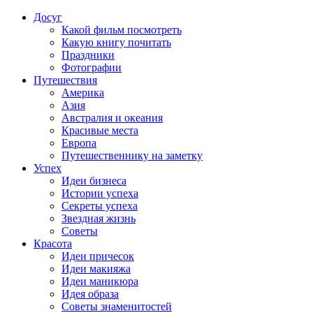
Досуг
Какой фильм посмотреть
Какую книгу почитать
Праздники
Фотографии
Путешествия
Америка
Азия
Австралия и океания
Красивые места
Европа
Путешественнику на заметку
Успех
Идеи бизнеса
Истории успеха
Секреты успеха
Звездная жизнь
Советы
Красота
Идеи причесок
Идеи макияжа
Идеи маникюра
Идея образа
Советы знаменитостей