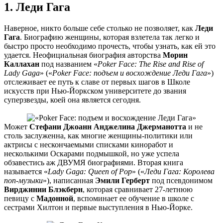
1. Леди Гага
Наверное, никто больше себе столько не позволяет, как
Леди
Гага
. Биографию женщины, которая взлетела так легко и
быстро просто необходимо прочесть, чтобы узнать, как ей это
удается. Неофициальная биография авторства
Морин
Каллахан
под названием «
Poker Face: The Rise and Rise of
Lady Gaga
» («
Poker Face: подъем и восхождение Леди Гага
»)
отслеживает ее путь к славе от первых шагов в Школе
искусств при Нью-Йоркском университете до звания
суперзвезды, коей она является сегодня.
Может
Стефани Джоанн Анджелина Джерманотта
и не
столь заслуженна, как многие женщины-политики или
актрисы с нескончаемыми списками киноработ и
несколькими Оскарами подмышкой, но уже успела
обзавестись аж ДВУМЯ биографиями. Вторая книга
называется «
Lady Gaga: Queen of Pop
» («
Леди Гага: Королева
поп-музыки
»), написанная
Эмили Герберт
под псевдонимом
Вирджинии Блэкберн
, которая сравнивает 27-летнюю
певицу с
Мадонной
, вспоминает ее обучение в школе с
сестрами Хилтон и первые выступления в Нью-Йорке.