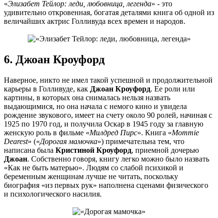
«
Элизабет Тейлор: леди, любовница, легенда
» - это
удивительно откровенная, богатая деталями книга об одной из
величайших актрис Голливуда всех времен и народов.
6. Джоан Кроуфорд
Наверное, никто не имел такой успешной и продолжительной
карьеры в Голливуде, как
Джоан Кроуфорд
. Ее роли или
картины, в которых она снималась нельзя назвать
выдающимися, но она начала с немого кино и увидела
рождение звукового, имеет на счету около 90 ролей, начиная с
1925 по 1970 год, и получила Оскар в 1945 году за главную
женскую роль в фильме «
Милдред Пирс
». Книга «
Mommie
Dearest
» («
Дорогая мамочка
») примечательна тем, что
написана была
Кристиной Кроуфорд
, приемной дочерью
Джоан
. Собственно говоря, книгу легко можно было назвать
«Как не быть матерью». Людям со слабой психикой и
беременным женщинам лучше не читать, поскольку
биография «из первых рук» наполнена сценами физического
и психологического насилия.