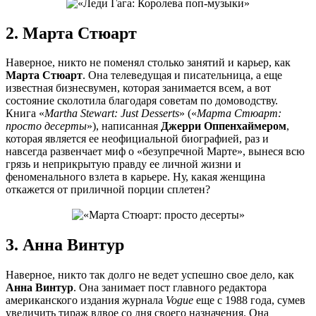
2. Марта Стюарт
Наверное, никто не поменял столько занятий и карьер, как
Марта Стюарт
. Она телеведущая и писательница, а еще
известная бизнесвумен, которая занимается всем, а вот
состояние сколотила благодаря советам по домоводству.
Книга «
Martha Stewart: Just Desserts
» («
Марта Стюарт:
просто десерты
»), написанная
Джерри Оппенхаймером
,
которая является ее неофициальной биографией, раз и
навсегда развенчает миф о «безупречной Марте», вынеся всю
грязь и неприкрытую правду ее личной жизни и
феноменального взлета в карьере. Ну, какая женщина
откажется от приличной порции сплетен?
3. Анна Винтур
Наверное, никто так долго не ведет успешно свое дело, как
Анна Винтур
. Она занимает пост главного редактора
американского издания журнала
Vogue
еще с 1988 года, сумев
увеличить тираж вдвое со дня своего назначения. Она