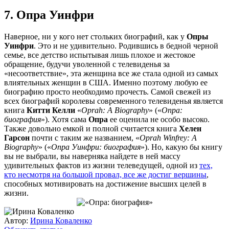
7. Опра Уинфри
Наверное, ни у кого нет стольких биографий, как у
Опры
Уинфри
. Это и не удивительно. Родившись в бедной черной
семье, все детство испытывая лишь плохое и жестокое
обращение, будучи уволенной с телевиденья за
«несоответствие», эта женщина все же стала одной из самых
влиятельных женщин в США. Именно поэтому любую ее
биографию просто необходимо прочесть. Самой свежей из
всех биографий королевы современного телевиденья является
книга
Китти Келли
«
Oprah: A Biography
» («
Опра:
биография
»). Хотя сама
Опра
ее оценила не особо высоко.
Также довольно емкой и полной считается книга
Хелен
Гарсон
почти с таким же названием, «
Oprah Winfrey: A
Biography
» («
Опра Уинфри: биография
»). Но, какую бы книгу
вы не выбрали, вы наверняка найдете в ней массу
удивительных фактов из жизни телеведущей, одной из
тех,
кто несмотря на большой провал, все же достиг вершины
,
способных мотивировать на достижение высших целей в
жизни.
Автор:
Ирина Коваленко