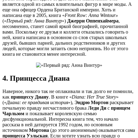
является одной из самых влиятельных фигур в мире моды. А
еще она офицер Ордена Британской империи. Хоть и
написана еще в 2005, книга «
Front Row: Anna Wintour»
(«
Первый ряд: Анна Винтур
»)
Джерри Оппенхаймера
,
несомненно, станет самой яркой биографией, прочитанной
вами. Поскольку ее друзья и коллеги отказались говорить о
ней, книга написана в основном со слов старых школьных
друзей, бывших парней, дальних родственников и других
людей, которые могли затаить свою неприязнь. Но от этого
книга не становится менее интересной.
4. Принцесса Диана
Наверное, никого так не оплакивали и так долго не помнили,
как
принцессу Диану
. В книге «
Diana: Her True Story
»
(«
Диана: ее правдивая история
»),
Эндрю
Мортон
раскрывает
печальную правду несчастливого брака
Леди Ди
с
принцем
Чарльзом
и показывает королевскую семью
дисфункциональной. Интересна книга тем, что начало
рассказа в ней датируется 1992 годом, но основным
источником
Мортона
(до этого анонимным) оказывается сама
принцесса Уэльская
. Если хотите узнать всю правду о