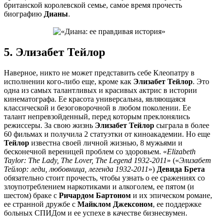
британской королевской семье, самое время прочесть
биографию
Дианы
.
5. Элизабет Тейлор
Наверное, никто не может представить себе Клеопатру в
исполнении кого-либо еще, кроме как
Элизабет Тейлор
. Это
одна из самых талантливых и красивых актрис в истории
кинематографа. Ее красота универсальна, являющаяся
классической и безоговорочной в любом поколении. Ее
талант непревзойденный, перед которым преклонялись
режиссеры. За свою жизнь
Элизабет Тейлор
сыграла в более
60 фильмах и получила 2 статуэтки от киноакадемии. Но еще
Тейлор
известна своей личной жизнью, 8 мужьями и
бесконечной вереницей проблем со здоровьем. «
Elizabeth
Taylor: The Lady, The Lover, The Legend 1932-2011
» («
Элизабет
Тейлор: леди, любовница, легенда 1932-2011
»)
Девида Брета
обязательно стоит прочесть, чтобы узнать о ее сражениях со
злоупотреблением наркотиками и алкоголем, ее пятом (и
шестом) браке с
Ричардом Бартоном
и их эпическом романе,
ее странной дружбе с
Майклом
Джексоном
, ее поддержке
больных СПИДом и ее успехе в качестве бизнесвумен.