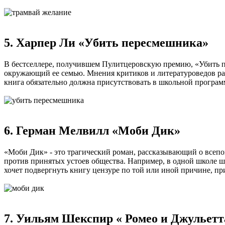
5. Харпер Ли «Убить пересмешника»
В бестселлере, получившем Пулитцеровскую премию, «Убить п
окружающий ее семью. Мнения критиков и литературоведов расх
книга обязательно должна присутствовать в школьной программ
6. Герман Мелвилл «Моби Дик»
«Моби Дик» - это трагический роман, рассказывающий о всепо
против принятых устоев общества. Например, в одной школе шта
хочет подвергнуть книгу цензуре по той или иной причине, п
7. Уильям Шекспир « Ромео и Джульетт