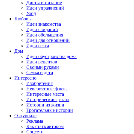
Диеты и питание
Идеи упражнений
Уход
Любовь
Идеи знакомства
Идеи свиданий
Идеи обольщения
Идеи для отношений
Идеи секса
Дом
Идеи обустройства дома
Идеи рецептов
Своими руками
Семья и дети
Интересно
Изобретения
Невероятные факты
Интересные места
Исторические факты
Истории из жизни
Трогательные истории
О журнале
Реклама
Как стать автором
Соцсети