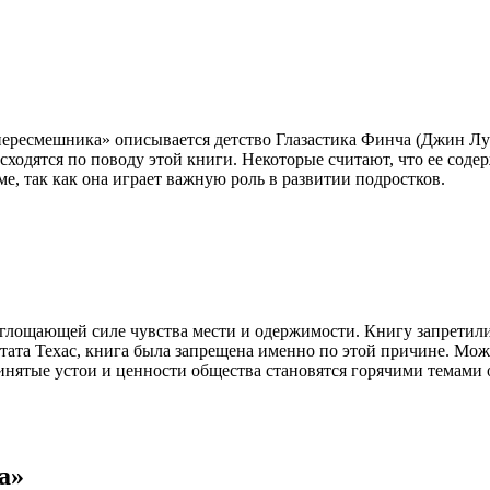
ересмешника» описывается детство Глазастика Финча (Джин Луи
одятся по поводу этой книги. Некоторые считают, что ее содерж
е, так как она играет важную роль в развитии подростков.
глощающей силе чувства мести и одержимости. Книгу запретили
та Техас, книга была запрещена именно по этой причине. Может б
ринятые устои и ценности общества становятся горячими темами
а»