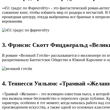
«451 градус по Фаренгейту» - это фантастический роман-антиу
сожжение книг, чтобы избавить мир от раздора и несчастий. 
прошедшая цензуру, откуда выброшены все бранные и неприли
верованиям.
3. Фрэнсис Скотт Фицджеральд «Велик
В романе «Великий Гэтсби» рассказывается о миллионере по име
раскритиковало Баптистское Общество в Южной Каролине и осуд
4. Теннесси Уильямс «Трамвай «Желан
«Трамвай «Желание» - это всемирно известная пьеса, в которо
она вызвала некое беспокойство и переполох среди публики. К
характера, особенно в тот момент, когда началась работа над 
произведением искусства, а также одной из основных классич