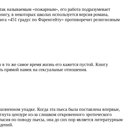
 так называемым «пожарным», его работа подразумевает
игу, в некоторых школах используется версия романа,
нига «451 градус по Фаренгейту» противоречит религиозным
 в то же самое время жизнь его кажется пустой. Книгу
сть прямой намек на сексуальные отношения.
жизненном упадке. Когда эта пьеса была поставлена впервые,
гнута цензуре из-за слишком откровенного эротического
гласия по поводу пьесы, она до сих пор является литературным
едений.