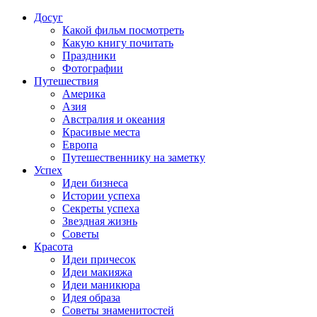
Досуг
Какой фильм посмотреть
Какую книгу почитать
Праздники
Фотографии
Путешествия
Америка
Азия
Австралия и океания
Красивые места
Европа
Путешественнику на заметку
Успех
Идеи бизнеса
Истории успеха
Секреты успеха
Звездная жизнь
Советы
Красота
Идеи причесок
Идеи макияжа
Идеи маникюра
Идея образа
Советы знаменитостей