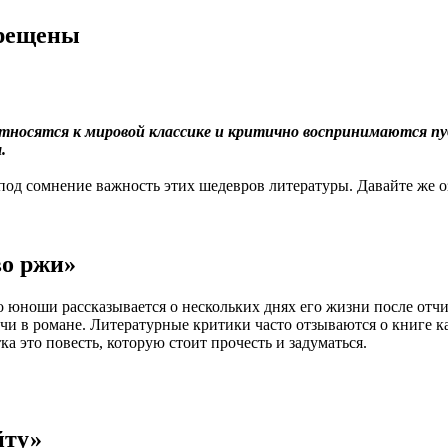
прещены
носятся к мировой классике и критично воспринимаются пуб
.
 под сомнение важность этих шедевров литературы. Давайте же 
во ржи»
о юноши рассказывается о нескольких днях его жизни после от
чи в романе. Литературные критики часто отзываются о книге к
а это повесть, которую стоит прочесть и задуматься.
йту»