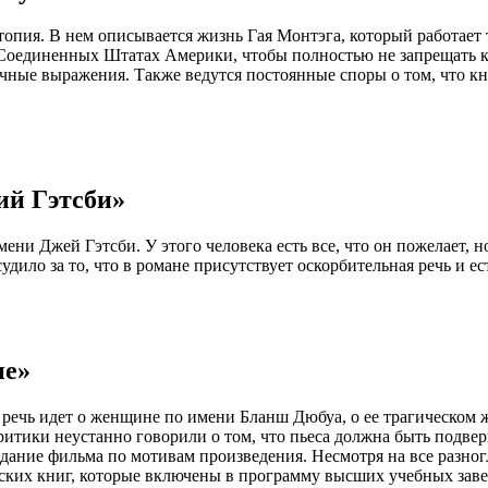
топия. В нем описывается жизнь Гая Монтэга, который работает
В Соединенных Штатах Америки, чтобы полностью не запрещать кн
чные выражения. Также ведутся постоянные споры о том, что к
ий Гэтсби»
ни Джей Гэтсби. У этого человека есть все, что он пожелает, но
ило за то, что в романе присутствует оскорбительная речь и е
ие»
й речь идет о женщине по имени Бланш Дюбуа, о ее трагическом 
ритики неустанно говорили о том, что пьеса должна быть подвер
создание фильма по мотивам произведения. Несмотря на все разно
еских книг, которые включены в программу высших учебных зав