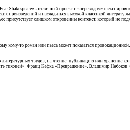
ar Shakespeare» - отличный проект с «переводом» шекспировск
ких произведений и насладиться высокой классикой литературы.
ес присутствует слишком откровенны контекст, который не подхо
ому кому-то роман или пьеса может показаться провокационной, 
литературных трудов, на чтение, публикацию или хранение кото
ыть тихоней», Франц Кафка «Превращение», Владимир Набоков 