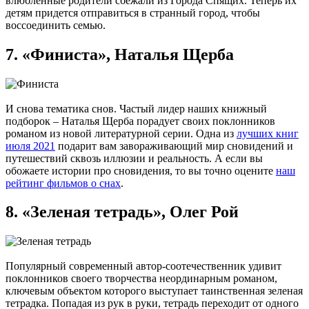
влюбленные родители сбежали из Города Спящих. Теперь их
детям придется отправиться в странный город, чтобы
воссоединить семью.
7. «Финиста», Наталья Щерба
И снова тематика снов. Частый лидер наших книжный
подборок – Наталья Щерба порадует своих поклонников
романом из новой литературной серии. Одна из
лучших книг
июля 2021
подарит вам завораживающий мир сновидений и
путешествий сквозь иллюзии и реальность. А если вы
обожаете истории про сновидения, то вы точно оцените
наш
рейтинг фильмов о снах
.
8. «Зеленая тетрадь», Олег Рой
Популярный современный автор-соотечественник удивит
поклонников своего творчества неординарным романом,
ключевым объектом которого выступает таинственная зеленая
тетрадка. Попадая из рук в руки, тетрадь переходит от одного