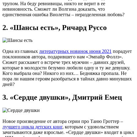
трупом. На беду ревнивицы, никто не верит в ее
невиновность. Сможет ли Волгина доказать, что
единственная ошибка Виолетты – неразделенная любовь?
2. «Шансы есть», Ричард Руссо
Одна из главных
литературных новинок июня 2021
порадует
поклонников автора, подарившего нам «Эмпайр Фоллз».
Сюжет расскажет о встрече трех мужчин – давних друзей,
которые в молодости безумно любили одну и ту же девушку.
Кого выбрала она? Никого из них… Бедняжка пропала. Не
пора ли нашим героям разобраться в тайнах давно минувших
дней?
3. «Сердце двушки», Дмитрий Емец
Новое произведение от автора серии про Таню Гроттер –
лучшего цикла детских книг
, которым с удовольствием
зачитываются даже взрослые. «Сердце двушки» входит в цикл