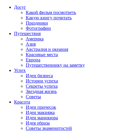
Досуг
Какой фильм посмотреть
Какую книгу почитать
Праздники
Фотографии
Путешествия
Америка
Азия
Австралия и океания
Красивые места
Европа
Путешественнику на заметку
Успех
Идеи бизнеса
Истории успеха
Секреты успеха
Звездная жизнь
Советы
Красота
Идеи причесок
Идеи макияжа
Идеи маникюра
Идея образа
Советы знаменитостей