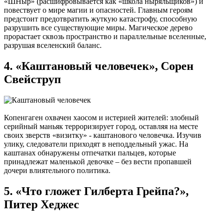
«ШНыр» (расшифровывается как «школа ныряльщиков») и
повествует о мире магии и опасностей. Главным героям
предстоит предотвратить жуткую катастрофу, способную
разрушить все существующие миры. Магическое дерево
прорастает сквозь пространство и параллельные вселенные,
разрушая вселенский баланс.
4. «Каштановый человечек», Сорен
Свейструп
Копенгаген охвачен хаосом и истерией жителей: злобный
серийный маньяк терроризирует город, оставляя на месте
своих зверств «визитку» - каштанового человечка. Изучив
улику, следователи приходят в неподдельный ужас. На
каштанах обнаружены отпечатки пальцев, которые
принадлежат маленькой девочке – без вести пропавшей
дочери влиятельного политика.
5. «Что гложет Гилберта Грейпа?»,
Питер Хеджес