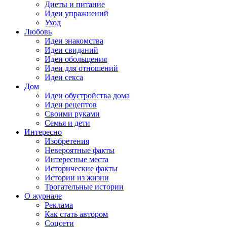
Диеты и питание
Идеи упражнений
Уход
Любовь
Идеи знакомства
Идеи свиданий
Идеи обольщения
Идеи для отношений
Идеи секса
Дом
Идеи обустройства дома
Идеи рецептов
Своими руками
Семья и дети
Интересно
Изобретения
Невероятные факты
Интересные места
Исторические факты
Истории из жизни
Трогательные истории
О журнале
Реклама
Как стать автором
Соцсети