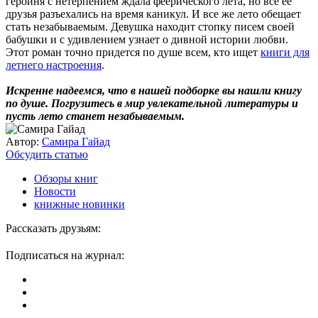
героиня с нетерпением ждала феерического лета, но все ее
друзья разъехались на время каникул. И все же лето обещает
стать незабываемым. Девушка находит стопку писем своей
бабушки и с удивлением узнает о дивной истории любви.
Этот роман точно придется по душе всем, кто ищет
книги для
летнего настроения
.
Искренне надеемся, что в нашей подборке вы нашли книгу
по душе. Погрузитесь в мир увлекательной литературы и
пусть лето станет незабываемым.
Автор:
Самира Гайад
Обсудить статью
Обзоры книг
Новости
книжные новинки
Рассказать друзьям:
Подписаться на журнал: