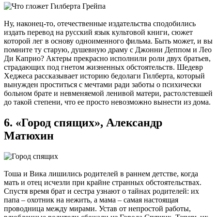
Ну, наконец-то, отечественные издательства сподобились
издать перевод на русский язык культовой книги, сюжет
которой лег в основу одноименного фильма. Быть может, и вы
помните ту старую, душевную драму с Джонни Деппом и Лео
Ди Каприо? Актеры прекрасно исполнили роли двух братьев,
страдающих под гнетом жизненных обстоятельств. Шедевр
Хеджеса рассказывает историю бедолаги Гилберта, который
вынужден проститься с мечтами ради заботы о психически
больном брате и невменяемой ленивой матери, растолстевшей
до такой степени, что ее просто невозможно вынести из дома.
6. «Город спящих», Александр
Матюхин
Тоша и Вика лишились родителей в раннем детстве, когда
мать и отец исчезли при крайне странных обстоятельствах.
Спустя время брат и сестра узнают о тайнах родителей: их
папа – охотник на нежить, а мама – самая настоящая
проводница между мирами. Устав от непростой работы,