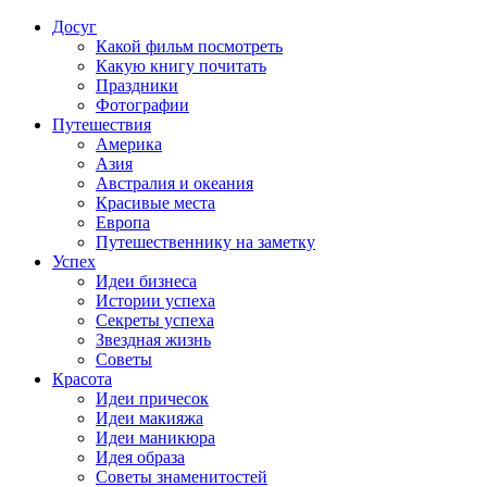
Досуг
Какой фильм посмотреть
Какую книгу почитать
Праздники
Фотографии
Путешествия
Америка
Азия
Австралия и океания
Красивые места
Европа
Путешественнику на заметку
Успех
Идеи бизнеса
Истории успеха
Секреты успеха
Звездная жизнь
Советы
Красота
Идеи причесок
Идеи макияжа
Идеи маникюра
Идея образа
Советы знаменитостей