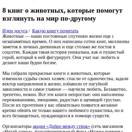
8 книг о животных, которые помогут
взглянуть на мир по-другому
Идеи досуга
/
Какую книгу почитать
Животные — наши постоянные спутники жизни еще с
незапамятных времен. О них написаны сотни книг, миллионы
заметок в личных дневниках и еще столько же постов в
соцсетях. Каждая такая история уникальна, как и пушистый
герой, который в ней фигурирует. Они учат нас любить и
делают наши будни богаче.
Мы собрали прекрасные книги о животных, которые
изменили судьбы своих xозяев: спасли от одиночества, задали
вектор направления в жизни, избавили от пагубной
зависимости и самое главное — научили любить. Беззаветно,
трепетно, нежно. Все эти книги непростые: они наполнены
переживаниями, эмоциями, радостью и щемящей грустью.
После их прочтения у вас обязательно появится желание
крепко обнять не только вашего любимого пушистика, но и
всех беззащитных, нуждающихся в помощи существ.
Организаторы
акции «Добро между строк»
(сеть магазинов
«Читай-город», благотворительный фонд «Нужна помощь»,