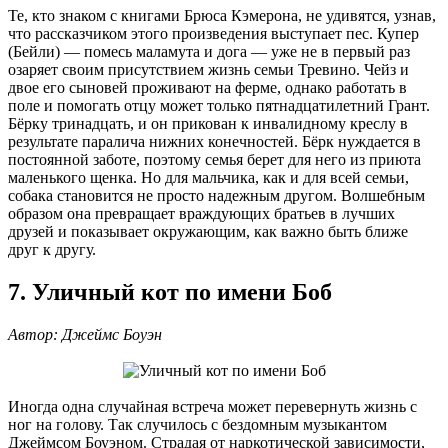
Те, кто знаком с книгами Брюса Кэмерона, не удивятся, узнав,
что рассказчиком этого произведения выступает пес. Купер
(Бейли) — помесь маламута и дога — уже не в первый раз
озаряет своим присутствием жизнь семьи Тревино. Чейз и
двое его сыновей проживают на ферме, однако работать в
поле и помогать отцу может только пятнадцатилетний Грант.
Бёрку тринадцать, и он прикован к инвалидному креслу в
результате паралича нижних конечностей. Бёрк нуждается в
постоянной заботе, поэтому семья берет для него из приюта
маленького щенка. Но для мальчика, как и для всей семьи,
собака становится не просто надежным другом. Волшебным
образом она превращает враждующих братьев в лучших
друзей и показывает окружающим, как важно быть ближе
друг к другу.
7. Уличный кот по имени Боб
Автор: Джеймс Боуэн
Иногда одна случайная встреча может перевернуть жизнь с
ног на голову. Так случилось с бездомным музыкантом
Джеймсом Боуэном. Страдая от наркотической зависимости,