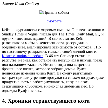
Автор: Кейт Спайсер
смотреть
Кейт — журналистка с мировым именем. Она вела колонки в
Sunday Times и Vogue, писала для The Times, Daily Mail, GQ и
других известных изданий. В своих статьях Кейт
развенчивала мифы о женственности, рассуждала о
бодипозитиве, анализировала зависимость от ботокса… Но
по-настоящему раскрылась только в своей личной книге.
Книге о любимой собаке
. В 46 лет Спайсер стояла на
распутье, не зная, как остановить несущийся в никуда поезд
под названием «жизнь». Именно тогда она встретила
брошенного щенка, которого забрала домой. Вулфи
полностью изменил жизнь Кейт. На смену разгульным
вечерам пришли утренние прогулки на свежем воздухе, даже
продуктивность в работе улучшилась, когда в ногах,
свернувшись клубочком, мирно спал любимый пес. Но
однажды Вулфи исчез…
4. Хроники странствующего кота