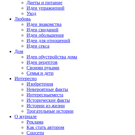
Диеты и питание
Идеи упражнений
Уход
Любовь
Идеи знакомства
Идеи свиданий
Идеи обольщения
Идеи для отношений
Идеи секса
Дом
Идеи обустройства дома
Идеи рецептов
Своими руками
Семья и дети
Интересно
Изобретения
Невероятные факты
Интересныеместа
Исторические факты
Истории из жизни
Трогательные истории
О журнале
Реклама
Как стать автором
Соцсети