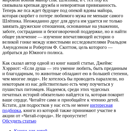
связывала крепкая дружба и невероятная привязанность.
Теперь же пса ждет будущее под опекой вдовы майора,
которая скорбит о потере любимого мужа не меньше самого
Шлёпика. Неожиданно друг для друга им удается не только
завязать дружеские отношения, основанные на уважении,
заботе, сострадании и безоговорочной поддержке, но и найти
общее увлечение — изучение впечатляющей истории о
великой гонке между известными исследователями Роальдом
Амундсеном и Робертом Ф. Скоттом, цель которого —
добраться до Южного полюса.
Как сказал автор одной из книг нашей статьи, Джеймс
Хэрриот: «Если душа — это умение любить, быть преданным
и благодарным, то животные обладают ею в большей степени,
чем многие люди». Не хотелось бы проводить параллели, но
некоторым из нас действительно есть чему поучиться у
пушистых питомцев. Надеемся, среди этих чудесных
печатных историй обязательно найдется та, которая покорит
ваше сердце. Читайте сами и приобщайте к чтению детей.
Кстати, для подростков у нас есть не менее
интересная
подборка
, книги из которой также принимают участие в
акции от «Читай-города». Не пропустите!
Обсудить статью
Книги для детей