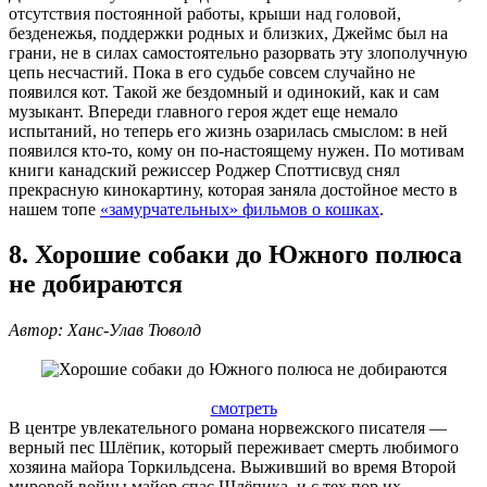
отсутствия постоянной работы, крыши над головой,
безденежья, поддержки родных и близких, Джеймс был на
грани, не в силах самостоятельно разорвать эту злополучную
цепь несчастий. Пока в его судьбе совсем случайно не
появился кот. Такой же бездомный и одинокий, как и сам
музыкант. Впереди главного героя ждет еще немало
испытаний, но теперь его жизнь озарилась смыслом: в ней
появился кто-то, кому он по-настоящему нужен. По мотивам
книги канадский режиссер Роджер Споттисвуд снял
прекрасную кинокартину, которая заняла достойное место в
нашем топе
«замурчательных» фильмов о кошках
.
8. Хорошие собаки до Южного полюса
не добираются
Автор: Ханс-Улав Тюволд
смотреть
В центре увлекательного романа норвежского писателя —
верный пес Шлёпик, который переживает смерть любимого
хозяина майора Торкильдсена. Выживший во время Второй
мировой войны майор спас Шлёпика, и с тех пор их