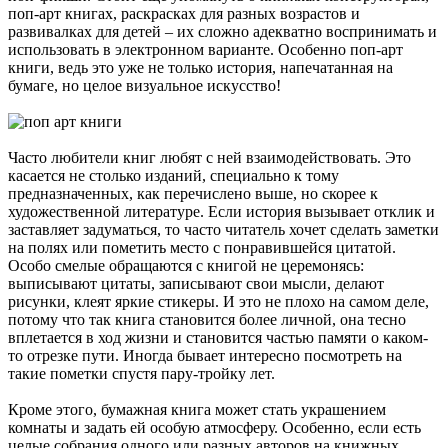
поп-арт книгах, раскрасках для разных возрастов и
развивалках для детей – их сложно адекватно воспринимать и
использовать в электронном варианте. Особенно поп-арт
книги, ведь это уже не только история, напечатанная на
бумаге, но целое визуальное искусство!
Часто любители книг любят с ней взаимодействовать. Это
касается не столько изданий, специально к тому
предназначенных, как перечислено выше, но скорее к
художественной литературе. Если история вызывает отклик и
заставляет задуматься, то часто читатель хочет сделать заметки
на полях или пометить место с понравившейся цитатой.
Особо смелые обращаются с книгой не церемонясь:
выписывают цитаты, записывают свои мысли, делают
рисунки, клеят яркие стикеры. И это не плохо на самом деле,
потому что так книга становится более личной, она тесно
вплетается в ход жизни и становится частью памяти о каком-
то отрезке пути. Иногда бывает интересно посмотреть на
такие пометки спустя пару-тройку лет.
Кроме этого, бумажная книга может стать украшением
комнаты и задать ей особую атмосферу. Особенно, если есть
целые собрания одного или разных авторов на книжных