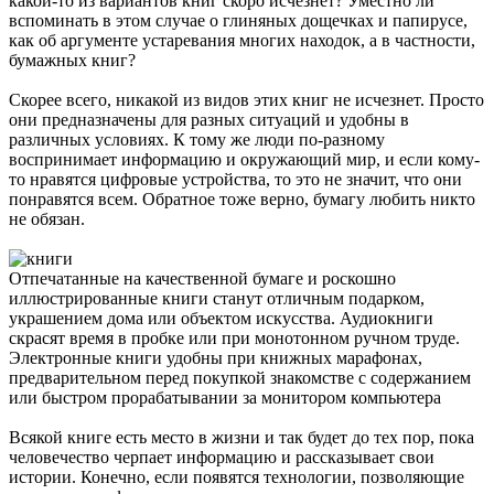
какой-то из вариантов книг скоро исчезнет? Уместно ли
вспоминать в этом случае о глиняных дощечках и папирусе,
как об аргументе устаревания многих находок, а в частности,
бумажных книг?
Скорее всего, никакой из видов этих книг не исчезнет. Просто
они предназначены для разных ситуаций и удобны в
различных условиях. К тому же люди по-разному
воспринимает информацию и окружающий мир, и если кому-
то нравятся цифровые устройства, то это не значит, что они
понравятся всем. Обратное тоже верно, бумагу любить никто
не обязан.
Отпечатанные на качественной бумаге и роскошно
иллюстрированные книги станут отличным подарком,
украшением дома или объектом искусства. Аудиокниги
скрасят время в пробке или при монотонном ручном труде.
Электронные книги удобны при книжных марафонах,
предварительном перед покупкой знакомстве с содержанием
или быстром прорабатывании за монитором компьютера
Всякой книге есть место в жизни и так будет до тех пор, пока
человечество черпает информацию и рассказывает свои
истории. Конечно, если появятся технологии, позволяющие