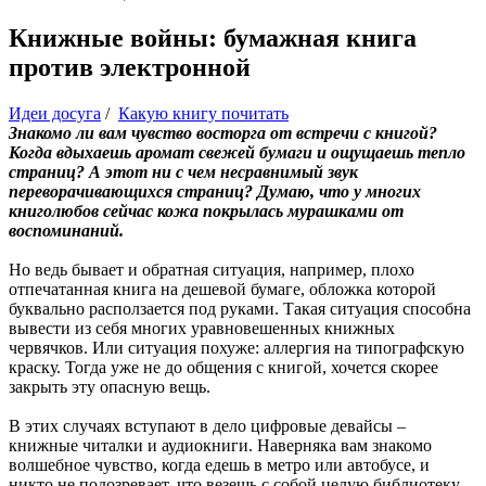
Книжные войны: бумажная книга
против электронной
Идеи досуга
/
Какую книгу почитать
Знакомо ли вам чувство восторга от встречи с книгой?
Когда вдыхаешь аромат свежей бумаги и ощущаешь тепло
страниц? А этот ни с чем несравнимый звук
переворачивающихся страниц? Думаю, что у многих
книголюбов сейчас кожа покрылась мурашками от
воспоминаний.
Но ведь бывает и обратная ситуация, например, плохо
отпечатанная книга на дешевой бумаге, обложка которой
буквально расползается под руками. Такая ситуация способна
вывести из себя многих уравновешенных книжных
червячков. Или ситуация похуже: аллергия на типографскую
краску. Тогда уже не до общения с книгой, хочется скорее
закрыть эту опасную вещь.
В этих случаях вступают в дело цифровые девайсы –
книжные читалки и аудиокниги. Наверняка вам знакомо
волшебное чувство, когда едешь в метро или автобусе, и
никто не подозревает, что везешь с собой целую библиотеку