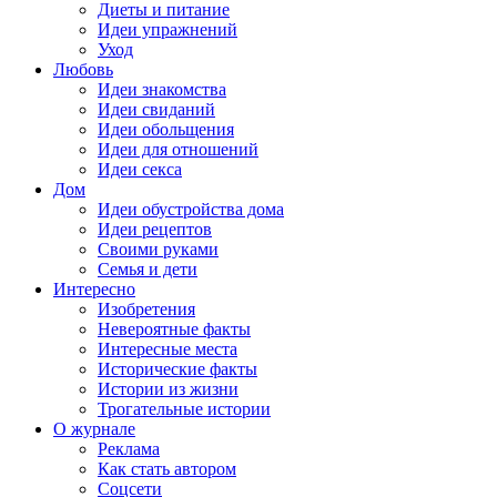
Диеты и питание
Идеи упражнений
Уход
Любовь
Идеи знакомства
Идеи свиданий
Идеи обольщения
Идеи для отношений
Идеи секса
Дом
Идеи обустройства дома
Идеи рецептов
Своими руками
Семья и дети
Интересно
Изобретения
Невероятные факты
Интересные места
Исторические факты
Истории из жизни
Трогательные истории
О журнале
Реклама
Как стать автором
Соцсети