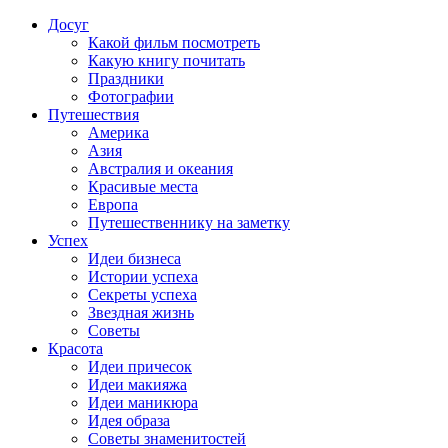
Досуг
Какой фильм посмотреть
Какую книгу почитать
Праздники
Фотографии
Путешествия
Америка
Азия
Австралия и океания
Красивые места
Европа
Путешественнику на заметку
Успех
Идеи бизнеса
Истории успеха
Секреты успеха
Звездная жизнь
Советы
Красота
Идеи причесок
Идеи макияжа
Идеи маникюра
Идея образа
Советы знаменитостей