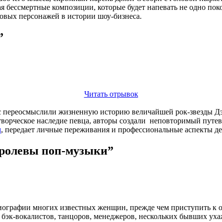
я бессмертные композиции, которые будет напевать не одно пок
овых персонажей в истории шоу-бизнеса.
”
Читать отрывок
с переосмыслили жизненную историю величайшей рок-звезды Дэ
творческое наследие певца, авторы создали неповторимый путев
м
, передает личные переживания и профессиональные аспекты де
оролевы поп-музыки”
иографии многих известных женщин, прежде чем приступить к о
у бэк-вокалистов, танцоров, менеджеров, нескольких бывших ух