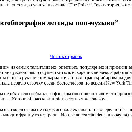
а и юности до успеха в составе “The Police”. Это история, кот
 автобиография легенды поп-музыки”
Читать отрывок
им из самых талантливых, опытных, популярных и признанных м
ой не суждено было осуществиться, вскоре после начала работы 
ны в нее в рукописном варианте, а также транскрибированы для 
няла первую строчку среди бестселлеров по версии New York Ti
 не обязательно быть его фанатом или поклонником его произве
ции… Историей, рассказанной известным человеком.
ться с творчеством незнакомого коллектива или в очередной ра
водит французские трели “Non, je ne regrette rien”, вторая надры