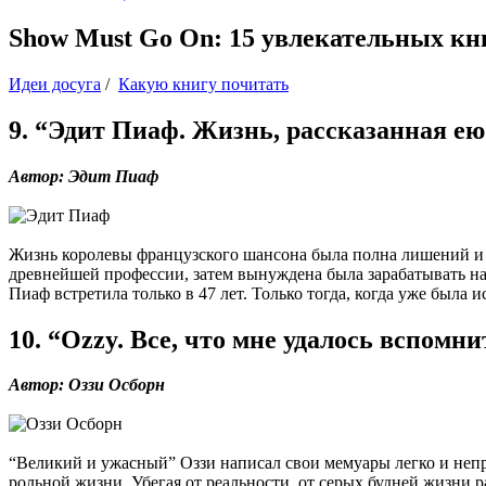
Show Must Go On: 15 увлекательных к
Идеи досуга
/
Какую книгу почитать
9. “Эдит Пиаф. Жизнь, рассказанная ею
Автор: Эдит Пиаф
Жизнь королевы французского шансона была полна лишений и т
древнейшей профессии, затем вынуждена была зарабатывать на
Пиаф встретила только в 47 лет. Только тогда, когда уже была
10. “Ozzy. Все, что мне удалось вспомни
Автор: Оззи Осборн
“Великий и ужасный” Оззи написал свои мемуары легко и непр
рольной жизни. Убегая от реальности, от серых будней жизни 