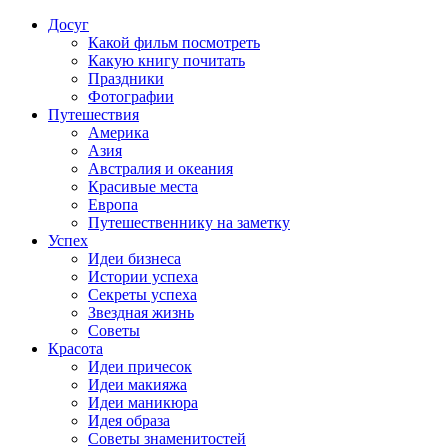
Досуг
Какой фильм посмотреть
Какую книгу почитать
Праздники
Фотографии
Путешествия
Америка
Азия
Австралия и океания
Красивые места
Европа
Путешественнику на заметку
Успех
Идеи бизнеса
Истории успеха
Секреты успеха
Звездная жизнь
Советы
Красота
Идеи причесок
Идеи макияжа
Идеи маникюра
Идея образа
Советы знаменитостей