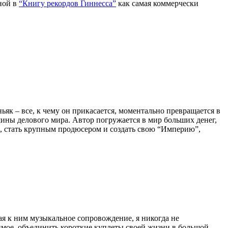
ной в
“Книгу рекордов Гиннесса”
как самая коммерчески
ьяк – все, к чему он прикасается, моментально превращается в
шины делового мира. Автор погружается в мир больших денег,
а, стать крупным продюсером и создать свою “Империю”,
я к ним музыкальное сопровождение, я никогда не
чимое, объединить короткие куплеты своей жизни в большой