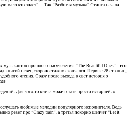
орую мало кто знает”… Так “Разбитая музыка” Стинга начала
узыкантов прошлого тысячелетия. “The Beautiful Ones” – его
над книгой певец скоропостижно скончался. Первые 28 страниц,
удобного чтения. Сразу после выхода в свет история о
mes.
дений. Для кого-то книга может стать просто историей: о
з послушать любимые мелодии популярного исполнителя. Ведь
вно ревет про “Crazy train”, а третья покорно шепчет “Let it