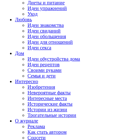
Диеты и питание
Идеи упражнений
Уход
Любовь
Идеи знакомства
Идеи свиданий
Идеи обольщения
Идеи для отношений
Идеи секса
Дом
Идеи обустройства дома
Идеи рецептов
Своими руками
Семья и дети
Интересно
Изобретения
Невероятные факты
Интересные места
Исторические факты
Истории из жизни
Трогательные истории
О журнале
Реклама
Как стать автором
Соцсети