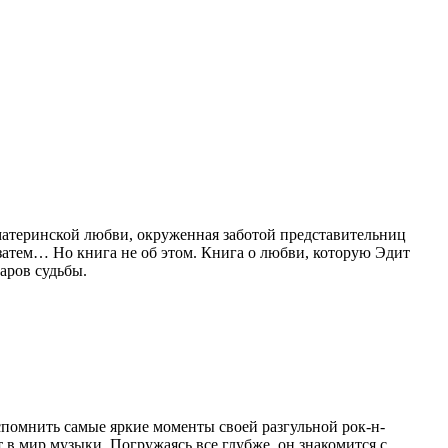
материнской любви, окруженная заботой представительниц
затем… Но книга не об этом. Книга о любви, которую Эдит
аров судьбы.
спомнить самые яркие моменты своей разгульной рок-н-
 в мир музыки. Погружаясь все глубже, он знакомится с