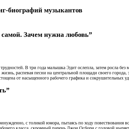
ниг-биографий музыкантов
 самой. Зачем нужна любовь”
рудностей. В три года малышка Эдит ослепла, затем росла без 
 жизнь, распевая песни на центральной площади своего города, 
 истощена от насыщенного рабочего графика и сокрушительных уд
ть”
инужденно, с толикой юмора, пытаясь по ходу повествования в
рабочего класса, скромный парень Джон Осборн с головой ныряет