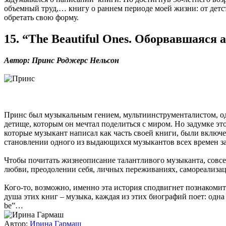
объемный труд,… книгу о раннем периоде моей жизни: от детств
обретать свою форму.
15. “The Beautiful Ones. Оборвавшаяся
Автор: Принс Роджерс Нельсон
Принс был музыкальным гением, мультиинструменталистом, одн
детище, которым он мечтал поделиться с миром. Но задумке эт
которые музыкант написал как часть своей книги, были включе
становлении одного из выдающихся музыкантов всех времен за
Чтобы почитать жизнеописание талантливого музыканта, совсем
любви, преодолении себя, личных переживаниях, самореализа
Кого-то, возможно, именно эта история сподвигнет познакоми
душа этих книг – музыка, каждая из этих биографий поет: одна вы
be”…
Автор:
Ирина Гармаш