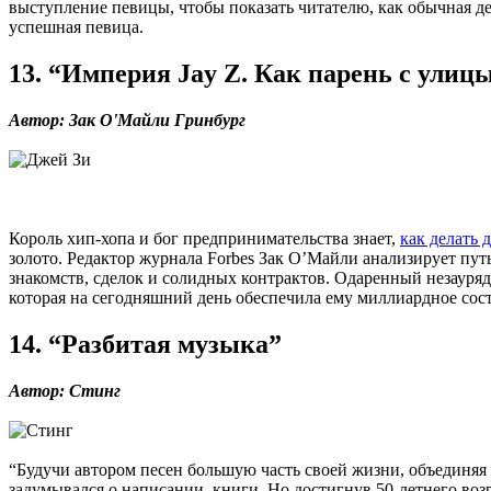
выступление певицы, чтобы показать читателю, как обычная д
успешная певица.
13. “Империя Jay Z. Как парень с улицы
Автор: Зак О'Майли Гринбург
Король хип-хопа и бог предпринимательства знает,
как делать 
золото. Редактор журнала Forbes Зак О’Майли анализирует пут
знакомств, сделок и солидных контрактов. Одаренный незауря
которая на сегодняшний день обеспечила ему миллиардное сос
14. “Разбитая музыка”
Автор: Стинг
“Будучи автором песен большую часть своей жизни, объединяя
задумывался о написании книги. Но достигнув 50-летнего возр