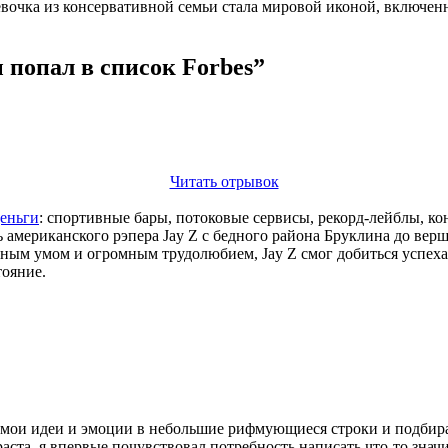
евочка из консервативной семьи стала мировой иконой, включен
 попал в список Forbes”
Читать отрывок
деньги
: спортивные бары, потоковые сервисы, рекорд-лейблы, кон
ь американского рэпера Jay Z с бедного района Бруклина до вер
дным умом и огромным трудолюбием, Jay Z смог добиться успех
тояние.
 мои идеи и эмоции в небольшие рифмующиеся строки и подбира
аста, я впервые почувствовал потребность написать что-то зна