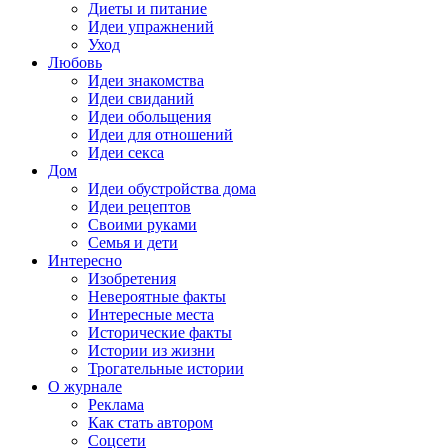
Диеты и питание
Идеи упражнений
Уход
Любовь
Идеи знакомства
Идеи свиданий
Идеи обольщения
Идеи для отношений
Идеи секса
Дом
Идеи обустройства дома
Идеи рецептов
Своими руками
Семья и дети
Интересно
Изобретения
Невероятные факты
Интересные места
Исторические факты
Истории из жизни
Трогательные истории
О журнале
Реклама
Как стать автором
Соцсети