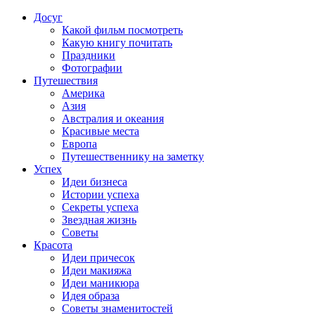
Досуг
Какой фильм посмотреть
Какую книгу почитать
Праздники
Фотографии
Путешествия
Америка
Азия
Австралия и океания
Красивые места
Европа
Путешественнику на заметку
Успех
Идеи бизнеса
Истории успеха
Секреты успеха
Звездная жизнь
Советы
Красота
Идеи причесок
Идеи макияжа
Идеи маникюра
Идея образа
Советы знаменитостей