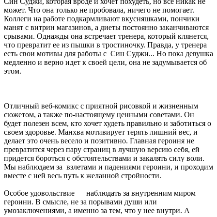
Син Суджи, которая вроде и хочет похудеть, но все никак не
может. Что она только не пробовала, ничего не помогает.
Коллеги на работе подкармливают вкусняшками, пончики
манят с витрин магазинов, а диеты постоянно заканчиваются
срывами. Однажды она встречает тренера, который клянется,
что превратит ее из пышки в тростиночку. Правда, у тренера
есть свои мотивы для работы с Син Суджи... Но пока девушка
медленно и верно идет к своей цели, она не задумывается об
этом.
Отличный веб-комикс с приятной рисовкой и жизненным
сюжетом, а также по-настоящему ценными советами. Он
будет полезен всем, кто хочет худеть правильно и заботиться о
своем здоровье. Манхва мотивирует терять лишний вес, и
делает это очень весело и позитивно. Главная героиня не
превратится через пару страниц в лучшую версию себя, ей
придется бороться с обстоятельствами и закалять силу воли.
Мы наблюдаем за взлетами и падениями героини, и проходим
вместе с ней весь путь к желанной стройности.
Особое удовольствие — наблюдать за внутренним миром
героини. В смысле, не за порывами души или
умозаключениями, а именно за тем, что у нее внутри. А