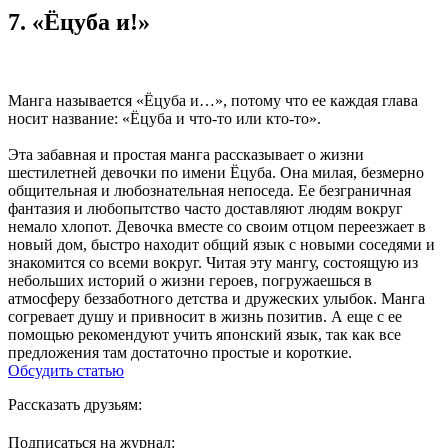
7. «Ёцуба и!»
Манга называется «Ёцуба и…», потому что ее каждая глава
носит название: «Ёцуба и что-то или кто-то».
Эта забавная и простая манга рассказывает о жизни
шестилетней девочки по имени Ёцуба. Она милая, безмерно
общительная и любознательная непоседа. Ее безграничная
фантазия и любопытство часто доставляют людям вокруг
немало хлопот. Девочка вместе со своим отцом переезжает в
новый дом, быстро находит общий язык с новыми соседями и
знакомится со всеми вокруг. Читая эту мангу, состоящую из
небольших историй о жизни героев, погружаешься в
атмосферу беззаботного детства и дружеских улыбок. Манга
согревает душу и привносит в жизнь позитив. А еще с ее
помощью рекомендуют учить японский язык, так как все
предложения там достаточно простые и короткие.
Обсудить статью
Рассказать друзьям:
Подписаться на журнал: