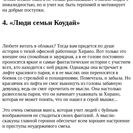
инвалидностью, но и учит нас быть терпимей и мотивирует
на добрые поступки.
4. «Люди семьи Коудай»
Любите витать в облаках? Тогда вам придется по душе
история о тихой офисной работнице Хирано. Вот только это
внешне она спокойная и заурядная, а в ее голове постоянно
проносятся яркие и самые фантастические истории с участием
всех, кто находится с ней рядом. Однажды она встречает в
лифте красивого парня, и в ее мыслях они переносятся в
боевик со стрельбой и похищениями. Помечтала, и забыла. Но
красавчик из лифта не смог выкинуть из головы забавную
девушку, ведь он смог прочитать ее мысли. Она настолько
развеселила парня, что он начинает ухаживать за Хирано,
которая не может понять, что он нашел в серой мышке...
Это очень смешная манга, которая учит людей с буйным
воображением не стыдиться своих фантазий. А мысли-
скакуны главной героини обеспечат всем хорошее настроение
и приступы неудержимого смеха.