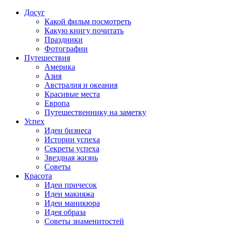
Досуг
Какой фильм посмотреть
Какую книгу почитать
Праздники
Фотографии
Путешествия
Америка
Азия
Австралия и океания
Красивые места
Европа
Путешественнику на заметку
Успех
Идеи бизнеса
Истории успеха
Секреты успеха
Звездная жизнь
Советы
Красота
Идеи причесок
Идеи макияжа
Идеи маникюра
Идея образа
Советы знаменитостей