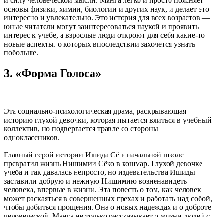
и силу человеческой мысли. Манга легко и просто поясняет
основы физики, химии, биологии и других наук, и делает это
интересно и увлекательно. Это история для всех возрастов —
юные читатели могут заинтересоваться наукой и проявить
интерес к учебе, а взрослые люди откроют для себя какие-то
новые аспекты, о которых впоследствии захочется узнать
побольше.
3. «Форма Голоса»
Эта социально-психологическая драма, раскрывающая
историю глухой девочки, которая пытается влиться в учебный
коллектив, но подвергается травле со стороны
одноклассников.
Главный герой истории Ишида Сё в начальной школе
превратил жизнь Нишимии Сёко в кошмар. Глухой девочке
учеба и так давалась непросто, но издевательства Ишиды
заставили добрую и нежную Нишимию возненавидеть
человека, впервые в жизни. Эта повесть о том, как человек
может раскаяться в совершенных грехах и работать над собой,
чтобы добиться прощения. Она о новых надеждах и о доброте
человеческой. Манга не только рассказывает о жизни людей с