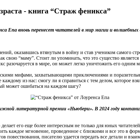
зраста - книга “Страж феникса”
а Епа вновь перенесет читателей в мир магии и волшебных с
ний, оказавшись втянутым в войну и став учеником самого строг
ак свою “маму”. Стоит ли упоминать, что это существо являетс
никс разочаруется в мире, он может легко уничтожить его одним м
скими мифами, захватывающими приключениями и поразительным
каждому из нас: смогу ли я справиться с тем делом, которое взял
рый может ошибаться на каждом шагу?
ижной литературной премии «Ньюбери». В 2024 году компания
 делает его еще более интересным не только для юных читателей,
ценить каждое мгновение, проведенное с близкими и все это в ф
тов повествования, писателю удается передать все детали и вза