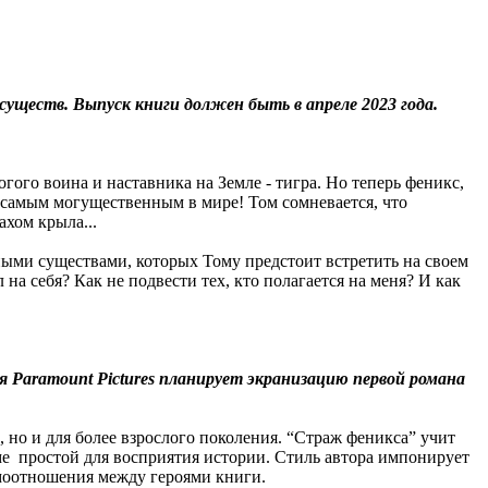
уществ. Выпуск книги должен быть в апреле 2023 года.
ого воина и наставника на Земле - тигра. Но теперь феникс,
я самым могущественным в мире! Том сомневается, что
ахом крыла...
и существами, которых Тому предстоит встретить на своем
 на себя? Как не подвести тех, кто полагается на меня? И как
 Paramount Pictures планирует экранизацию первой романа
 но и для более взрослого поколения. “Страж феникса” учит
орме простой для восприятия истории. Стиль автора импонирует
имоотношения между героями книги.