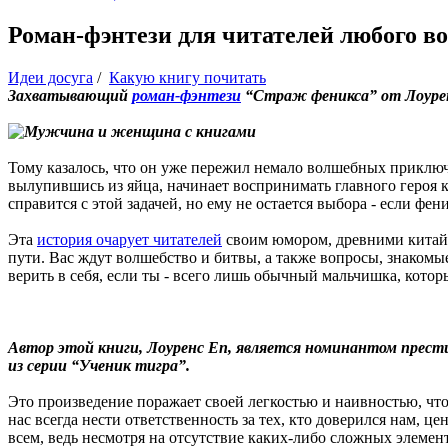
Роман-фэнтези для читателей любого во
Идеи досуга
/
Какую книгу почитать
Захватывающий
роман-фэнтези
“Страж феникса” от Лоуренс
Тому казалось, что он уже пережил немало волшебных приключе
вылупившись из яйца, начинает воспринимать главного героя к
справится с этой задачей, но ему не остается выбора - если фе
Эта
история очарует читателей
своим юмором, древними китай
пути. Вас ждут волшебство и битвы, а также вопросы, знакомые 
верить в себя, если ты - всего лишь обычный мальчишка, кото
Автор этой книги, Лоуренс Еп, является номинантом прест
из серии “Ученик тигра”.
Это произведение поражает своей легкостью и наивностью, что
нас всегда нести ответственность за тех, кто доверился нам, 
всем, ведь несмотря на отсутствие каких-либо сложных элемен