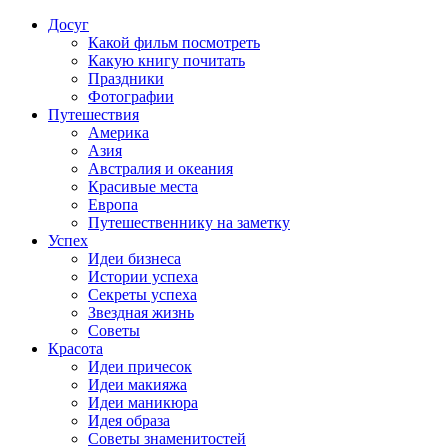
Досуг
Какой фильм посмотреть
Какую книгу почитать
Праздники
Фотографии
Путешествия
Америка
Азия
Австралия и океания
Красивые места
Европа
Путешественнику на заметку
Успех
Идеи бизнеса
Истории успеха
Секреты успеха
Звездная жизнь
Советы
Красота
Идеи причесок
Идеи макияжа
Идеи маникюра
Идея образа
Советы знаменитостей