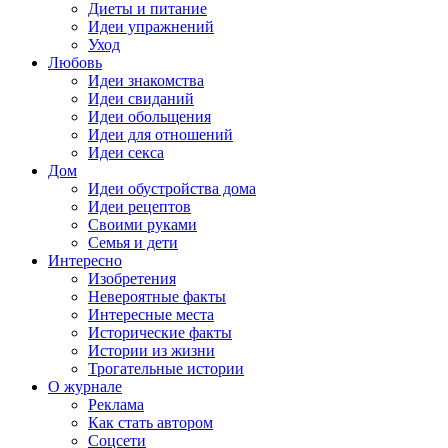
Диеты и питание
Идеи упражнений
Уход
Любовь
Идеи знакомства
Идеи свиданий
Идеи обольщения
Идеи для отношений
Идеи секса
Дом
Идеи обустройства дома
Идеи рецептов
Своими руками
Семья и дети
Интересно
Изобретения
Невероятные факты
Интересные места
Исторические факты
Истории из жизни
Трогательные истории
О журнале
Реклама
Как стать автором
Соцсети