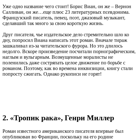
Уже одно название чего стоит! Борис Виан, он же – Вернон
Салливан, он же…еще плюс 23 литературных псевдонима.
Французский писатель, певец, поэт, джазовый музыкант,
сделавший так много за свою короткую жизнь.
Друг писателя, чье издательское дело стремительно шло ко
дну, попросил Виана написать этот роман. Вначале тираж
зашкаливал из-за читательского фурора. Но это длилось
недолго. Вскоре произведение посчитали порнографическим,
наглым и вульгарным. Возмущенные моралисты не
поленились даже состряпать целое движение по борьбе с
романом. Поэтому, как во времена инквизиции, книгу стали
попросту сжигать. Однако рукописи не горят!
2. «Тропик рака», Генри Миллер
Роман известного американского писателя впервые был
опубликован во Франции, поскольку на его родине