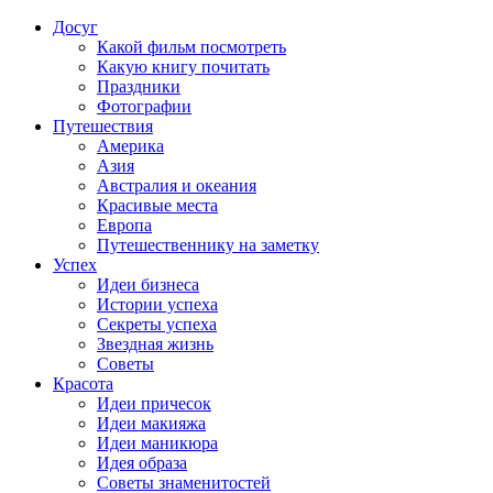
Досуг
Какой фильм посмотреть
Какую книгу почитать
Праздники
Фотографии
Путешествия
Америка
Азия
Австралия и океания
Красивые места
Европа
Путешественнику на заметку
Успех
Идеи бизнеса
Истории успеха
Секреты успеха
Звездная жизнь
Советы
Красота
Идеи причесок
Идеи макияжа
Идеи маникюра
Идея образа
Советы знаменитостей