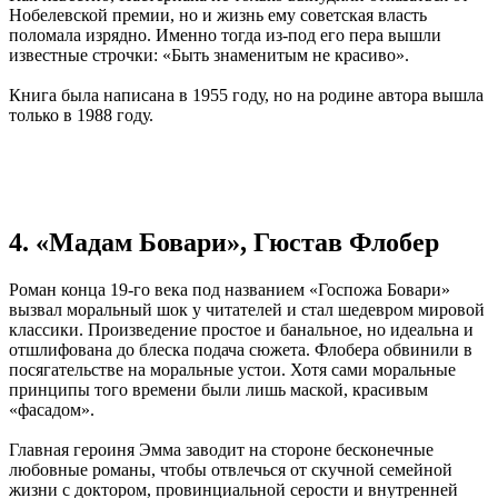
Нобелевской премии, но и жизнь ему советская власть
поломала изрядно. Именно тогда из-под его пера вышли
известные строчки: «Быть знаменитым не красиво».
Книга была написана в 1955 году, но на родине автора вышла
только в 1988 году.
4. «Мадам Бовари», Гюстав Флобер
Роман конца 19-го века под названием «Госпожа Бовари»
вызвал моральный шок у читателей и стал шедевром мировой
классики. Произведение простое и банальное, но идеальна и
отшлифована до блеска подача сюжета. Флобера обвинили в
посягательстве на моральные устои. Хотя сами моральные
принципы того времени были лишь маской, красивым
«фасадом».
Главная героиня Эмма заводит на стороне бесконечные
любовные романы, чтобы отвлечься от скучной семейной
жизни с доктором, провинциальной серости и внутренней