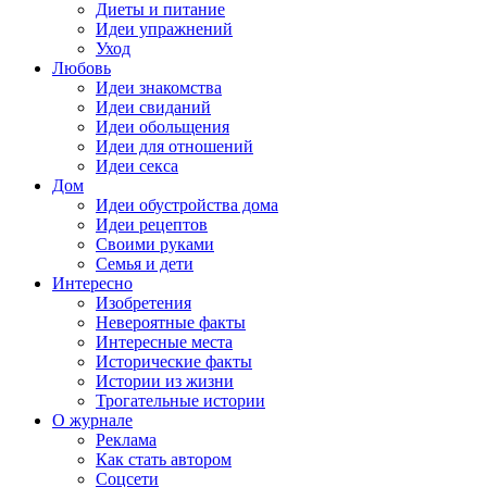
Диеты и питание
Идеи упражнений
Уход
Любовь
Идеи знакомства
Идеи свиданий
Идеи обольщения
Идеи для отношений
Идеи секса
Дом
Идеи обустройства дома
Идеи рецептов
Своими руками
Семья и дети
Интересно
Изобретения
Невероятные факты
Интересные места
Исторические факты
Истории из жизни
Трогательные истории
О журнале
Реклама
Как стать автором
Соцсети