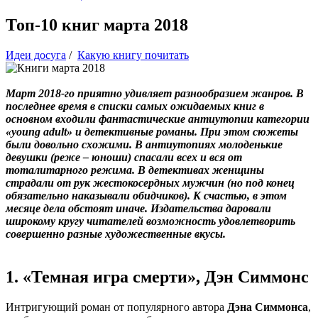
Топ-10 книг марта 2018
Идеи досуга
/
Какую книгу почитать
Март 2018-го приятно удивляет разнообразием жанров. В
последнее время в списки самых ожидаемых книг в
основном входили фантастические антиутопии категории
«young adult» и детективные романы. При этом сюжеты
были довольно схожими. В антиутопиях молоденькие
девушки (реже – юноши) спасали всех и вся от
тоталитарного режима. В детективах женщины
страдали от рук жестокосердных мужчин (но под конец
обязательно наказывали обидчиков). К счастью, в этом
месяце дела обстоят иначе. Издательства даровали
широкому кругу читателей возможность удовлетворить
совершенно разные художественные вкусы.
1. «Темная игра смерти», Дэн Симмонс
Интригующий роман от популярного автора
Дэна Симмонса
,