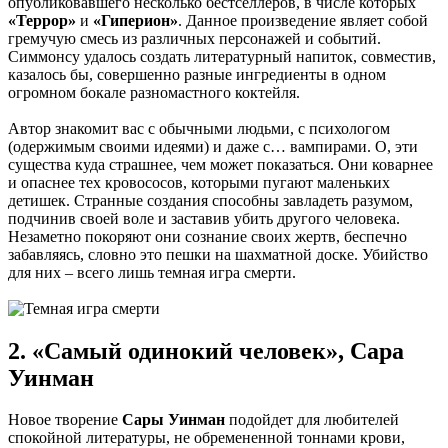
опубликовавшего несколько бестселлеров, в числе которых
«Террор»
и
«Гиперион»
. Данное произведение являет собой
гремучую смесь из различных персонажей и событий.
Симмонсу удалось создать литературный напиток, совместив,
казалось бы, совершенно разные ингредиенты в одном
огромном бокале разномастного коктейля.
Автор знакомит вас с обычными людьми, с психологом
(одержимым своими идеями) и даже с… вампирами. О, эти
существа куда страшнее, чем может показаться. Они коварнее
и опаснее тех кровососов, которыми пугают маленьких
детишек. Странные создания способны завладеть разумом,
подчинив своей воле и заставив убить другого человека.
Незаметно покоряют они сознание своих жертв, беспечно
забавляясь, словно это пешки на шахматной доске. Убийство
для них – всего лишь темная игра смерти.
2. «Самый одинокий человек», Сара
Уинман
Новое творение
Сары Уинман
подойдет для любителей
спокойной литературы, не обремененной тоннами крови,