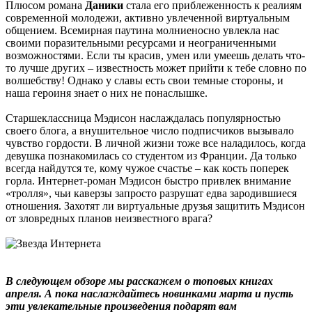
Плюсом романа
Даники
стала его приблеженность к реалиям
современной молодежи, активно увлеченной виртуальным
общением. Всемирная паутина молниеносно увлекла нас
своими поразительными ресурсами и неограниченными
возможностями. Если ты красив, умен или умеешь делать что-
то лучше других – известность может прийти к тебе словно по
волшебству! Однако у славы есть свои темные стороны, и
наша героиня знает о них не понаслышке.
Старшеклассница Мэдисон наслаждалась популярностью
своего блога, а внушительное число подписчиков вызывало
чувство гордости. В личной жизни тоже все наладилось, когда
девушка познакомилась со студентом из Франции. Да только
всегда найдутся те, кому чужое счастье – как кость поперек
горла. Интернет-роман Мэдисон быстро привлек внимание
«тролля», чьи каверзы запросто разрушат едва зародившиеся
отношения. Захотят ли виртуальные друзья защитить Мэдисон
от зловредных планов неизвестного врага?
В следующем обзоре мы расскажем о топовых книгах
апреля. А пока наслаждайтесь новинками марта и пусть
эти увлекательные произведения подарят вам