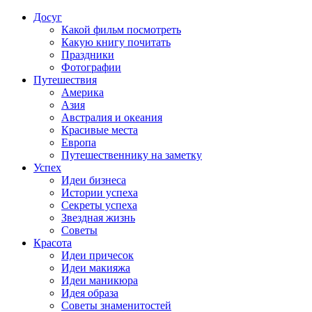
Досуг
Какой фильм посмотреть
Какую книгу почитать
Праздники
Фотографии
Путешествия
Америка
Азия
Австралия и океания
Красивые места
Европа
Путешественнику на заметку
Успех
Идеи бизнеса
Истории успеха
Секреты успеха
Звездная жизнь
Советы
Красота
Идеи причесок
Идеи макияжа
Идеи маникюра
Идея образа
Советы знаменитостей