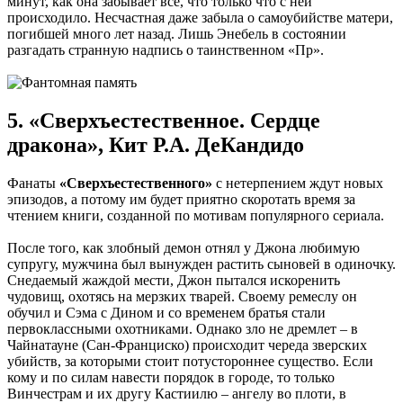
минут, как она забывает все, что только что с ней
происходило. Несчастная даже забыла о самоубийстве матери,
погибшей много лет назад. Лишь Энебель в состоянии
разгадать странную надпись о таинственном «Пр».
5. «Сверхъестественное. Сердце
дракона», Кит Р.А. ДеКандидо
Фанаты
«Сверхъестественного»
с нетерпением ждут новых
эпизодов, а потому им будет приятно скоротать время за
чтением книги, созданной по мотивам популярного сериала.
После того, как злобный демон отнял у Джона любимую
супругу, мужчина был вынужден растить сыновей в одиночку.
Снедаемый жаждой мести, Джон пытался искоренить
чудовищ, охотясь на мерзких тварей. Своему ремеслу он
обучил и Сэма с Дином и со временем братья стали
первоклассными охотниками. Однако зло не дремлет – в
Чайнатауне (Сан-Франциско) происходит череда зверских
убийств, за которыми стоит потустороннее существо. Если
кому и по силам навести порядок в городе, то только
Винчестрам и их другу Кастиилю – ангелу во плоти, в