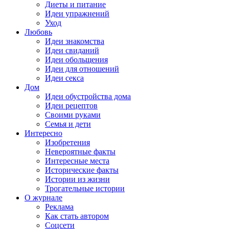
Диеты и питание
Идеи упражнений
Уход
Любовь
Идеи знакомства
Идеи свиданий
Идеи обольщения
Идеи для отношений
Идеи секса
Дом
Идеи обустройства дома
Идеи рецептов
Своими руками
Семья и дети
Интересно
Изобретения
Невероятные факты
Интересные места
Исторические факты
Истории из жизни
Трогательные истории
О журнале
Реклама
Как стать автором
Соцсети