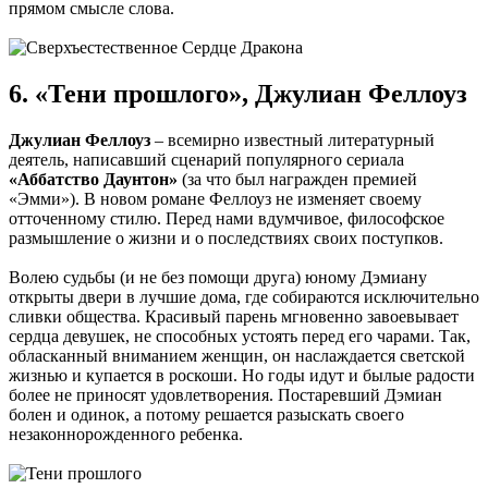
прямом смысле слова.
6. «Тени прошлого», Джулиан Феллоуз
Джулиан Феллоуз
– всемирно известный литературный
деятель, написавший сценарий популярного сериала
«Аббатство Даунтон»
(за что был награжден премией
«Эмми»). В новом романе Феллоуз не изменяет своему
отточенному стилю. Перед нами вдумчивое, философское
размышление о жизни и о последствиях своих поступков.
Волею судьбы (и не без помощи друга) юному Дэмиану
открыты двери в лучшие дома, где собираются исключительно
сливки общества. Красивый парень мгновенно завоевывает
сердца девушек, не способных устоять перед его чарами. Так,
обласканный вниманием женщин, он наслаждается светской
жизнью и купается в роскоши. Но годы идут и былые радости
более не приносят удовлетворения. Постаревший Дэмиан
болен и одинок, а потому решается разыскать своего
незаконнорожденного ребенка.