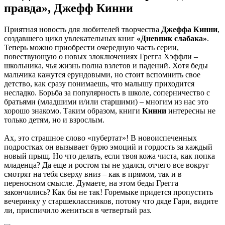
правда», Джефф Кинни
Приятная новость для любителей творчества
Джеффа Кинни
,
создавшего цикл увлекательных книг
«Дневник слабака»
.
Теперь можно приобрести очередную часть серии,
повествующую о новых злоключениях Грегга Хэффли –
школьника, чья жизнь полна взлетов и падений. Хотя беды
мальчика кажутся ерундовыми, но стоит вспомнить свое
детство, как сразу понимаешь, что малышу приходится
несладко. Борьба за популярность в школе, соперничество с
братьями (младшими и/или старшими) – многим из нас это
хорошо знакомо. Таким образом, книги
Кинни
интересны не
только детям, но и взрослым.
Ах, это страшное слово «пубертат»! В новоиспеченных
подростках он вызывает бурю эмоций и гордость за каждый
новый прыщ. Но что делать, если твоя кожа чиста, как попка
младенца? Да еще и ростом ты не удался, отчего все вокруг
смотрят на тебя сверху вниз – как в прямом, так и в
переносном смысле. Думаете, на этом беды Грегга
закончились? Как бы не так! Горемыке придется пропустить
вечеринку у старшеклассников, потому что дяде Гари, видите
ли, приспичило жениться в четвертый раз.