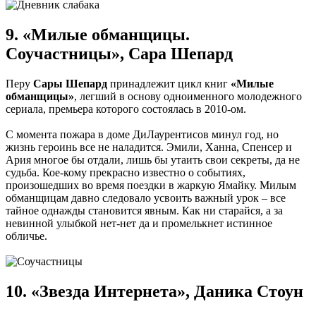
9. «Милые обманщицы.
Соучастницы», Сара Шепард
Перу
Сары Шепард
принадлежит цикл книг
«Милые
обманщицы»
, легший в основу одноименного молодежного
сериала, премьера которого состоялась в 2010-ом.
С момента пожара в доме ДиЛаурентисов минул год, но
жизнь героинь все не наладится. Эмили, Ханна, Спенсер и
Ария многое бы отдали, лишь бы утаить свои секреты, да не
судьба. Кое-кому прекрасно известно о событиях,
произошедших во время поездки в жаркую Ямайку. Милым
обманщицам давно следовало усвоить важный урок – все
тайное однажды становится явным. Как ни старайся, а за
невинной улыбкой нет-нет да и промелькнет истинное
обличье.
10. «Звезда Интернета», Даника Стоун