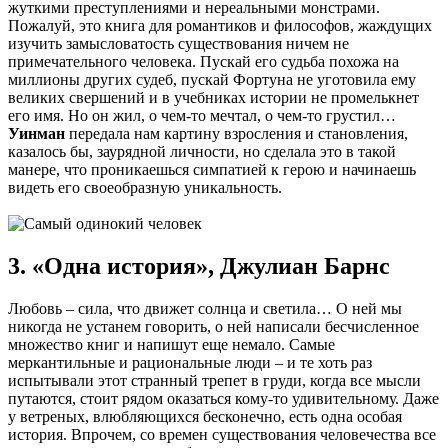
жуткими преступлениями и нереальными монстрами.
Пожалуй, это книга для романтиков и философов, жаждущих
изучить замысловатость существования ничем не
примечательного человека. Пускай его судьба похожа на
миллионы других судеб, пускай Фортуна не уготовила ему
великих свершений и в учебниках истории не промелькнет
его имя. Но он жил, о чем-то мечтал, о чем-то грустил…
Уинман
передала нам картину взросления и становления,
казалось бы, заурядной личности, но сделала это в такой
манере, что проникаешься симпатией к герою и начинаешь
видеть его своеобразную уникальность.
3. «Одна история», Джулиан Барнс
Любовь – сила, что движет солнца и светила… О ней мы
никогда не устанем говорить, о ней написали бесчисленное
множество книг и напишут еще немало. Самые
меркантильные и рациональные люди – и те хоть раз
испытывали этот странный трепет в груди, когда все мысли
путаются, стоит рядом оказаться кому-то удивительному. Даже
у ветреных, влюбляющихся бесконечно, есть одна особая
история. Впрочем, со времен существования человечества все