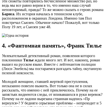
эти сюжеты повторялись бесчисленное множество раз, но
ведь мы все равно верим в то, что именно наш случай
неповторимый, правда? То же можно сказать о героях романа
Барнса
. Их история началась в теннисном клубе,
расположенном в окраинах Лондона. Именно там Пол
повстречал Сьюзен. Обычное начало? Пожалуй, вот только
Полу 19 лет, а Сьюзен уже 48.
4. «Фантомная память», Франк Тилье
Увлекательный детективный роман, появления которого
поклонники
Тилье
ждали много лет. И вот, наконец, роман
вышел на русском языке. Вместе с лейтенантом полиции
(Люси Энебель) мы постараемся разгадать тайну, окутанную
пеленой неясности.
Молодой женщине, ставшей жертвой преступления,
несказанно повезло выжить. Вот только она не в силах
рассказать, что именно с ней приключилось. Почему на ее
запястьях виднеются следы, от впивавшихся в руки веревок?
Почему на ее ладони вырезана странная надпись «Пр
вернулся»? У бедняги серьезные проблемы – непроходит и 5