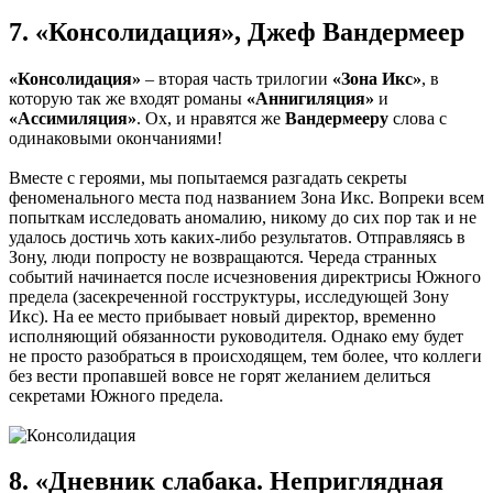
7. «Консолидация», Джеф Вандермеер
«Консолидация»
– вторая часть трилогии
«Зона Икс»
, в
которую так же входят романы
«Аннигиляция»
и
«Ассимиляция»
. Ох, и нравятся же
Вандермееру
слова с
одинаковыми окончаниями!
Вместе с героями, мы попытаемся разгадать секреты
феноменального места под названием Зона Икс. Вопреки всем
попыткам исследовать аномалию, никому до сих пор так и не
удалось достичь хоть каких-либо результатов. Отправляясь в
Зону, люди попросту не возвращаются. Череда странных
событий начинается после исчезновения директрисы Южного
предела (засекреченной госструктуры, исследующей Зону
Икс). На ее место прибывает новый директор, временно
исполняющий обязанности руководителя. Однако ему будет
не просто разобраться в происходящем, тем более, что коллеги
без вести пропавшей вовсе не горят желанием делиться
секретами Южного предела.
8. «Дневник слабака. Неприглядная