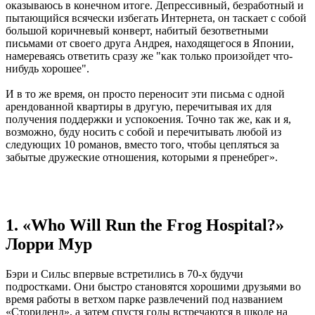
оказываюсь в конечном итоге. Депрессивный, безработный и
пытающийся всячески избегать Интернета, он таскает с собой
большой коричневый конверт, набитый безответными
письмами от своего друга Андрея, находящегося в Японии,
намереваясь ответить сразу же "как только произойдет что-
нибудь хорошее".
И в то же время, он просто переносит эти письма с одной
арендованной квартиры в другую, перечитывая их для
получения поддержки и успокоения. Точно так же, как и я,
возможно, буду носить с собой и перечитывать любой из
следующих 10 романов, вместо того, чтобы цепляться за
забытые дружеские отношения, которыми я пренебрег».
1. «Who Will Run the Frog Hospital?»
Лорри Мур
Бэри и Сильс впервые встретились в 70-х будучи
подростками. Они быстро становятся хорошими друзьями во
время работы в ветхом парке развлечений под названием
«Сториленд», а затем спустя годы встречаются в школе на