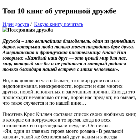
Топ 10 книг об утерянной дружбе
Идеи досуга
/
Какую книгу почитать
Дружба – это величайшая благодетель, один из ценнейших
даров, которыми люди только могут наградить друг друга.
Американская и французская писательница Анаис Нин
говорила: «Каждый наш друг — это целый мир для нас,
мир, который мог бы и не родиться и который родился
только благодаря нашей встрече с этим человеком».
Но, как довольно часто бывает, этот мир рушится из-за
недопонимания, неискренности, корысти и еще многих
других, порой непонятных и запутанных причин. Иногда это
происходит независимо от нас, порой нас предают, но бывает,
что такое случается и по нашей вине…
Писатель Крис Киллен составил список своих любимых книг,
в которые он погружался в то время, когда во всех
отношениях его преследовали неудачи. Он писал:
«Ян, один из главных героев моего романа «В реальной
жизни», такой же бесполезный друг, каким и я всегда