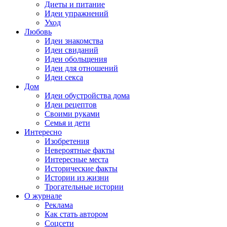
Диеты и питание
Идеи упражнений
Уход
Любовь
Идеи знакомства
Идеи свиданий
Идеи обольщения
Идеи для отношений
Идеи секса
Дом
Идеи обустройства дома
Идеи рецептов
Своими руками
Семья и дети
Интересно
Изобретения
Невероятные факты
Интересные места
Исторические факты
Истории из жизни
Трогательные истории
О журнале
Реклама
Как стать автором
Соцсети