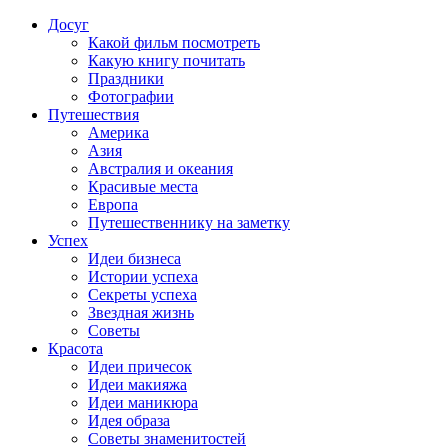
Досуг
Какой фильм посмотреть
Какую книгу почитать
Праздники
Фотографии
Путешествия
Америка
Азия
Австралия и океания
Красивые места
Европа
Путешественнику на заметку
Успех
Идеи бизнеса
Истории успеха
Секреты успеха
Звездная жизнь
Советы
Красота
Идеи причесок
Идеи макияжа
Идеи маникюра
Идея образа
Советы знаменитостей