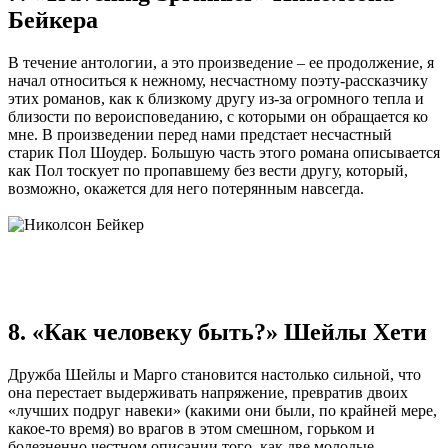
Бейкера
В течение антологии, а это произведение – ее продолжение, я
начал относиться к нежному, несчастному поэту-рассказчику
этих романов, как к близкому другу из-за огромного тепла и
близости по вероисповеданию, с которыми он обращается ко
мне. В произведении перед нами предстает несчастный
старик Пол Шоудер. Большую часть этого романа описывается
как Пол тоскует по пропавшему без вести другу, который,
возможно, окажется для него потерянным навсегда.
8. «Как человеку быть?» Шейлы Хети
Дружба Шейлы и Марго становится настолько сильной, что
она перестает выдерживать напряжение, превратив двоих
«лучших подруг навеки» (какими они были, по крайней мере,
какое-то время) во врагов в этом смешном, горьком и
болезненно честном описании того, как две молодые