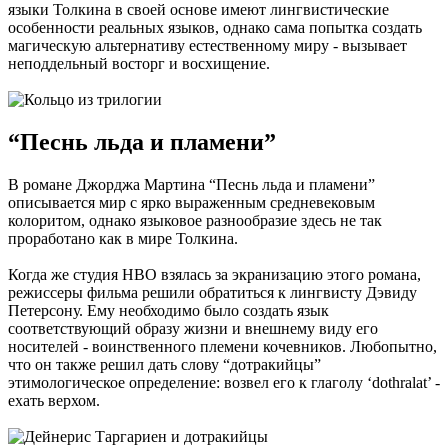
языки Толкина в своей основе имеют лингвистические
особенности реальных языков, однако сама попытка создать
магическую альтернативу естественному миру - вызывает
неподдельный восторг и восхищение.
“Песнь льда и пламени”
В романе Джорджа Мартина “Песнь льда и пламени”
описывается мир с ярко выраженным средневековым
колоритом, однако языковое разнообразие здесь не так
проработано как в мире Толкина.
Когда же студия HBO взялась за экранизацию этого романа,
режиссеры фильма решили обратиться к лингвисту Дэвиду
Петерсону. Ему необходимо было создать язык
соответствующий образу жизни и внешнему виду его
носителей - воинственного племени кочевников. Любопытно,
что он также решил дать слову “дотракийцы”
этимологическое определение: возвел его к глаголу ‘dothralat’ -
ехать верхом.