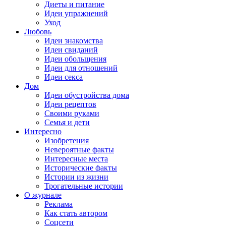
Диеты и питание
Идеи упражнений
Уход
Любовь
Идеи знакомства
Идеи свиданий
Идеи обольщения
Идеи для отношений
Идеи секса
Дом
Идеи обустройства дома
Идеи рецептов
Своими руками
Семья и дети
Интересно
Изобретения
Невероятные факты
Интересные места
Исторические факты
Истории из жизни
Трогательные истории
О журнале
Реклама
Как стать автором
Соцсети