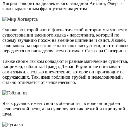
Хагрид говорит на диалекте юго-западной Англии, Флер - с
ярко выраженным французским акцентом.
Однако во второй части фантастической истории мы узнаем о
существовании змеиного языка - парселтанга, который по
своему звучанию похож на змеиное шипение и свист. Людей,
говорящих на парселтанге называют змееустами, и этот навык
передается по наследству всем потомках Салазара Слизерина.
Также своим языком обладают и разные магические существа,
например, гоблины. Правда, Джоан Роулинг не описывает
сами языки, а только впечатление, которое он производит на
окружающих. Так, язык гоблинов грубый и немелодичный,
сильно отличается от человеческого.
Язык русалок имеет свои особенности - в воде он подобен
человеческой речи, а на суше звучит как резкий и скрипучий
шум.