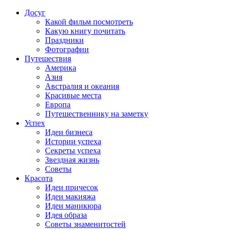
Досуг
Какой фильм посмотреть
Какую книгу почитать
Праздники
Фотографии
Путешествия
Америка
Азия
Австралия и океания
Красивые места
Европа
Путешественнику на заметку
Успех
Идеи бизнеса
Истории успеха
Секреты успеха
Звездная жизнь
Советы
Красота
Идеи причесок
Идеи макияжа
Идеи маникюра
Идея образа
Советы знаменитостей