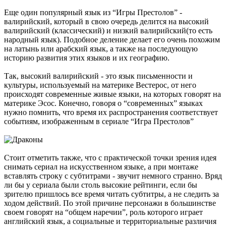
Еще один популярный язык из “Игры Престолов” -
валирийский, который в свою очередь делится на высокий
валирийский (классический) и низкий валирийский(то есть
народный язык). Подобное деление делает его очень похожим
на латынь или арабский язык, а также на последующую
историю развития этих языков и их географию.
Так, высокий валирийский - это язык письменности и
культуры, используемый на материке Вестерос, от него
происходят современные живые языки, на которых говорят на
материке Эсос. Конечно, говоря о “современных” языках
нужно помнить, что время их распространения соответствует
событиям, изображенным в сериале “Игра Престолов”
Стоит отметить также, что с практической точки зрения идея
снимать сериал на искусственном языке, а при монтаже
вставлять строку с субтитрами - звучит немного странно. Вряд
ли бы у сериала были столь высокие рейтинги, если бы
зрителю пришлось все время читать субтитры, а не следить за
ходом действий. По этой причине персонажи в большинстве
своем говорят на “общем наречии”, роль которого играет
английский язык, а социальные и территориальные различия