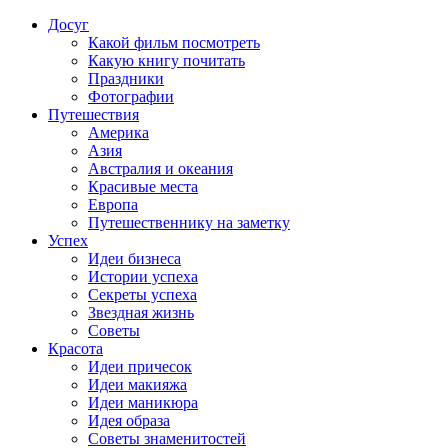
Досуг
Какой фильм посмотреть
Какую книгу почитать
Праздники
Фотографии
Путешествия
Америка
Азия
Австралия и океания
Красивые места
Европа
Путешественнику на заметку
Успех
Идеи бизнеса
Истории успеха
Секреты успеха
Звездная жизнь
Советы
Красота
Идеи причесок
Идеи макияжа
Идеи маникюра
Идея образа
Советы знаменитостей