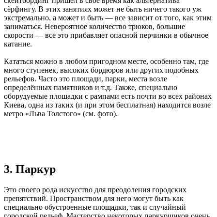
скейтбординг пришел в свое время как альтернатива
сёрфингу. В этих занятиях может не быть ничего такого уж
экстремально, а может и быть — все зависит от того, как этим
заниматься. Невероятное количество трюков, большие
скорости — все это прибавляет опасной перчинки в обычное
катание.
Кататься можно в любом пригодном месте, особенно там, где
много ступенек, высоких бордюров или других подобных
рельефов. Часто это площади, парки, места возле
определённых памятников и т.д. Также, специально
оборудуемые площадки с рампами есть почти во всех районах
Киева, одна из таких (и при этом бесплатная) находится возле
метро «Льва Толстого» (см. фото).
3. Паркур
Это своего рода искусство для преодоления городских
препятствий. Пространством для него могут быть как
специально обустроенные площадки, так и случайный
городской рельеф. Мастерство некоторых паркурщиков очень