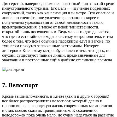
Диггерство, наверное, наименее известный вид занятий среди
индустриального туризма. Его цель — изучение подземных
сооружений, таких как канализация или метро. Это опасное и
довольно специфичное увлечение, связанное скорее с
получением удовольствия от самой незаконности такого
времяпровождения, а также от некой таинственности,
открытой лишь посвященным. Ведь мало кто догадывается,
что где-то есть тайные входы в систему метрополитена, и тем
более о том, что пока обычные пассажиры едут в вагоне, по
туннелям прячутся запачканные экстремалы. Интерес
диггеров к Киевскому метро обусловлен и тем, что здесь, по
слухам, существуют тайные линии, предназначенные для
эвакуации и построенные ещё в далёкие сталинские времена.
7. Велоспорт
Кроме вышеизложенного, в Киеве (как и в других городах)
все более распространяется велоспорт, который давно и
прочно вошел в городскую жизнь современных мегаполисов
и стал, можно сказать, традиционным. К сожалению,
велодорожек пока очень мало, но будем надеяться на развитие