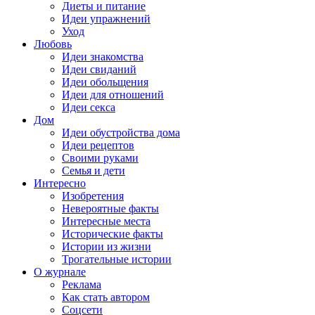
Диеты и питание
Идеи упражнений
Уход
Любовь
Идеи знакомства
Идеи свиданий
Идеи обольщения
Идеи для отношений
Идеи секса
Дом
Идеи обустройства дома
Идеи рецептов
Своими руками
Семья и дети
Интересно
Изобретения
Невероятные факты
Интересные места
Исторические факты
Истории из жизни
Трогательные истории
О журнале
Реклама
Как стать автором
Соцсети