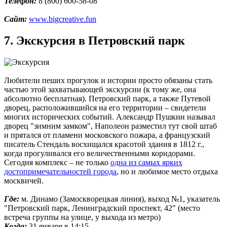
Телефон:
8 (800) 600-58-08
Сайт:
www.bigcreative.fun
7. Экскурсия в Петровский парк
Любители пеших прогулок и истории просто обязаны стать
частью этой захватывающей экскурсии (к тому же, она
абсолютно бесплатная). Петровский парк, а также Путевой
дворец, расположившийся на его территории – свидетели
многих исторических событий. Александр Пушкин называл
дворец "зимним замком", Наполеон разместил тут свой штаб
и прятался от пламени московского пожара, а французский
писатель Стендаль восхищался красотой здания в 1812 г.,
когда прогуливался его величественными коридорами.
Сегодня комплекс – не только
одна из самых ярких
достопримечательностей города
, но и любимое место отдыха
москвичей.
Где:
м. Динамо (Замоскворецкая линия), выход №1, указатель
"Петровский парк, Ленинградский проспект, 42" (место
встреча группы на улице, у выхода из метро)
Когда:
31 января в 14:15