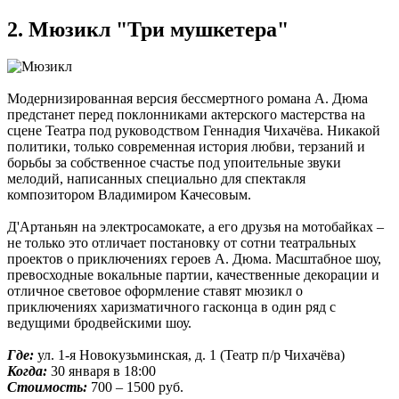
2. Мюзикл "Три мушкетера"
Модернизированная версия бессмертного романа А. Дюма
предстанет перед поклонниками актерского мастерства на
сцене Театра под руководством Геннадия Чихачёва. Никакой
политики, только современная история любви, терзаний и
борьбы за собственное счастье под упоительные звуки
мелодий, написанных специально для спектакля
композитором Владимиром Качесовым.
Д'Артаньян на электросамокате, а его друзья на мотобайках –
не только это отличает постановку от сотни театральных
проектов о приключениях героев А. Дюма. Масштабное шоу,
превосходные вокальные партии, качественные декорации и
отличное световое оформление ставят мюзикл о
приключениях харизматичного гасконца в один ряд с
ведущими бродвейскими шоу.
Где:
ул. 1-я Новокузьминская, д. 1 (Театр п/р Чихачёва)
Когда:
30 января в 18:00
Стоимость:
700 – 1500 руб.