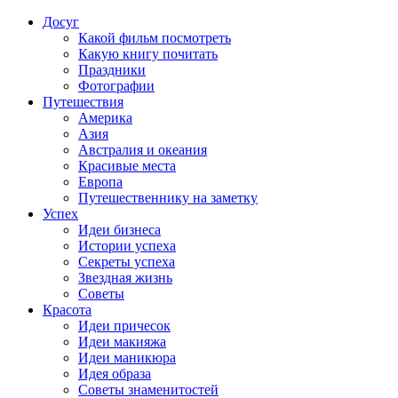
Досуг
Какой фильм посмотреть
Какую книгу почитать
Праздники
Фотографии
Путешествия
Америка
Азия
Австралия и океания
Красивые места
Европа
Путешественнику на заметку
Успех
Идеи бизнеса
Истории успеха
Секреты успеха
Звездная жизнь
Советы
Красота
Идеи причесок
Идеи макияжа
Идеи маникюра
Идея образа
Советы знаменитостей