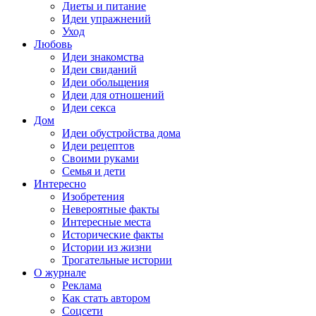
Диеты и питание
Идеи упражнений
Уход
Любовь
Идеи знакомства
Идеи свиданий
Идеи обольщения
Идеи для отношений
Идеи секса
Дом
Идеи обустройства дома
Идеи рецептов
Своими руками
Семья и дети
Интересно
Изобретения
Невероятные факты
Интересные места
Исторические факты
Истории из жизни
Трогательные истории
О журнале
Реклама
Как стать автором
Соцсети