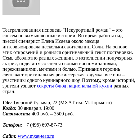
Театрализованная исповедь "Некурортный роман" – это
совсем не вымышленные истории. Во время работы над
пьесой сценарист Елена Исаева около месяца
интервьюировала нескольких жительниц Сочи. На основе
этих откровений и родился оригинальный текст постановки.
Семь абсолютно разных женщин, в исполнении популярных
актрис, поделятся со сцены своими воспоминаниями,
переживаниями, мечтами и болью. Признания героинь
связывает оригинальная режиссерская задумка: все они –
участницы одного кулинарного шоу. Поэтому, кроме историй,
зрители узнают
секреты блюд национальной кухни
разных
стран.
Где:
Тверской бульвар, 22 (МХАТ им. М. Горького)
Когда:
30 января в 19:00
Стоимость:
400 руб. – 3500 руб.
Телефон:
+7 (495) 697-87-73
Сайт:
www.mxat-teatr.ru