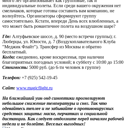
много лет организовывает как групповые, так и
индивидуальные полеты. Если среди вашего окружения нет
смельчаков, которые готовы составить вам компанию, не
волнуйтесь. Организаторы сформируют группу
самостоятельно. Кстати, впереди День всех влюбленных, а
что может быть романтичнее полета на воздушном шаре?
Где:
Алтуфьевское шоссе, д. 90 (место встречи группы); г.
Люберцы, ул. Юности, д. 7 (Воздухоплавательного Клуба
"Меджик Флайт"). Трансфер из Москвы и обратно
бесплатный.
Когда:
ежедневно, кроме воскресенья, при наличии
благоприятных погодных условий; в субботу с 10:00 до 15:00
Стоимость:
5000 руб. (до 6-ти человек в группе)
Телефон:
+7 (925) 542-19-45
Сайт:
www.magicflight.ru
На ближайший уик-энд синоптики прогнозируют
небольшое снижение температуры и снег. Так что
одевайтесь теплее и не забывайте о противовирусных
средствах защиты: маске, перчатках и социальной
дистанции. Как следует отдохните перед началом рабочей
недели и не болейте. Веселых выходных!