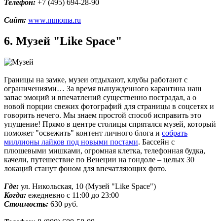
Телефон:
+7 (495) 694-28-90
Сайт:
www.mmoma.ru
6. Музей "Like Space"
Границы на замке, музеи отдыхают, клубы работают с
ограничениями… За время вынужденного карантина наш
запас эмоций и впечатлений существенно пострадал, а о
новой порции свежих фотографий для страницы в соцсетях и
говорить нечего. Мы знаем простой способ исправить это
упущение! Прямо в центре столицы спрятался музей, который
поможет "освежить" контент личного блога и
собрать
миллионы лайков под новыми постами
. Бассейн с
плюшевыми мишками, огромная клетка, телефонная будка,
качели, путешествие по Венеции на гондоле – целых 30
локаций станут фоном для впечатляющих фото.
Где:
ул. Никольская, 10 (Музей "Like Space")
Когда:
ежедневно с 11:00 до 23:00
Стоимость:
630 руб.