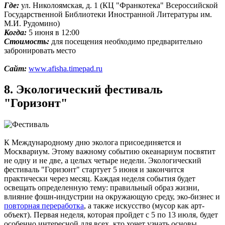
Где:
ул. Николоямская, д. 1 (КЦ "Франкотека" Всероссийской
Государственной Библиотеки Иностранной Литературы им.
М.И. Рудомино)
Когда:
5 июня в 12:00
Стоимость:
для посещения необходимо предварительно
забронировать место
Сайт:
www.afisha.timepad.ru
8. Экологический фестиваль
"Горизонт"
К Международному дню эколога присоединяется и
Москвариум. Этому важному событию океанариум посвятит
не одну и не две, а целых четыре недели. Экологический
фестиваль "Горизонт" стартует 5 июня и закончится
практически через месяц. Каждая неделя события будет
освещать определенную тему: правильный образ жизни,
влияние фэшн-индустрии на окружающую среду, эко-бизнес и
повторная переработка
, а также искусство (мусор как арт-
объект). Первая неделя, которая пройдет с 5 по 13 июля, будет
особенно интересной для всех, кто хочет узнать основы