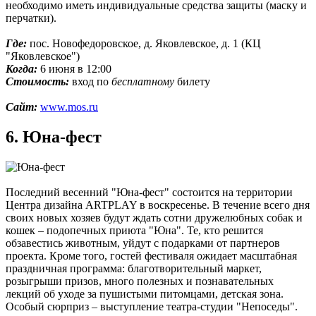
необходимо иметь индивидуальные средства защиты (маску и
перчатки).
Где:
пос. Новофедоровское, д. Яковлевское, д. 1 (КЦ
"Яковлевское")
Когда:
6 июня в 12:00
Стоимость:
вход по
бесплатному
билету
Сайт:
www.mos.ru
6. Юна-фест
Последний весенний "Юна-фест" состоится на территории
Центра дизайна ARTPLAY в воскресенье. В течение всего дня
своих новых хозяев будут ждать сотни дружелюбных собак и
кошек – подопечных приюта "Юна". Те, кто решится
обзавестись животным, уйдут с подарками от партнеров
проекта. Кроме того, гостей фестиваля ожидает масштабная
праздничная программа: благотворительный маркет,
розыгрыши призов, много полезных и познавательных
лекций об уходе за пушистыми питомцами, детская зона.
Особый сюрприз – выступление театра-студии "Непоседы".