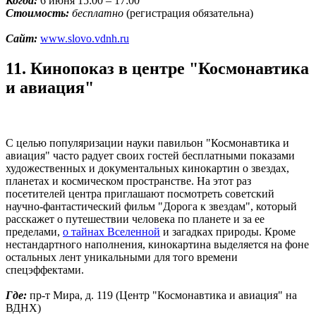
Когда:
6 июня 15:00 – 17:00
Стоимость:
бесплатно
(регистрация обязательна)
Сайт:
www.slovo.vdnh.ru
11. Кинопоказ в центре "Космонавтика
и авиация"
С целью популяризации науки павильон "Космонавтика и
авиация" часто радует своих гостей бесплатными показами
художественных и документальных кинокартин о звездах,
планетах и космическом пространстве. На этот раз
посетителей центра приглашают посмотреть советский
научно-фантастический фильм "Дорога к звездам", который
расскажет о путешествии человека по планете и за ее
пределами,
о тайнах Вселенной
и загадках природы. Кроме
нестандартного наполнения, кинокартина выделяется на фоне
остальных лент уникальными для того времени
спецэффектами.
Где:
пр-т Мира, д. 119 (Центр "Космонавтика и авиация" на
ВДНХ)