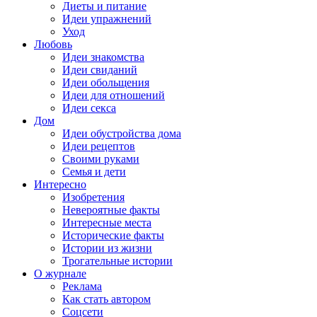
Диеты и питание
Идеи упражнений
Уход
Любовь
Идеи знакомства
Идеи свиданий
Идеи обольщения
Идеи для отношений
Идеи секса
Дом
Идеи обустройства дома
Идеи рецептов
Своими руками
Семья и дети
Интересно
Изобретения
Невероятные факты
Интересные места
Исторические факты
Истории из жизни
Трогательные истории
О журнале
Реклама
Как стать автором
Соцсети