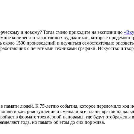
орческому и новому? Тогда смело приходите на экспозицию
«Вку
громное количество талантливых художников, которые продемонс
 около 1500 произведений и научиться самостоятельно рисовать
работающих с печатными техниками графики. Искусство и творче
 в памяти людей. К 75-летию события, которое переломило ход 
пошли в контрнаступление и смешали все планы врагов на даль
 пройдет в формате трехмерной панорамы, где будут отображены
азделяют года, но память об этом до сих пор жива.