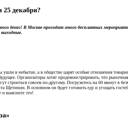
и 25 декабря?
ного денег! В Москве проходит много бесплатных мероприяти
 выходные.
сты ушли в небытие, а в обществе царят особые отношения товар
е будущее. Организаторы хотят продемонстрировать, что рыночна
т строиться совсем по-другому. Погрузитесь на 60 минут в без
кита Щетинин. В основном он будет готовить еду и угощать госте
 и выясните это!
за»