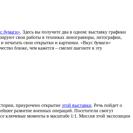
с бумаги»
. Здесь вы получите два в одном: выставку графики
трируют свои работы в техниках линогравюры, литографии,
 и печатать свои открытки и картинки. «Вкус бумаги»
ство ближе, чем кажется – смелее шагните в эту
истории, приурочено открытие
этой выставки
. Речь пойдет о
нейшее развитие военных операций. Посетители смогут
 все ключевые моменты в масштабе 1:1. Миссия этой экспозиции