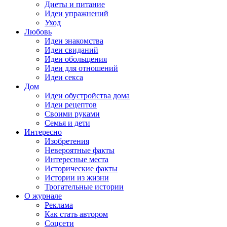
Диеты и питание
Идеи упражнений
Уход
Любовь
Идеи знакомства
Идеи свиданий
Идеи обольщения
Идеи для отношений
Идеи секса
Дом
Идеи обустройства дома
Идеи рецептов
Своими руками
Семья и дети
Интересно
Изобретения
Невероятные факты
Интересные места
Исторические факты
Истории из жизни
Трогательные истории
О журнале
Реклама
Как стать автором
Соцсети