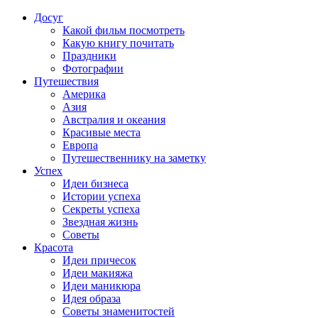
Досуг
Какой фильм посмотреть
Какую книгу почитать
Праздники
Фотографии
Путешествия
Америка
Азия
Австралия и океания
Красивые места
Европа
Путешественнику на заметку
Успех
Идеи бизнеса
Истории успеха
Секреты успеха
Звездная жизнь
Советы
Красота
Идеи причесок
Идеи макияжа
Идеи маникюра
Идея образа
Советы знаменитостей