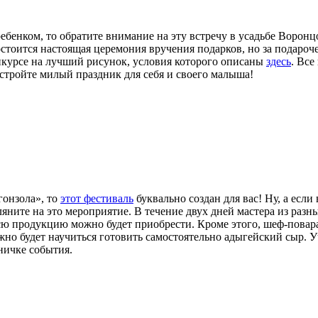
 ребенком, то обратите внимание на эту встречу в усадьбе Воро
остоится настоящая церемония вручения подарков, но за подаро
нкурсе на лучший рисунок, условия которого описаны
здесь
. Все
устройте милый праздник для себя и своего малыша!
гонзола», то
этот фестиваль
буквально создан для вас! Ну, а если
гляните на это мероприятие. В течение двух дней мастера из ра
сю продукцию можно будет приобрести. Кроме этого, шеф-повар
но будет научиться готовить самостоятельно адыгейский сыр. Уч
ничке события.