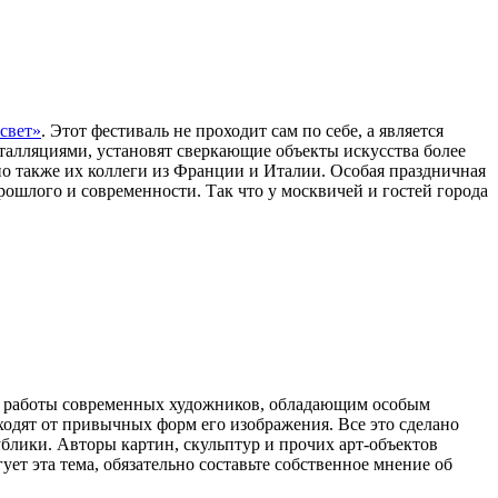
свет»
. Этот фестиваль не проходит сам по себе, а является
алляциями, установят сверкающие объекты искусства более
 но также их коллеги из Франции и Италии. Особая праздничная
рошлого и современности. Так что у москвичей и гостей города
ут работы современных художников, обладающим особым
уходят от привычных форм его изображения. Все это сделано
ублики. Авторы картин, скульптур и прочих арт-объектов
ет эта тема, обязательно составьте собственное мнение об