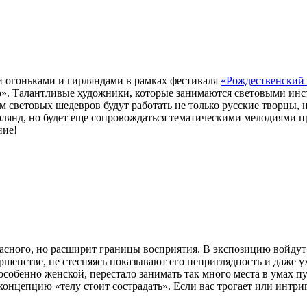
и огоньками и гирляндами в рамках фестиваля
«Рождественский 
. Талантливые художники, которые занимаются световыми инст
ем световых шедевров будут работать не только русские творцы,
рлянд, но будет еще сопровождаться тематическими мелодиями п
ние!
расного, но расширит границы восприятия. В экспозицию войд
ершенстве, не стесняясь показывают его неприглядность и даже 
особенно женской, перестало занимать так много места в умах п
нцепцию «телу стоит сострадать». Если вас трогает или интригу