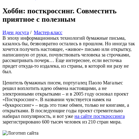
Хобби: посткроссинг. Совместить
приятное с полезным
Идеи досуга
/
Мастер-класс
В эпоху информационных технологий бумажные письма,
казалось бы, безвозвратно остались в прошлом. Но иногда так
хочется получить настоящее, «живое» письмо или открытку,
написанную от руки, почувствовать человека за строчками,
рассматривать почерк… Еще интереснее, если весточка
придет откуда-то издалека, из страны, в которой ни разу не
был.
Ценитель бумажных писем, португалец Паоло Магальес
решил воплотить идею обмена настоящими, а не
электронными открытками – и в 2005 году основал проект
«Посткроссинг». В названии чувствуется намек на
«буккроссинг» – ведь это тоже обмен, только не книгами, а
открытками. В последующие годы проект стремительно
набирал популярность, и вот уже
на сайте посткроссинга
зарегистрировано 600 тысяч человек из 210 стран мира.