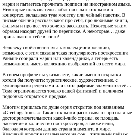
марки и пытаетесь прочитать подписи на иностранном языке.
Некоторые пользователи любят посылать открытки в
конвертах, вкладывая туда монетку или чайный пакетик. В
письме обычно рассказывают про себя, про любимые книги,
фильмы и про все, что хочется рассказать. Некоторые таким
образом находят друзей по переписке. А некоторые… даже
приглашают к себе в гости!
Человеку свойственна тяга к коллекционированию,
возможно, с этим связана такая популярность посткроссинга.
Раньше собирали марки или календарики, а теперь есть
возможность иметь коллекцию изображений со всего мира.
В своем профиле вы указываете, какие именно открытки
хотели бы получить: туристические, художественные, с
кулинарными рецептами или фотографиями знаменитостей…
Тема ограничивается только вашей фантазией и наличием
подобных открыток в продаже.
Многим пришлась по душе серия открыток под названием
«Greetings from…» Такие открытки рассказывают про главные
достопримечательности какой-либо страны, ее площадь,
население и количество посткроссеров, а также вещи,
благодаря которым данная страна знаменита в мире.
Красивый шрифт накладывается на фон – типичный пейзаж