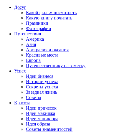
Досуг
Какой фильм посмотреть
Какую книгу почитать
Праздники
Фотографии
Путешествия
Америка
Азия
Австралия и океания
Красивые места
Европа
Путешественнику на заметку
Успех
Идеи бизнеса
Истории успеха
Секреты успеха
Звездная жизнь
Советы
Красота
Идеи причесок
Идеи макияжа
Идеи маникюра
Идея образа
Советы знаменитостей