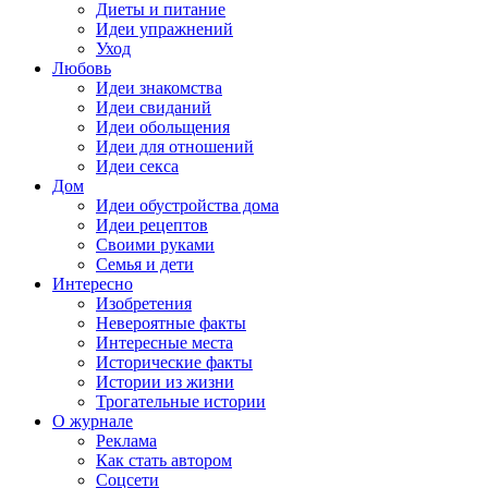
Диеты и питание
Идеи упражнений
Уход
Любовь
Идеи знакомства
Идеи свиданий
Идеи обольщения
Идеи для отношений
Идеи секса
Дом
Идеи обустройства дома
Идеи рецептов
Своими руками
Семья и дети
Интересно
Изобретения
Невероятные факты
Интересные места
Исторические факты
Истории из жизни
Трогательные истории
О журнале
Реклама
Как стать автором
Соцсети