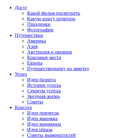
Досуг
Какой фильм посмотреть
Какую книгу почитать
Праздники
Фотографии
Путешествия
Америка
Азия
Австралия и океания
Красивые места
Европа
Путешественнику на заметку
Успех
Идеи бизнеса
Истории успеха
Секреты успеха
Звездная жизнь
Советы
Красота
Идеи причесок
Идеи макияжа
Идеи маникюра
Идея образа
Советы знаменитостей