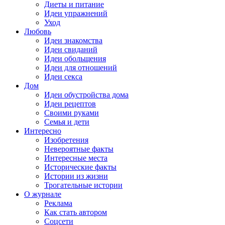
Диеты и питание
Идеи упражнений
Уход
Любовь
Идеи знакомства
Идеи свиданий
Идеи обольщения
Идеи для отношений
Идеи секса
Дом
Идеи обустройства дома
Идеи рецептов
Своими руками
Семья и дети
Интересно
Изобретения
Невероятные факты
Интересные места
Исторические факты
Истории из жизни
Трогательные истории
О журнале
Реклама
Как стать автором
Соцсети