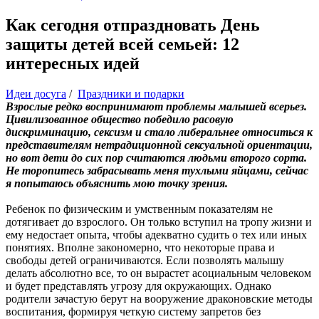
Как сегодня отпраздновать День
защиты детей всей семьей: 12
интересных идей
Идеи досуга
/
Праздники и подарки
Взрослые редко воспринимают проблемы малышей всерьез.
Цивилизованное общество победило расовую
дискриминацию, сексизм и стало либеральнее относиться к
представителям нетрадиционной сексуальной ориентации,
но вот дети до сих пор считаются людьми второго сорта.
Не торопитесь забрасывать меня тухлыми яйцами, сейчас
я попытаюсь объяснить мою точку зрения.
Ребенок по физическим и умственным показателям не
дотягивает до взрослого. Он только вступил на тропу жизни и
ему недостает опыта, чтобы адекватно судить о тех или иных
понятиях. Вполне закономерно, что некоторые права и
свободы детей ограничиваются. Если позволять малышу
делать абсолютно все, то он вырастет асоциальным человеком
и будет представлять угрозу для окружающих. Однако
родители зачастую берут на вооружение драконовские методы
воспитания, формируя четкую систему запретов без