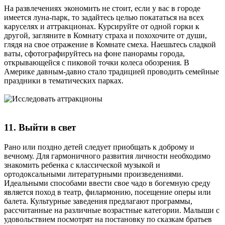
На развлечениях экономить не стоит, если у вас в городе
имеется луна-парк, то задайтесь целью покататься на всех
каруселях и аттракционах. Курсируйте от одной горки к
другой, загляните в Комнату страха и похохочите от души,
глядя на свое отражение в Комнате смеха. Наешьтесь сладкой
ваты, сфотографируйтесь на фоне панорамы города,
открывающейся с пиковой точки колеса обозрения. В
Америке давным-давно стало традицией проводить семейные
праздники в тематических парках.
11. Выйти в свет
Рано или поздно детей следует приобщать к доброму и
вечному. Для гармоничного развития личности необходимо
знакомить ребенка с классической музыкой и
ортодоксальными литературными произведениями.
Идеальными способами ввести свое чадо в богемную среду
является поход в театр, филармонию, посещение оперы или
балета. Культурные заведения предлагают программы,
рассчитанные на различные возрастные категории. Малыши с
удовольствием посмотрят на постановку по сказкам братьев