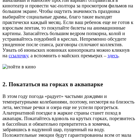
Банальный и наиболее простой вариант отправиться в
кинотеатр и провести час-полтора за просмотром фильмов на
большом экране. Чтобы ощутить значимость праздника
выбирайте социальные драмы, благо такие выходят
практически каждый месяц. Если ваш ребенок еще не готов к
взрослым лентам, то покупайте билеты на анимационные
картины. Запасайтесь большим ведром попкорна, колой и
устраивайтесь поудобней в креслах. Непременно обсудите
увиденное после сеанса, разговоры сплочают коллектив.
Узнать об июньских новинках кинопроката можно кликнув
на
ссылочку
, а вспомнить о майских премьерах –
здесь
.
2. Покататься на горках в аквапарке
В этом году погода «радует» частыми дождями и
температурными колебаниями, поэтому, несмотря на близость
лета, местные речки и озера еще не успели прогреться.
Альтернативой поездке в жаркие страны станет поход в
аквапарк. Покатайтесь вдоволь на крутых горках, порезвитесь
в бассейнах и обязательно превратитесь в хомячка,
забравшись в надувной шар, пущенный на воду.
Положительные эмоции будут гарантированны всем от мала