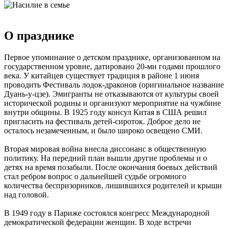
О празднике
Первое упоминание о детском празднике, организованном на
государственном уровне, датировано 20-ми годами прошлого
века. У китайцев существует традиция в районе 1 июня
проводить Фестиваль лодок-драконов (оригинальное название
Дуань-у-цзе). Эмигранты не отказываются от культуры своей
исторической родины и организуют мероприятие на чужбине
внутри общины. В 1925 году консул Китая в США решил
пригласить на фестиваль детей-сироток. Доброе дело не
осталось незамеченным, и было широко освещено СМИ.
Вторая мировая война внесла диссонанс в общественную
политику. На передний план вышли другие проблемы и о
детях на время позабыли. После окончания боевых действий
стал ребром вопрос о дальнейшей судьбе огромного
количества беспризорников, лишившихся родителей и крыши
над головой.
В 1949 году в Париже состоялся конгресс Международной
демократической федерации женщин. В ходе встречи