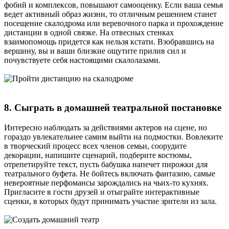
фобий и комплексов, повышают самооценку. Если ваша семья
ведет активный образ жизни, то отличным решением станет
посещение скалодрома или веревочного парка и прохождение
дистанции в одной связке. На отвесных стенках
взаимопомощь придется как нельзя кстати. Взобравшись на
вершину, вы и ваши близкие ощутите прилив сил и
почувствуете себя настоящими скалолазами.
8. Сыграть в домашней театральной постановке
Интересно наблюдать за действиями актеров на сцене, но
гораздо увлекательнее самим выйти на подмостки. Вовлеките
в творческий процесс всех членов семьи, соорудите
декорации, напишите сценарий, подберите костюмы,
отрепетируйте текст, пусть бабушка напечет пирожки для
театрального буфета. Не бойтесь включать фантазию, самые
невероятные перфомансы зарождались на чьих-то кухнях.
Пригласите в гости друзей и отыграйте интерактивные
сценки, в которых будут принимать участие зрители из зала.