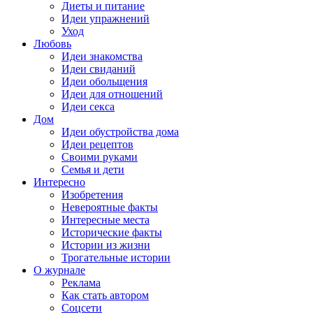
Диеты и питание
Идеи упражнений
Уход
Любовь
Идеи знакомства
Идеи свиданий
Идеи обольщения
Идеи для отношений
Идеи секса
Дом
Идеи обустройства дома
Идеи рецептов
Своими руками
Семья и дети
Интересно
Изобретения
Невероятные факты
Интересные места
Исторические факты
Истории из жизни
Трогательные истории
О журнале
Реклама
Как стать автором
Соцсети