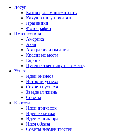
Досуг
Какой фильм посмотреть
Какую книгу почитать
Праздники
Фотографии
Путешествия
Америка
Азия
Австралия и океания
Красивые места
Европа
Путешественнику на заметку
Успех
Идеи бизнеса
Истории успеха
Секреты успеха
Звездная жизнь
Советы
Красота
Идеи причесок
Идеи макияжа
Идеи маникюра
Идея образа
Советы знаменитостей