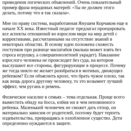
приведения логических объяснений. Очень показательный
пример фраза нерадивых матерей: «Ты не должен этого
делать, потому что я так сказала».
Мне по нраву система, выработанная Янушем Корчаком еще в
начале ХХ века. Известный педагог предлагал проецировать
все аспекты отношений во взрослом мире на мир детей с
коррективами, рассчитанными на отсутствие знаний в
некоторых областях. В основу идеи положена схожесть
поступков при разнице масштабов (малыш может взять без
спроса игрушку, а совершеннолетний украдет). Наказание
взрослого человека не происходит без суда, на котором
выслушают все стороны, фигурирующие в процессе. Почему
же тогда никто не желает разобраться в мотивах, движущих
ребенком? Если объяснить крохе, что брать чужое плохо, так
как вещь дорога другому человеку, то это возымеет лучший
эффект, чем ругань и ремень.
Физическое насилие в семьях – тема отдельная. Проще всего
выместить обиду на босса, избив ни в чем неповинного
ребенка. Маленький человечек не сможет дать отпор, он
материально зависим от родителей, поэтому будет терпеть
издевательства, превращаясь в озлобленное существо. Дети
определенно нуждаются в защите.