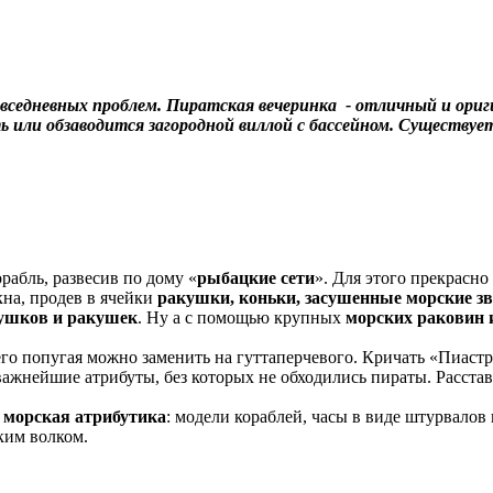
седневных проблем. Пиратская вечеринка - отличный и оригин
ть или обзаводится загородной виллой с бассейном. Существу
рабль, развесив по дому «
рыбацкие сети
». Для этого прекрасно
кна, продев в ячейки
ракушки, коньки, засушенные морские з
ушков и ракушек
. Ну а с помощью крупных
морских раковин 
 попугая можно заменить на гуттаперчевого. Кричать «Пиастры, 
ажнейшие атрибуты, без которых не обходились пираты. Расставь
 морская атрибутика
: модели кораблей, часы в виде штурвалов
ким волком.