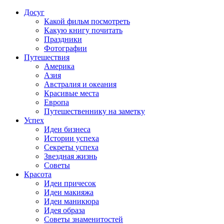
Досуг
Какой фильм посмотреть
Какую книгу почитать
Праздники
Фотографии
Путешествия
Америка
Азия
Австралия и океания
Красивые места
Европа
Путешественнику на заметку
Успех
Идеи бизнеса
Истории успеха
Секреты успеха
Звездная жизнь
Советы
Красота
Идеи причесок
Идеи макияжа
Идеи маникюра
Идея образа
Советы знаменитостей