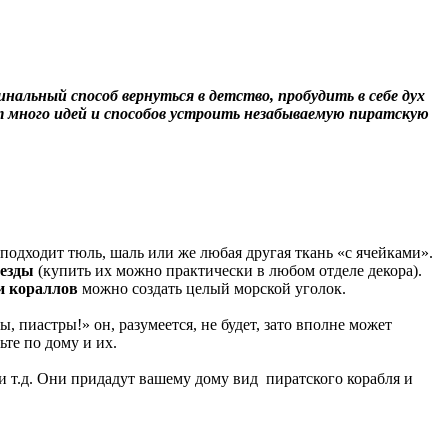
альный способ вернуться в детство, пробудить в себе дух
ет много идей и способов устроить незабываемую пиратскую
 подходит тюль, шаль или же любая другая ткань «с ячейками».
везды
(купить их можно практически в любом отделе декора).
и кораллов
можно создать целый морской уголок.
пиастры!» он, разумеется, не будет, зато вполне может
те по дому и их.
 и т.д. Они придадут вашему дому вид пиратского корабля и