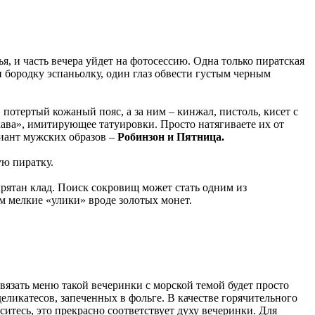
я, и часть вечера уйдет на фотосессию. Одна только пиратская
и бородку эспаньолку, один глаз обвести густым черным
потертый кожаный пояс, а за ним – кинжал, пистоль, кисет с
ава», имитирующее татуировки. Просто натягиваете их от
иант мужских образов –
Робинзон и Пятница.
ую пиратку.
прятан клад. Поиск сокровищ может стать одним из
там мелкие «улики» вроде золотых монет.
 связать меню такой вечеринки с морской темой будет просто
еликатесов, запеченных в фольге. В качестве горячительного
аситесь, это прекрасно соответствует духу вечеринки. Для