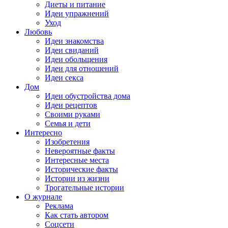
Диеты и питание
Идеи упражнений
Уход
Любовь
Идеи знакомства
Идеи свиданий
Идеи обольщения
Идеи для отношений
Идеи секса
Дом
Идеи обустройства дома
Идеи рецептов
Своими руками
Семья и дети
Интересно
Изобретения
Невероятные факты
Интересные места
Исторические факты
Истории из жизни
Трогательные истории
О журнале
Реклама
Как стать автором
Соцсети