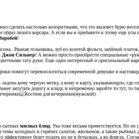
но сделать настолько колоритными, что это вызовет бурю весель
 образ лихого корсара. А если вы к прибавите к этому еще усы 
Воробей
!
она. Рваная тельняшка, зуб из золотой фольги, шейный платок, 
й
Джон Сильвер
! А можно просто приобрести специальные «рук
оцветными тату руки. Еще один интересный и оригинальный вар
рики помогут перевоплотиться современной девушке в настоящ
 ладонь кому черную метку, а кому и карту, указывающую, где с
ьнее запутать дорогу к кладу, и непременно заройте то тут, то 
о сытных
мясных блюд
. Уха тоже весьма приветствуется. Но не
а темы холодных и горячих салатов, жюльенов, а также рыбных д
о эффективнее будет подать их не в бутылках, а во флягах. Согл