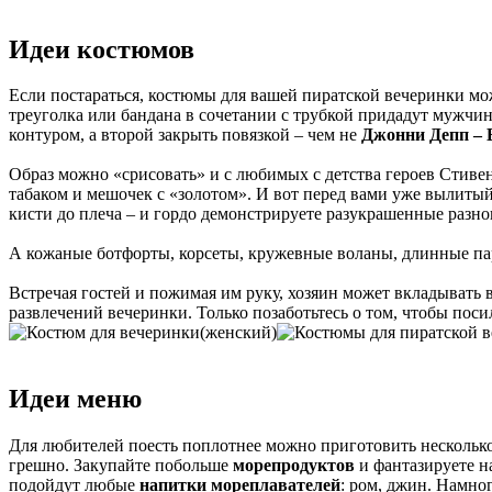
Идеи костюмов
Если постараться, костюмы для вашей пиратской вечеринки мож
треуголка или бандана в сочетании с трубкой придадут мужчине
контуром, а второй закрыть повязкой – чем не
Джонни Депп – 
Образ можно «срисовать» и с любимых с детства героев Стивенс
табаком и мешочек с «золотом». И вот перед вами уже вылиты
кисти до плеча – и гордо демонстрируете разукрашенные разн
А кожаные ботфорты, корсеты, кружевные воланы, длинные па
Встречая гостей и пожимая им руку, хозяин может вкладывать в
развлечений вечеринки. Только позаботьтесь о том, чтобы посил
Идеи меню
Для любителей поесть поплотнее можно приготовить нескольк
грешно. Закупайте побольше
морепродуктов
и фантазируете н
подойдут любые
напитки мореплавателей
: ром, джин. Намног