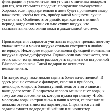
фильтрации и увлажнители могут стать отличным подарком
для тех, кто стремится продлить прекрасное самочувствие.
Хорошо, если предварительно в доме будет произведен замер
влажности, чтобы понять, прибор какой мощности лучше
установить. Особенно этот девайс пригодится в зимний
период, когда отопление сильно сушит воздух, что
сказывается на состоянии кожи и дыхательной системе.
Производители стараются учитывать модные тренды, поэтому
увлажнители и мойки воздуха стильно смотрятся в любом
интерьере. Некоторые модели оснащены функцией ионизации
воздуха и аромадиффузором. Однако если вам покажется, что
этого мало, тогда можно рассмотреть варианты со встроенной
Bluetooth-колонкой. Такой подарок не останется
незамеченным.
Питьевую воду тоже можно сделать более качественной. И
здесь речь не столько о фильтрах, сколько о приборах,
делающих жидкость биодоступной, ведь от этого зависит
ваше долголетие. С возрастом человек меньше пьет воды, к
тому же она совсем не та, которая нужна организму. Чтобы
молекулы воды «встроились» в наши клетки, ее показатели
должны отвечать многим параметрам. Справиться с этой
задачей сможет водородный чайник или ионизатор.