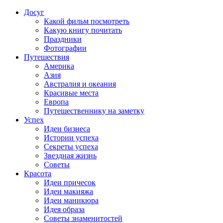
Досуг
Какой фильм посмотреть
Какую книгу почитать
Праздники
Фотографии
Путешествия
Америка
Азия
Австралия и океания
Красивые места
Европа
Путешественнику на заметку
Успех
Идеи бизнеса
Истории успеха
Секреты успеха
Звездная жизнь
Советы
Красота
Идеи причесок
Идеи макияжа
Идеи маникюра
Идея образа
Советы знаменитостей