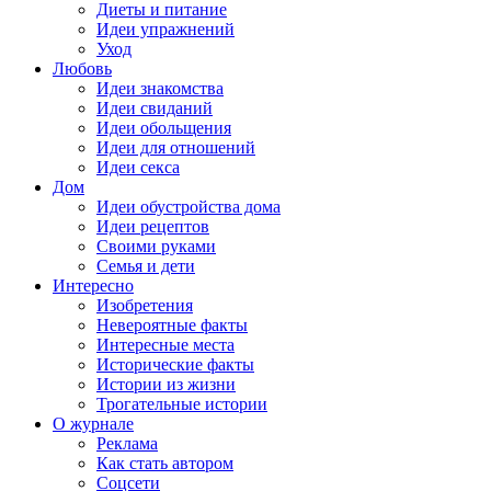
Диеты и питание
Идеи упражнений
Уход
Любовь
Идеи знакомства
Идеи свиданий
Идеи обольщения
Идеи для отношений
Идеи секса
Дом
Идеи обустройства дома
Идеи рецептов
Своими руками
Семья и дети
Интересно
Изобретения
Невероятные факты
Интересные места
Исторические факты
Истории из жизни
Трогательные истории
О журнале
Реклама
Как стать автором
Соцсети