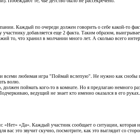
и). Побеждают те, чье детство было не рассекречено.
мпании. Каждый по очереди должен говорить о себе какой-то фа
у участнику добавляется еще 2 факта. Таким образом, выигрывает
ожий то, что хранил в молчании много лет. А сколько всего инте
ая и всеми любимая игра "Поймай вслепую". Не нужно как снобы 
ать волю.
ю, должен поймать кого-то в комнате. Но я предлагаю немного 
е. Подчеркиваю, ведущий не знает кто именно оказался в его рук
: «Нет» «Да». Каждый участник сообщает о ситуации, которая н
 вас это звучит скучно, посмотрите, как это выглядит со сторо