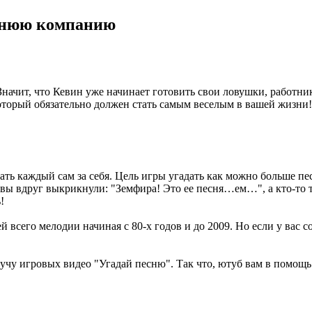
однюю компанию
Значит, что Кевин уже начинает готовить свои ловушки, работни
оторый обязательно должен стать самым веселым в вашей жизни! 
ать каждый сам за себя. Цель игры угадать как можно больше пе
ли вы вдруг выкрикнули: "Земфира! Это ее песня…ем…", а кто-то 
!
всего мелодии начиная с 80-х годов и до 2009. Но если у вас 
 кучу игровых видео "Угадай песню". Так что, ютуб вам в помощь