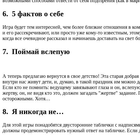
возможными способами отвести от себя подозрения (как в мафи
6. 5 фактов о себе
Игра будет тем интересней, чем более близкие отношения в ко
и его рассекречивают, или просто уже кому-то известным, этом
когда все очевидное рассказал и начинаешь доставать на свет б
7. Поймай вслепую
А теперь предлагаю вернутся в свое детство! Эта старая добр
внутри нас живут дети, и, думаю, в такой праздник им можно д
Если кто не помнить: ведущему завязывают глаза и он, вслепу
жертву, он, не видя кто это, должен загадать "жертве" задани
осторожными. Хотя…
8. Я никогда не…
Для этой игры понадобятся двусторонние таблички с надписями
должны продемонстрировать нужный ответ на табличке. Если для