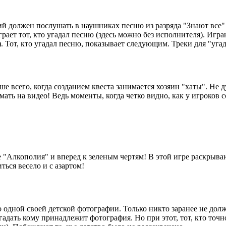
й должен послушать в наушниках песню из разряда "Знают все" 
рает тот, кто угадал песню (здесь можно без исполнителя). Иг
т). Тот, кто угадал песню, показывает следующим. Треки для "уг
ше всего, когда созданием квеста занимается хозяин "хаты". Не д
мать на видео! Ведь моменты, когда четко видно, как у игроков
е "Алкополия" и вперед к зеленым чертям! В этой игре раскрыва
ться весело и с азартом!
 одной своей детской фотографии. Только никто заранее не долж
адать кому принадлежит фотография. Но при этот, тот, кто точн