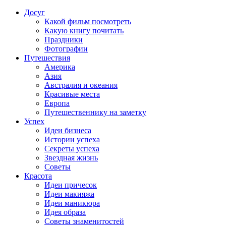
Досуг
Какой фильм посмотреть
Какую книгу почитать
Праздники
Фотографии
Путешествия
Америка
Азия
Австралия и океания
Красивые места
Европа
Путешественнику на заметку
Успех
Идеи бизнеса
Истории успеха
Секреты успеха
Звездная жизнь
Советы
Красота
Идеи причесок
Идеи макияжа
Идеи маникюра
Идея образа
Советы знаменитостей