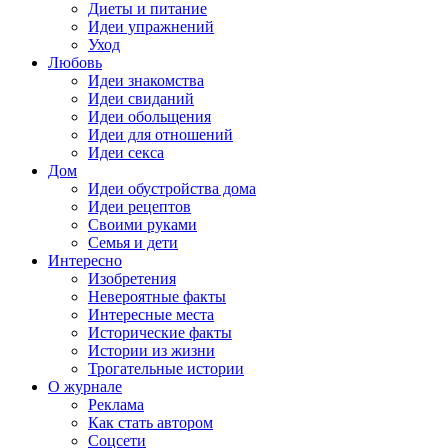
Диеты и питание
Идеи упражнений
Уход
Любовь
Идеи знакомства
Идеи свиданий
Идеи обольщения
Идеи для отношений
Идеи секса
Дом
Идеи обустройства дома
Идеи рецептов
Своими руками
Семья и дети
Интересно
Изобретения
Невероятные факты
Интересные места
Исторические факты
Истории из жизни
Трогательные истории
О журнале
Реклама
Как стать автором
Соцсети