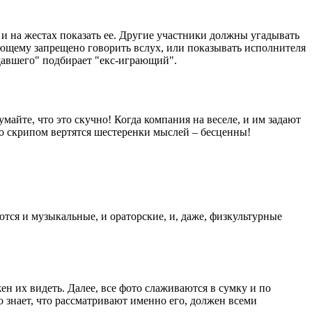
и на жестах показать ее. Другие участники должны угадывать
рающему запрещено говорить вслух, или показывать исполнителя
адавшего" подбирает "екс-играющий".
умайте, что это скучно! Когда компания на веселе, и им задают
 со скрипом вертятся шестеренки мыслей – бесценны!
ются и музыкальные, и ораторские, и, даже, физкультурные
ен их видеть. Далее, все фото слаживаются в сумку и по
о знает, что рассматривают именно его, должен всеми