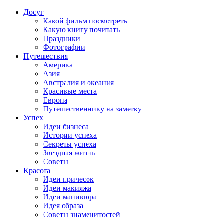
Досуг
Какой фильм посмотреть
Какую книгу почитать
Праздники
Фотографии
Путешествия
Америка
Азия
Австралия и океания
Красивые места
Европа
Путешественнику на заметку
Успех
Идеи бизнеса
Истории успеха
Секреты успеха
Звездная жизнь
Советы
Красота
Идеи причесок
Идеи макияжа
Идеи маникюра
Идея образа
Советы знаменитостей