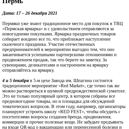
Пермь
Дата: 17 – 26 декабря 2021
Пермяки уже знают традиционное место для покупок в ТВЦ
«Пермская ярмарка» и с удовольствием отправляются за
новогодними покупками. Ярмарка праздничных товаров
собирает воедино все то, что приближает наступление
сказочного праздника. Участие отечественных
предпринимателей в мероприятии выгодно тем, что оно
заканчивается успешными партнерскими отношениями и
продвижением продаж, так что берите на заметку. За
сувенирами, деликатесами и настроением на ярмарку
отправляйтесь на ярмарку.
4 и 5 декабря
в 5-м цехе Завода им. Шпагина состоится
традиционное мероприятие «Red Market», где точно так же
можно раствориться в шумной предрождественской суматохе.
Это не только популярный центр, в котором собраны все
предновогодние товары, но и площадка для обсуждений
тематических вопросов. В этом году, например, организаторы
планируют устроить школу «RED FEST», чтобы обсудить с
посетителями вопросы создания бренда, продвижения,
коммерции и прочие полезные вещи. Не забудьте предъявить
на входе QR-код о вакцинации или перенесенной болезни и