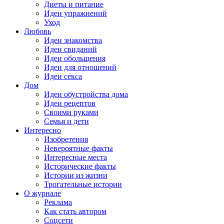
Диеты и питание
Идеи упражнений
Уход
Любовь
Идеи знакомства
Идеи свиданий
Идеи обольщения
Идеи для отношений
Идеи секса
Дом
Идеи обустройства дома
Идеи рецептов
Своими руками
Семья и дети
Интересно
Изобретения
Невероятные факты
Интересные места
Исторические факты
Истории из жизни
Трогательные истории
О журнале
Реклама
Как стать автором
Соцсети