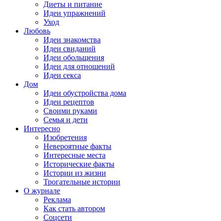
Диеты и питание
Идеи упражнений
Уход
Любовь
Идеи знакомства
Идеи свиданий
Идеи обольщения
Идеи для отношений
Идеи секса
Дом
Идеи обустройства дома
Идеи рецептов
Своими руками
Семья и дети
Интересно
Изобретения
Невероятные факты
Интересные места
Исторические факты
Истории из жизни
Трогательные истории
О журнале
Реклама
Как стать автором
Соцсети