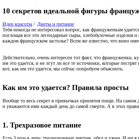
10 секретов идеальной фигуры француже
Идеи красоты
/
Диеты и питание
Тебя никогда не интересовал вопрос, как француженкам удает
поглощая все эти легендарные сыры, хлебобулочные изделия и
каждом французском застолье? Всем же известно, что вино име
Действительно, очень интересен тот факт, что француженки, ку
им это удается, и не лгут ли все те источники, которые пест
вот, как им это удается, мы сейчас попробуем объяснить.
Как им это удается? Правила просты
Вообще то весь секрет в привычках принятия пищи. На самом 
и уважаются ими каждый день до самой смерти. А в этих прави
1. Трехразовое питание
Есть 3 раза в день: традиционные завтрак, обед и ужин. И ни в