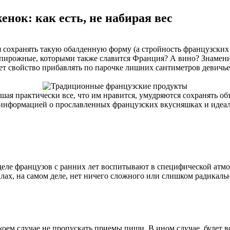
нок: как есть, не набирая вес
ся сохранять такую обалденную форму (а стройность французски
 пирожные, которыми также славится Франция? А вино? Знамени
ет свойство прибавлять по парочке лишних сантиметров девичьей
шая практически все, что им нравится, умудряются сохранять об
рят информацией о прославленных французских вкусняшках и идеа
деле французов с ранних лет воспитывают в специфической атм
лах, на самом деле, нет ничего сложного или слишком радикальн
 коем случае не пропускать приемы пищи. В ином случае, будет во