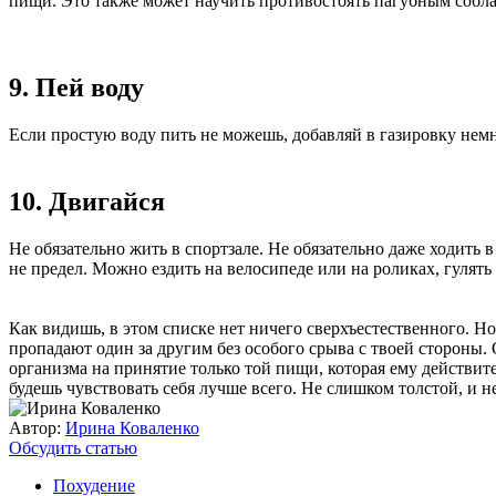
пищи. Это также может научить противостоять пагубным собла
9. Пей воду
Если простую воду пить не можешь, добавляй в газировку нем
10. Двигайся
Не обязательно жить в спортзале. Не обязательно даже ходить 
не предел. Можно ездить на велосипеде или на роликах, гулять
Как видишь, в этом списке нет ничего сверхъестественного. 
пропадают один за другим без особого срыва с твоей стороны. О
организма на принятие только той пищи, которая ему действите
будешь чувствовать себя лучше всего. Не слишком толстой, и н
Автор:
Ирина Коваленко
Обсудить статью
Похудение