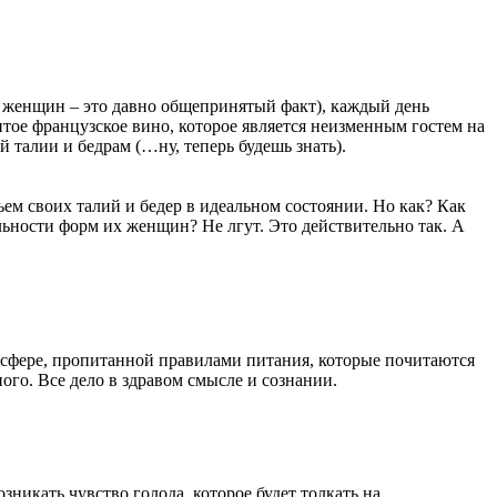
х женщин – это давно общепринятый факт), каждый день
тое французское вино, которое является неизменным гостем на
 талии и бедрам (…ну, теперь будешь знать).
ъем своих талий и бедер в идеальном состоянии. Но как? Как
льности форм их женщин? Не лгут. Это действительно так. А
осфере, пропитанной правилами питания, которые почитаются
ого. Все дело в здравом смысле и сознании.
зникать чувство голода, которое будет толкать на