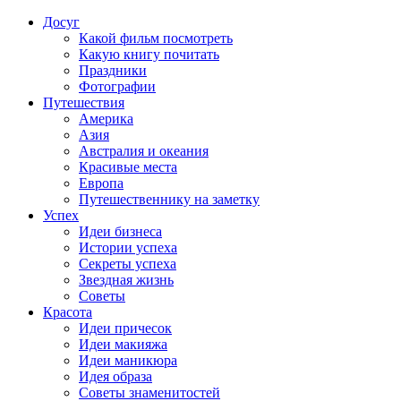
Досуг
Какой фильм посмотреть
Какую книгу почитать
Праздники
Фотографии
Путешествия
Америка
Азия
Австралия и океания
Красивые места
Европа
Путешественнику на заметку
Успех
Идеи бизнеса
Истории успеха
Секреты успеха
Звездная жизнь
Советы
Красота
Идеи причесок
Идеи макияжа
Идеи маникюра
Идея образа
Советы знаменитостей