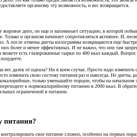
доставляете организму эту возможность, и вес возвращается.
ее жировое депо, он еще и запоминает ситуацию, в которой побы
 Только и организм начинает сопротивляться активнее. И, несм
раз. А после отмены диеты килограммы возвращаются еще быстрее
 них более и менее эффективных. И не важно, что они там запре
ы можете есть глазированные сырки по 400 ккал каждый. Вопрос 
 похудеете.
ваш вес далек от идеала? Ни в коем случае. Просто надо изменить
просто изменить свою систему питания раз и навсегда. Не диеты,
кокалорийные, только уменьшайте порции, чтобы на начальном 
ь, переходите к нормокалорийному питанию в 2000 ккал. В обратно
ельных ограничений в питании.
у питания?
д контролировать свое питание сложно, особенно на первых пора