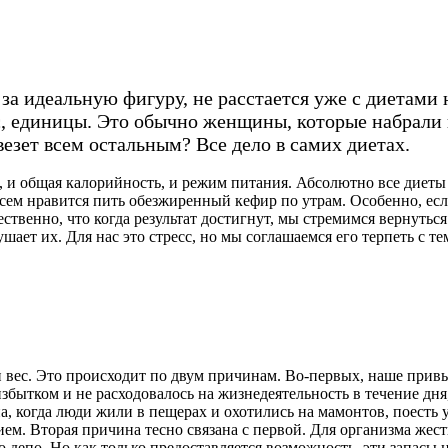
за идеальную фигуру, не расстается уже с диетами 
, единицы. Это обычно женщины, которые набрали в
везет всем остальным? Все дело в самих диетах.
, и общая калорийность, и режим питания. Абсолютно все диеты р
 всем нравится пить обезжиренный кефир по утрам. Особенно, ес
стественно, что когда результат достигнут, мы стремимся верн
ает их. Для нас это стресс, но мы соглашаемся его терпеть с те
вес. Это происходит по двум причинам. Во-первых, наше привы
збытком и не расходовалось на жизнедеятельность в течение дня
, когда люди жили в пещерах и охотились на мамонтов, поесть у
ием. Вторая причина тесно связана с первой. Для организма жес
 депо. Но как только предоставляется возможность, эти запасы