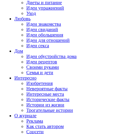
Диеты и питание
Идеи упражнений
Уход
Любовь
Идеи знакомства
Идеи свиданий
Идеи обольщения
Идеи для отношений
Идеи секса
Дом
Идеи обустройства дома
Идеи рецептов
Своими руками
Семья и дети
Интересно
Изобретения
Невероятные факты
Интересные места
Исторические факты
Истории из жизни
Трогательные истории
О журнале
Реклама
Как стать автором
Соцсети