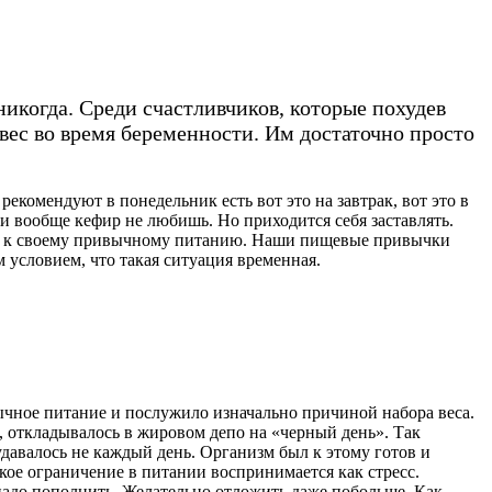
никогда. Среди счастливчиков, которые похудев
ес во время беременности. Им достаточно просто
екомендуют в понедельник есть вот это на завтрак, вот это в
ли вообще кефир не любишь. Но приходится себя заставлять.
уться к своему привычному питанию. Наши пищевые привычки
м условием, что такая ситуация временная.
чное питание и послужило изначально причиной набора веса.
, откладывалось в жировом депо на «черный день». Так
давалось не каждый день. Организм был к этому готов и
ткое ограничение в питании воспринимается как стресс.
 надо пополнить. Желательно отложить даже побольше. Как