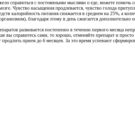
 тяжело справиться с постоянными мыслями о еде, можете помочь
озге. Чувство насыщения продлевается, чувство голода притупля
редств калорийность питания снижается в среднем на 25%, а ко
организмом), благодаря этому в день сжигается дополнительно о
епаратов развивается постепенно в течении первого месяца неп
льше вы справитесь сами, то хорошо, отменяйте препарат и прост
т продлить прием до 6 месяцев. За это время успевают сформир