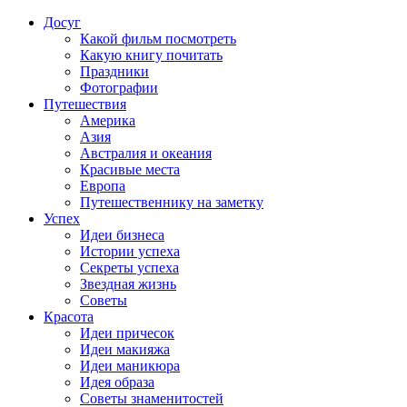
Досуг
Какой фильм посмотреть
Какую книгу почитать
Праздники
Фотографии
Путешествия
Америка
Азия
Австралия и океания
Красивые места
Европа
Путешественнику на заметку
Успех
Идеи бизнеса
Истории успеха
Секреты успеха
Звездная жизнь
Советы
Красота
Идеи причесок
Идеи макияжа
Идеи маникюра
Идея образа
Советы знаменитостей