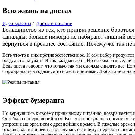
Всю жизнь на диетах
Идеи красоты
/
Диеты и питание
Большинство из тех, кто принял решение бороться 
однажды, больше никогда не набирают лишний вес
вернуться в прежнее состояние. Почему же так не 
Есть что-то в них противоестественное. И сам набор продуктов
обед, а это на ужин. И так каждый день. Но все мы разные, не
Ведь диета говорит, что только так мы сможем снизить вес. Е
формировались годами, а то и десятилетиями. Любая диета наруш
Эффект бумеранга
Но вернувшись к своему привычному питанию, возвращается и 
Оно было гиперкалорийным. Все, что поступало в организм с и
устроен наш организм с древнейших времен. В тяжелые времена
откладывал излишек на тот случай, если будут перебои с питан
Наступили тяжелые времена, надо расходовать запасы жирового