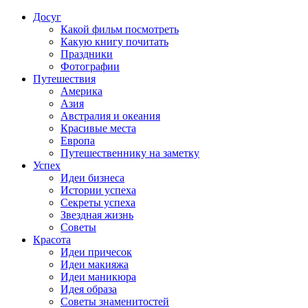
Досуг
Какой фильм посмотреть
Какую книгу почитать
Праздники
Фотографии
Путешествия
Америка
Азия
Австралия и океания
Красивые места
Европа
Путешественнику на заметку
Успех
Идеи бизнеса
Истории успеха
Секреты успеха
Звездная жизнь
Советы
Красота
Идеи причесок
Идеи макияжа
Идеи маникюра
Идея образа
Советы знаменитостей