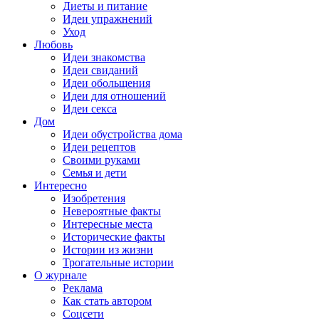
Диеты и питание
Идеи упражнений
Уход
Любовь
Идеи знакомства
Идеи свиданий
Идеи обольщения
Идеи для отношений
Идеи секса
Дом
Идеи обустройства дома
Идеи рецептов
Своими руками
Семья и дети
Интересно
Изобретения
Невероятные факты
Интересные места
Исторические факты
Истории из жизни
Трогательные истории
О журнале
Реклама
Как стать автором
Соцсети