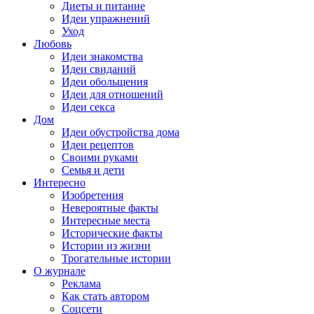
Диеты и питание
Идеи упражнений
Уход
Любовь
Идеи знакомства
Идеи свиданий
Идеи обольщения
Идеи для отношений
Идеи секса
Дом
Идеи обустройства дома
Идеи рецептов
Своими руками
Семья и дети
Интересно
Изобретения
Невероятные факты
Интересные места
Исторические факты
Истории из жизни
Трогательные истории
О журнале
Реклама
Как стать автором
Соцсети