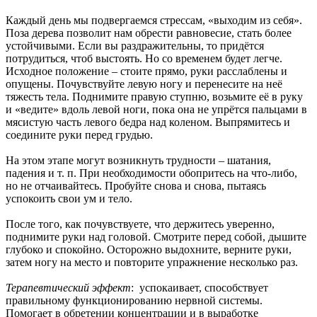
Каждый день мы подвергаемся стрессам, «выходим из себя».
Поза дерева позволит нам обрести равновесие, стать более
устойчивыми. Если вы раздражительны, то придётся
потрудиться, чтоб выстоять. Но со временем будет легче.
Исходное положение – стоите прямо, руки расслаблены и
опущены. Почувствуйте левую ногу и перенесите на неё
тяжесть тела. Поднимите правую ступню, возьмите её в руку
и «ведите» вдоль левой ноги, пока она не упрётся пальцами в
мясистую часть левого бедра над коленом. Выпрямитесь и
соедините руки перед грудью.
На этом этапе могут возникнуть трудности – шатания,
падения и т. п. При необходимости обопритесь на что-либо,
но не отчаивайтесь. Пробуйте снова и снова, пытаясь
успокоить свои ум и тело.
После того, как почувствуете, что держитесь уверенно,
поднимите руки над головой. Смотрите перед собой, дышите
глубоко и спокойно. Осторожно выдохните, верните руки,
затем ногу на место и повторите упражнение несколько раз.
Терапевтический эффект
: успокаивает, способствует
правильному функционированию нервной системы.
Помогает в обретении концентрации и в выработке