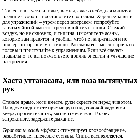
Так, если вы устали, или у вас выдалась свободная минутка
наедине с собой – восстановите свои силы. Хорошее занятие
для упражнений – утром перед завтраком, попробуйте
заняться йогой вместо агрессивной гимнастики. Свежий
воздух, но не сквозняк, и тишина. Выберите те асаны,
которые вам нравятся и удобны, чтоб не напрягаться и не
подвергать организм насилию. Расслабьтесь, мысли прочь из
головы и приступайте к упражнениям. Если всё сделать
правильно, то вы почувствуете прилив энергии и улучшение
настроения.
Хаста уттанасана, или поза вытянутых
рук
Станьте прямо, ноги вместе, руки скрестите перед животом.
На вдохе поднимите прямые руки над головой ладонями
вверх, прогните спину, вытяните всё тело. Голову
запрокиньте, задержите дыхание.
Терапевтический эффект
: стимулирует кровообращение,
разрабатывает плечевые суставы. Спина распрямляется,