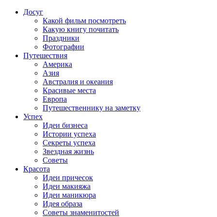
Досуг
Какой фильм посмотреть
Какую книгу почитать
Праздники
Фотографии
Путешествия
Америка
Азия
Австралия и океания
Красивые места
Европа
Путешественнику на заметку
Успех
Идеи бизнеса
Истории успеха
Секреты успеха
Звездная жизнь
Советы
Красота
Идеи причесок
Идеи макияжа
Идеи маникюра
Идея образа
Советы знаменитостей