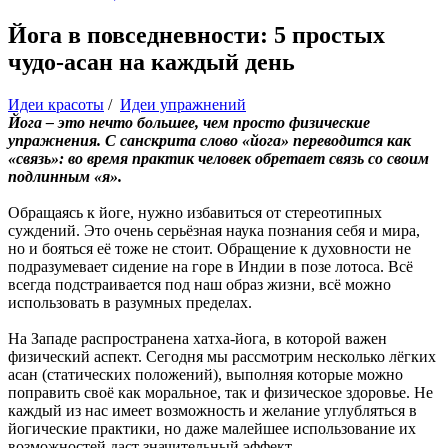
Йога в повседневности: 5 простых
чудо-асан на каждый день
Идеи красоты
/
Идеи упражнений
Йога – это нечто большее, чем просто физические
упражнения. С санскрита слово «йога» переводится как
«связь»: во время практик человек обретает связь со своим
подлинным «я».
Обращаясь к йоге, нужно избавиться от стереотипных
суждений. Это очень серьёзная наука познания себя и мира,
но и бояться её тоже не стоит. Обращение к духовности не
подразумевает сидение на горе в Индии в позе лотоса. Всё
всегда подстраивается под наш образ жизни, всё можно
использовать в разумных пределах.
На Западе распространена хатха-йога, в которой важен
физический аспект. Сегодня мы рассмотрим несколько лёгких
асан (статических положений), выполняя которые можно
поправить своё как моральное, так и физическое здоровье. Не
каждый из нас имеет возможность и желание углубляться в
йогические практики, но даже малейшее использование их
возможностей даст значительный эффект.