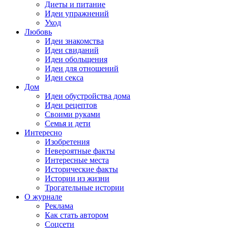
Диеты и питание
Идеи упражнений
Уход
Любовь
Идеи знакомства
Идеи свиданий
Идеи обольщения
Идеи для отношений
Идеи секса
Дом
Идеи обустройства дома
Идеи рецептов
Своими руками
Семья и дети
Интересно
Изобретения
Невероятные факты
Интересные места
Исторические факты
Истории из жизни
Трогательные истории
О журнале
Реклама
Как стать автором
Соцсети