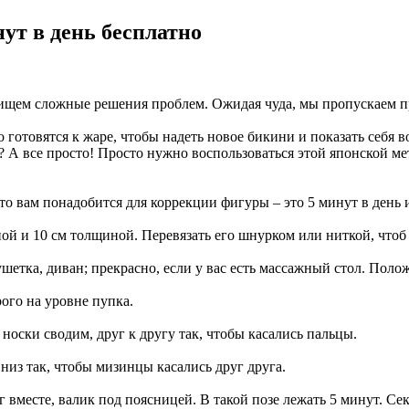
ут в день бесплатно
ищем сложные решения проблем. Ожидая чуда, мы пропускаем п
отовятся к жаре, чтобы надеть новое бикини и показать себя во 
А все просто! Просто нужно воспользоваться этой японской мето
 что вам понадобится для коррекции фигуры – это 5 минут в день
ной и 10 см толщиной. Перевязать его шнурком или ниткой, чтоб
ушетка, диван; прекрасно, если у вас есть массажный стол. Поло
рого на уровне пупка.
 носки сводим, друг к другу так, чтобы касались пальцы.
вниз так, чтобы мизинцы касались друг друга.
 вместе, валик под поясницей. В такой позе лежать 5 минут. Сек