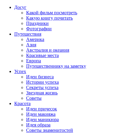
Досуг
Какой фильм посмотреть
Какую книгу почитать
Праздники
Фотографии
Путешествия
Америка
Азия
Австралия и океания
Красивые места
Европа
Путешественнику на заметку
Успех
Идеи бизнеса
Истории успеха
Секреты успеха
Звездная жизнь
Советы
Красота
Идеи причесок
Идеи макияжа
Идеи маникюра
Идея образа
Советы знаменитостей