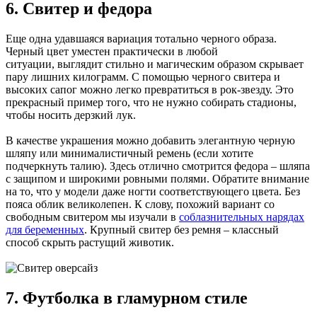
6. Свитер и федора
Еще одна удавшаяся вариация тотально черного образа.
Черный цвет уместен практически в любой
ситуации, выглядит стильно и магическим образом скрывает
пару лишних килограмм. С помощью черного свитера и
высоких сапог можно легко превратиться в рок-звезду. Это
прекрасный пример того, что не нужно собирать стадионы,
чтобы носить дерзкий лук.
В качестве украшения можно добавить элегантную черную
шляпу или минималистичный ремень (если хотите
подчеркнуть талию). Здесь отлично смотрится федора – шляпа
с защипом и широкими ровными полями. Обратите внимание
на то, что у модели даже ногти соответствующего цвета. Без
пояса облик великолепен. К слову, похожий вариант со
свободным свитером мы изучали в
соблазнительных нарядах
для беременных
. Крупный свитер без ремня – классный
способ скрыть растущий животик.
7. Футболка в гламурном стиле