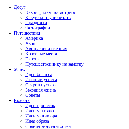
Досуг
Какой фильм посмотреть
Какую книгу почитать
Праздники
Фотографии
Путешествия
Америка
Азия
Австралия и океания
Красивые места
Европа
Путешественнику на заметку
Успех
Идеи бизнеса
Истории успеха
Секреты успеха
Звездная жизнь
Советы
Красота
Идеи причесок
Идеи макияжа
Идеи маникюра
Идея образа
Советы знаменитостей