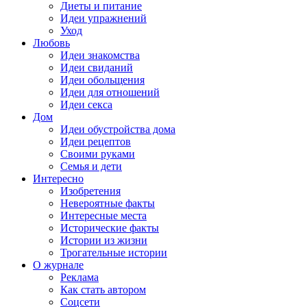
Диеты и питание
Идеи упражнений
Уход
Любовь
Идеи знакомства
Идеи свиданий
Идеи обольщения
Идеи для отношений
Идеи секса
Дом
Идеи обустройства дома
Идеи рецептов
Своими руками
Семья и дети
Интересно
Изобретения
Невероятные факты
Интересные места
Исторические факты
Истории из жизни
Трогательные истории
О журнале
Реклама
Как стать автором
Соцсети