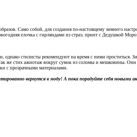
разов. Само собой, для создания по-настоящему зимнего настр
вогодняя елочка с гирляндами из страз, принт с Дедушкой Мор
, однако стилисты рекомендуют на время с ними проститься. З
ак же стих ажиотаж вокруг сумок из соломы и мешковины. Они н
мки с прозрачными материалами.
антированно вернутся в моду! А пока порадуйте себя новыми 