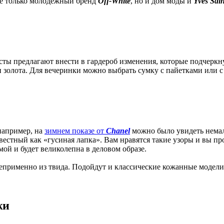
не только молодежный бренд
Off-White
, но и дом моды и
Yves Sai
сты предлагают внести в гардероб изменения, которые подчеркн
и золота. Для вечеринки можно выбрать сумку с пайетками или с
например, на
зимнем показе от
Chanel
можно было увидеть немал
стный как «гусиная лапка». Вам нравятся такие узоры и вы про
имой и будет великолепна в деловом образе.
 неприменно из твида. Подойдут и классические кожанные модели
жи