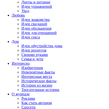
Диеты и питание
Идеи упражнений
Уход
Любовь
Идеи знакомства
Идеи свиданий
Идеи обольщения
Идеи для отношений
Идеи секса
Дом
Идеи обустройства дома
Идеи рецептов
Своими руками
Семья и дети
Интересно
Изобретения
Невероятные факты
Интересные места
Исторические факты
Истории из жизни
Трогательные истории
О журнале
Реклама
Как стать автором
Соцсети