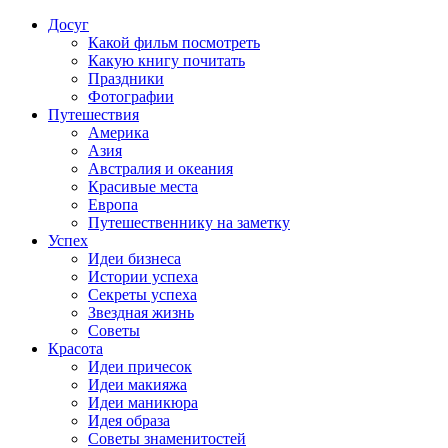
Досуг
Какой фильм посмотреть
Какую книгу почитать
Праздники
Фотографии
Путешествия
Америка
Азия
Австралия и океания
Красивые места
Европа
Путешественнику на заметку
Успех
Идеи бизнеса
Истории успеха
Секреты успеха
Звездная жизнь
Советы
Красота
Идеи причесок
Идеи макияжа
Идеи маникюра
Идея образа
Советы знаменитостей