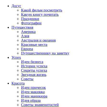
Досуг
Какой фильм посмотреть
Какую книгу почитать
Праздники
Фотографии
Путешествия
Америка
Азия
Австралия и океания
Красивые места
Европа
Путешественнику на заметку
Успех
Идеи бизнеса
Истории успеха
Секреты успеха
Звездная жизнь
Советы
Красота
Идеи причесок
Идеи макияжа
Идеи маникюра
Идея образа
Советы знаменитостей