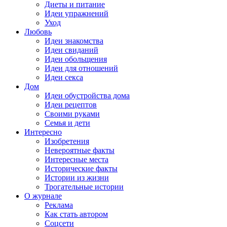
Диеты и питание
Идеи упражнений
Уход
Любовь
Идеи знакомства
Идеи свиданий
Идеи обольщения
Идеи для отношений
Идеи секса
Дом
Идеи обустройства дома
Идеи рецептов
Своими руками
Семья и дети
Интересно
Изобретения
Невероятные факты
Интересные места
Исторические факты
Истории из жизни
Трогательные истории
О журнале
Реклама
Как стать автором
Соцсети