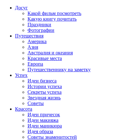
Досуг
Какой фильм посмотреть
Какую книгу почитать
Праздники
Фотографии
Путешествия
Америка
Азия
Австралия и океания
Красивые места
Европа
Путешественнику на заметку
Успех
Идеи бизнеса
Истории успеха
Секреты успеха
Звездная жизнь
Советы
Красота
Идеи причесок
Идеи макияжа
Идеи маникюра
Идея образа
Советы знаменитостей