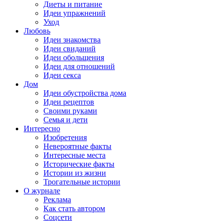
Диеты и питание
Идеи упражнений
Уход
Любовь
Идеи знакомства
Идеи свиданий
Идеи обольщения
Идеи для отношений
Идеи секса
Дом
Идеи обустройства дома
Идеи рецептов
Своими руками
Семья и дети
Интересно
Изобретения
Невероятные факты
Интересные места
Исторические факты
Истории из жизни
Трогательные истории
О журнале
Реклама
Как стать автором
Соцсети