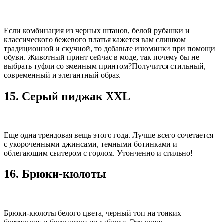
Если комбинация из черных штанов, белой рубашки и
классического бежевого платья кажется вам слишком
традиционной и скучной, то добавьте изюминки при помощи
обуви. Животный принт сейчас в моде, так почему бы не
выбрать туфли со змеиным принтом?Получится стильный,
современный и элегантный образ.
15. Серый пиджак XXL
Еще одна трендовая вещь этого года. Лучше всего сочетается
с укороченными джинсами, темными ботинками и
облегающим свитером с горлом. Утонченно и стильно!
16. Брюки-кюлоты
Брюки-кюлоты белого цвета, черный топ на тонких
бретельках и босоножки на каблуке. Это очень