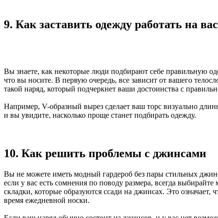
9. Как заставить одежду работать на вас
Вы знаете, как некоторые люди подбирают себе правильную оде
что вы носите. В первую очередь, все зависит от вашего телос
такой наряд, который подчеркнет ваши достоинства с правильн
Например, V-образный вырез сделает ваш торс визуально длин
и вы увидите, насколько проще станет подбирать одежду.
10. Как решить проблемы с джинсами
Вы не можете иметь модный гардероб без пары стильных джинсо
если у вас есть сомнения по поводу размера, всегда выбирайт
складки, которые образуются ссади на джинсах. Это означает, 
время ежедневной носки.
Если ваш наряд обычно состоит из джинсов, и у вас нет возмо