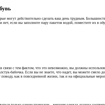
обувь
рые могут действительно сделать ваш день трудным. Большинств
 нет, если вы заполните пару пакетов водой, поместите их в об
в связи с тем фактом, что это невозможно, вы должны использо
стук-бабочка. Если вы не знаете, что надет, вы можете смело до
 поводу, как в повседневной жизни, так и на официальные мер
аться только одним правилом – верхняя одежда должна соответ