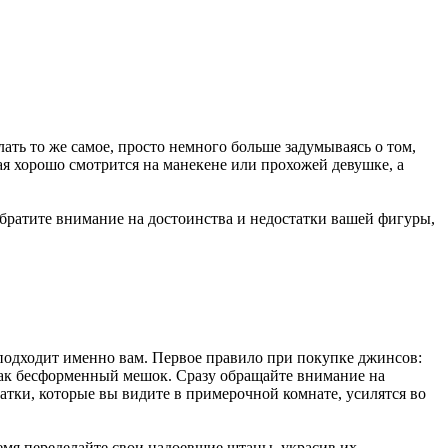
ать то же самое, просто немного больше задумываясь о том,
рая хорошо смотрится на манекене или прохожей девушке, а
Обратите внимание на достоинства и недостатки вашей фигуры,
 подходит именно вам. Первое правило при покупке джинсов:
, как бесформенный мешок. Сразу обращайте внимание на
татки, которые вы видите в примерочной комнате, усилятся во
ремя переделайте свои надоевшие штаны, украсив их