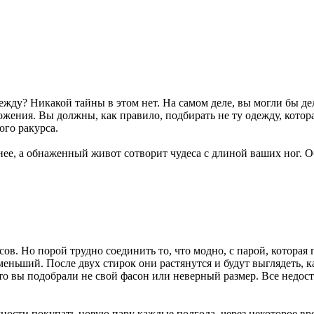
жду? Никакой тайны в этом нет. На самом деле, вы могли бы дел
ложения. Вы должны, как правило, подбирать не ту одежду, кото
ого ракурса.
нее, а обнаженный живот сотворит чудеса с длиной ваших ног. 
в. Но порой трудно соединить то, что модно, с парой, которая
е меньший. После двух стирок они растянутся и будут выглядеть
что вы подобрали не свой фасон или неверный размер. Все недос
жности покупать новую пару каждые полгода, через некоторое в