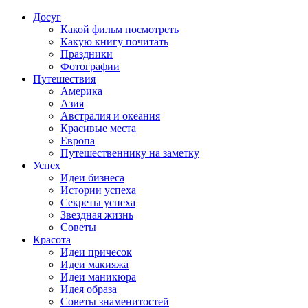
Досуг
Какой фильм посмотреть
Какую книгу почитать
Праздники
Фотографии
Путешествия
Америка
Азия
Австралия и океания
Красивые места
Европа
Путешественнику на заметку
Успех
Идеи бизнеса
Истории успеха
Секреты успеха
Звездная жизнь
Советы
Красота
Идеи причесок
Идеи макияжа
Идеи маникюра
Идея образа
Советы знаменитостей