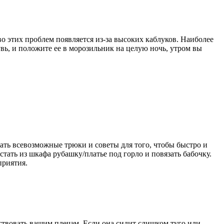
о этих проблем появляется из-за высоких каблуков. Наиболее
увь, и положите ее в морозильник на целую ночь, утром вы
вать всевозможные трюки и советы для того, чтобы быстро и
стать из шкафа рубашку/платье под горло и повязать бабочку.
оприятия.
ствовать вашим плечам. Если она сидит слишком туго или