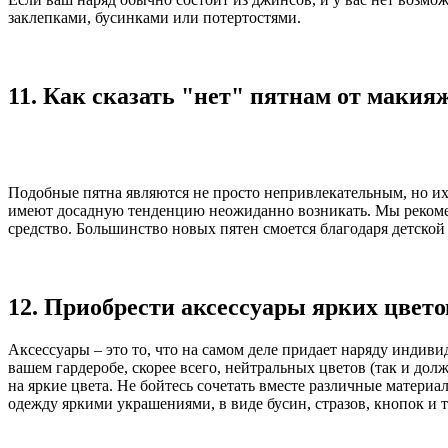
заклепками, бусинками или потертостями.
11. Как сказать "нет" пятнам от макия
Подобные пятна являются не просто непривлекательным, но их 
имеют досадную тенденцию неожиданно возникать. Мы рекомен
средство. Большинство новых пятен смоется благодаря детской 
12. Приобрести аксессуары ярких цвето
Аксессуары – это то, что на самом деле придает наряду индив
вашем гардеробе, скорее всего, нейтральных цветов (так и дол
на яркие цвета. Не бойтесь сочетать вместе различные матери
одежду яркими украшениями, в виде бусин, стразов, кнопок и т