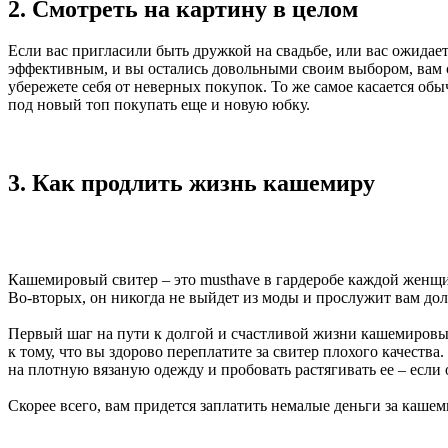
2. Смотреть на картину в целом
Если вас пригласили быть дружкой на свадьбе, или вас ожидае
эффективным, и вы остались довольными своим выбором, вам с
убережете себя от неверных покупок. То же самое касается обы
под новый топ покупать еще и новую юбку.
3. Как продлить жизнь кашемиру
Кашемировый свитер – это musthave в гардеробе каждой женщи
Во-вторых, он никогда не выйдет из моды и прослужит вам дол
Первый шаг на пути к долгой и счастливой жизни кашемировых
к тому, что вы здорово переплатите за свитер плохого качеств
на плотную вязаную одежду и пробовать растягивать ее – если 
Скорее всего, вам придется заплатить немалые деньги за кашеми