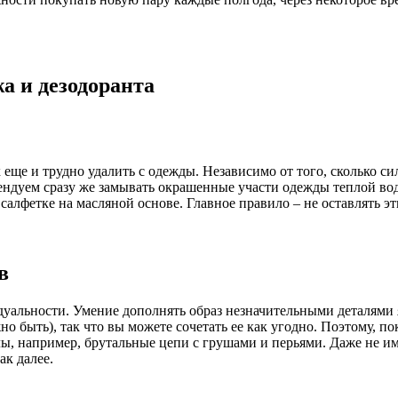
жа и дезодоранта
еще и трудно удалить с одежды. Независимо от того, сколько си
дуем сразу же замывать окрашенные участи одежды теплой вод
салфетке на масляной основе. Главное правило – не оставлять эт
в
идуальности. Умение дополнять образ незначительными деталями
жно быть), так что вы можете сочетать ее как угодно. Поэтому, 
алы, например, брутальные цепи с грушами и перьями. Даже не 
ак далее.