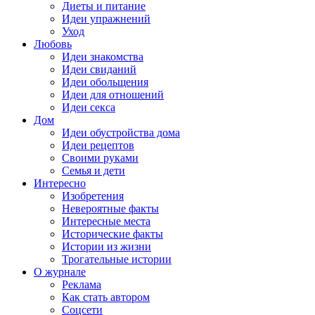
Диеты и питание
Идеи упражнений
Уход
Любовь
Идеи знакомства
Идеи свиданий
Идеи обольщения
Идеи для отношений
Идеи секса
Дом
Идеи обустройства дома
Идеи рецептов
Своими руками
Семья и дети
Интересно
Изобретения
Невероятные факты
Интересные места
Исторические факты
Истории из жизни
Трогательные истории
О журнале
Реклама
Как стать автором
Соцсети