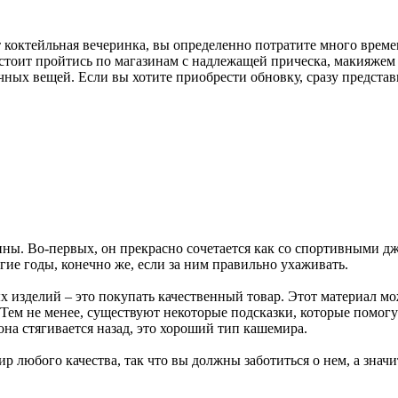
т коктейльная вечеринка, вы определенно потратите много врем
тоит пройтись по магазинам с надлежащей прическа, макияжем и
чных вещей. Если вы хотите приобрести обновку, сразу представь
ны. Во-первых, он прекрасно сочетается как со спортивными дж
гие годы, конечно же, если за ним правильно ухаживать.
 изделий – это покупать качественный товар. Этот материал м
а. Тем не менее, существуют некоторые подсказки, которые помо
она стягивается назад, это хороший тип кашемира.
р любого качества, так что вы должны заботиться о нем, а значи