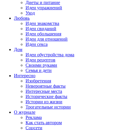
Диеты и питание
Идеи упражнений
Уход
Любовь
Идеи знакомства
Идеи свиданий
Идеи обольщения
Идеи для отношений
Идеи секса
Дом
Идеи обустройства дома
Идеи рецептов
Своими руками
Семья и дети
Интересно
Изобретения
Невероятные факты
Интересные места
Исторические факты
Истории из жизни
Трогательные истории
О журнале
Реклама
Как стать автором
Соцсети