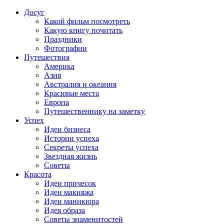
Досуг
Какой фильм посмотреть
Какую книгу почитать
Праздники
Фотографии
Путешествия
Америка
Азия
Австралия и океания
Красивые места
Европа
Путешественнику на заметку
Успех
Идеи бизнеса
Истории успеха
Секреты успеха
Звездная жизнь
Советы
Красота
Идеи причесок
Идеи макияжа
Идеи маникюра
Идея образа
Советы знаменитостей