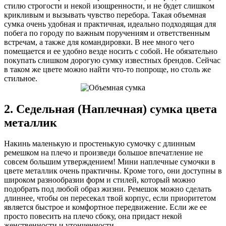
стилю строгости и некой изощренности, и не будет слишком
крикливым и вызывать чувство перебора. Такая объемная
сумка очень удобная и практичная, идеально подходящая для
побега по городу по важным поручениям и ответственным
встречам, а также для командировки. В нее много чего
помещается и ее удобно везде носить с собой. Не обязательно
покупать слишком дорогую сумку известных брендов. Сейчас
в таком же цвете можно найти что-то попроще, но столь же
стильное.
2. Седельная (Наплечная) сумка цвета
металлик
Накинь маленькую и простенькую сумочку с длинным
ремешком на плечо и произведи большое впечатление не
совсем большим утверждением! Мини наплечные сумочки в
цвете металлик очень практичны. Кроме того, они доступны в
широком разнообразии форм и стилей, который можно
подобрать под любой образ жизни. Ремешок можно сделать
длиннее, чтобы он пересекал твой корпус, если приоритетом
является быстрое и комфортное передвижение. Если же ее
просто повесить на плечо сбоку, она придаст некой
женственности и утонченности.