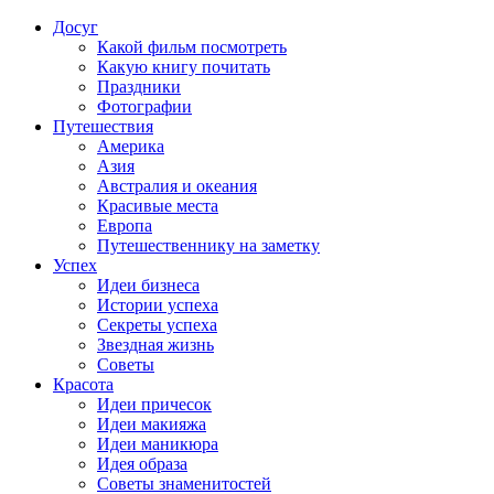
Досуг
Какой фильм посмотреть
Какую книгу почитать
Праздники
Фотографии
Путешествия
Америка
Азия
Австралия и океания
Красивые места
Европа
Путешественнику на заметку
Успех
Идеи бизнеса
Истории успеха
Секреты успеха
Звездная жизнь
Советы
Красота
Идеи причесок
Идеи макияжа
Идеи маникюра
Идея образа
Советы знаменитостей