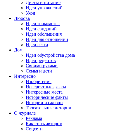
Диеты и питание
Идеи упражнений
Уход
Любовь
Идеи знакомства
Идеи свиданий
Идеи обольщения
Идеи для отношений
Идеи секса
Дом
Идеи обустройства дома
Идеи рецептов
Своими руками
Семья и дети
Интересно
Изобретения
Невероятные факты
Интересные места
Исторические факты
Истории из жизни
Трогательные истории
О журнале
Реклама
Как стать автором
Соцсети