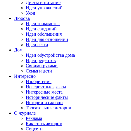
Диеты и питание
Идеи упражнений
Уход
Любовь
Идеи знакомства
Идеи свиданий
Идеи обольщения
Идеи для отношений
Идеи секса
Дом
Идеи обустройства дома
Идеи рецептов
Своими руками
Семья и дети
Интересно
Изобретения
Невероятные факты
Интересные места
Исторические факты
Истории из жизни
Трогательные истории
О журнале
Реклама
Как стать автором
Соцсети