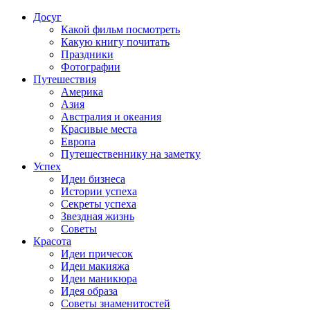
Досуг
Какой фильм посмотреть
Какую книгу почитать
Праздники
Фотографии
Путешествия
Америка
Азия
Австралия и океания
Красивые места
Европа
Путешественнику на заметку
Успех
Идеи бизнеса
Истории успеха
Секреты успеха
Звездная жизнь
Советы
Красота
Идеи причесок
Идеи макияжа
Идеи маникюра
Идея образа
Советы знаменитостей