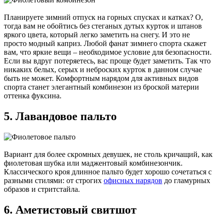
Планируете зимний отпуск на горных спусках и катках? О,
тогда вам не обойтись без стеганых дутых курток и штанов
яркого цвета, который легко заметить на снегу. И это не
просто модный каприз. Любой фанат зимнего спорта скажет
вам, что яркие вещи – необходимое условие для безопасности.
Если вы вдруг потеряетесь, вас проще будет заметить. Так что
никаких белых, серых и неброских курток в данном случае
быть не может. Комфортным нарядом для активных видов
спорта станет элегантный комбинезон из броской материи
оттенка фуксина.
5. Лавандовое пальто
Вариант для более скромных девушек, не столь кричащий, как
фиолетовая шубка или маджентовый комбинезончик.
Классического кроя длинное пальто будет хорошо сочетаться с
разными стилями: от строгих
офисных нарядов
до гламурных
образов и стритстайла.
6. Аметистовый свитшот