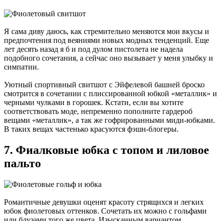
Я сама диву даюсь, как стремительно меняются мои вкусы и
предпочтения под веяниями новых модных тенденций. Еще
лет десять назад я б и под дулом пистолета не надела
подобного сочетания, а сейчас оно вызывает у меня улыбку и
симпатии.
Уютный спортивный свитшот с Эйфелевой башней броско
смотрится в сочетании с плиссированной юбкой «металлик» и
черными чулками в горошек. Кстати, если вы хотите
соответствовать моде, непременно пополните гардероб
вещами «металлик», а так же гофрированными миди-юбками.
В таких вещах частенько красуются фэшн-блогеры.
7. Фиалковые юбка с топом и лиловое
пальто
Романтичные девушки оценят красоту стрящихся и легких
юбок фиолетовых оттенков. Сочетать их можно с гольфами
или блузами того же цвета. Изысканным вариантом