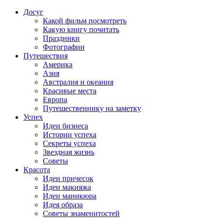
Досуг
Какой фильм посмотреть
Какую книгу почитать
Праздники
Фотографии
Путешествия
Америка
Азия
Австралия и океания
Красивые места
Европа
Путешественнику на заметку
Успех
Идеи бизнеса
Истории успеха
Секреты успеха
Звездная жизнь
Советы
Красота
Идеи причесок
Идеи макияжа
Идеи маникюра
Идея образа
Советы знаменитостей