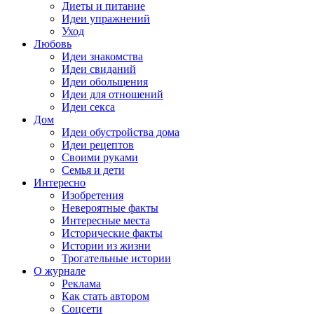
Диеты и питание
Идеи упражнений
Уход
Любовь
Идеи знакомства
Идеи свиданий
Идеи обольщения
Идеи для отношений
Идеи секса
Дом
Идеи обустройства дома
Идеи рецептов
Своими руками
Семья и дети
Интересно
Изобретения
Невероятные факты
Интересные места
Исторические факты
Истории из жизни
Трогательные истории
О журнале
Реклама
Как стать автором
Соцсети