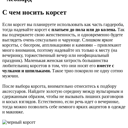
С чем носить корсет
Если корсет вы планируете использовать как часть гардероба,
тогда
надевайте корсет
с платьем до пола или до колена.
Так
вы подчеркнете свою женственность, и одновременно будете
выглядеть очень сексуально и чарующе. Слишком яркие
корсеты, с бисером, аппликациями и камнями – привлекают
много внимания, поэтому надевайте их только к месту (на
вечеринку, торжественный вечер или неофициальный
праздник). Маленькая женская хитрость большинства
любительниц корсетов в том, что они носят его
вместе с
чулками и шпильками.
Такое трио покорило не одну сотню
мужчин.
После выбора корсета, внимательно отнеситесь к подбору
аксессуаров. Найдите золотую середину между вульгарным и
сдержанным образом, чтобы не вызывать лишних разговоров
и косых взглядов. Естественно, если речь идет о вечеринке,
тогда можно позволить себе немного ярких акцентов в одежде
и макияже.