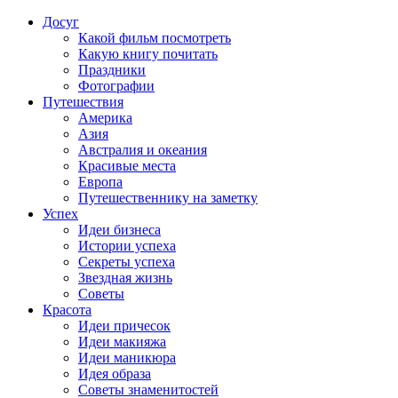
Досуг
Какой фильм посмотреть
Какую книгу почитать
Праздники
Фотографии
Путешествия
Америка
Азия
Австралия и океания
Красивые места
Европа
Путешественнику на заметку
Успех
Идеи бизнеса
Истории успеха
Секреты успеха
Звездная жизнь
Советы
Красота
Идеи причесок
Идеи макияжа
Идеи маникюра
Идея образа
Советы знаменитостей