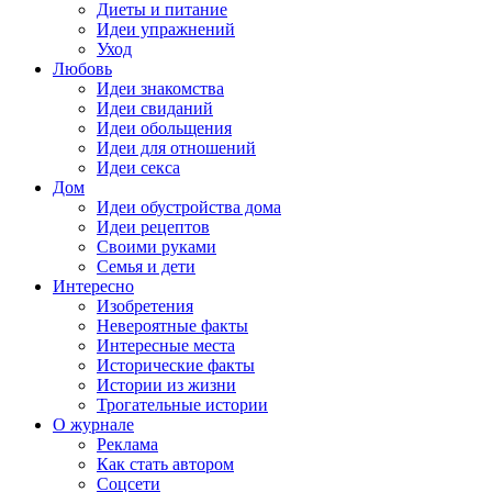
Диеты и питание
Идеи упражнений
Уход
Любовь
Идеи знакомства
Идеи свиданий
Идеи обольщения
Идеи для отношений
Идеи секса
Дом
Идеи обустройства дома
Идеи рецептов
Своими руками
Семья и дети
Интересно
Изобретения
Невероятные факты
Интересные места
Исторические факты
Истории из жизни
Трогательные истории
О журнале
Реклама
Как стать автором
Соцсети