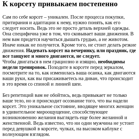
К корсету привыкаем постепенно
Сам по себе корсет – уникален. После процесса покупки,
притирания и адаптации к нему, нужно понять, как его
следует носить. Ведь это не просто деталь верхней одежды.
Она специфична уже в том, что сковывает ваши движения. В
нем вам придется научиться дышать грудью, а не животом.
Иначе никак не получится. Кроме того, не стоит делать резкие
движения.
Надевать корсет на вечеринку, или праздник, где
все танцуют и много двигаются, не следует.
Чтобы двигаться в нем грациозно и изящно,
необходимы
недели тренировок.
Походите в корсете перед зеркалом,
посмотрите на то, как изменилась ваша осанка, как двигаются
ваши руки, как вы присаживаетесь на диван, что происходит
в это время со спиной и линией шеи.
Без репетиций вам не обойтись, ведь привыкает не только
ваше тело, но и происходит осознание того, что вы надели
корсет. Это уникальное состояние, вводящее многих женщин
в удивительное мироощущение, способствующее
возникновению желания выглядеть еще более желанной и
женственной. Ведь известно, что ни один мужчина не устоит
перед девушкой в корсете, чулках, на высоком каблуке с
волнующим взглядом.