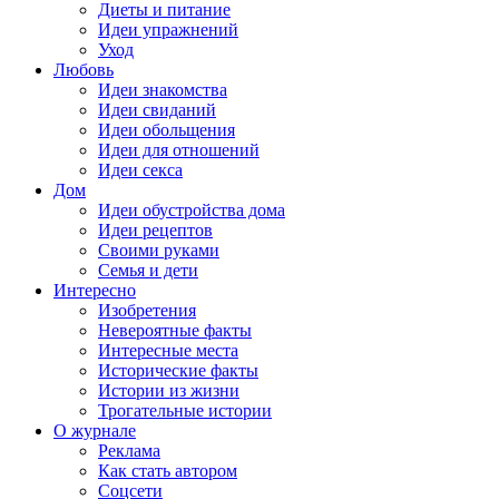
Диеты и питание
Идеи упражнений
Уход
Любовь
Идеи знакомства
Идеи свиданий
Идеи обольщения
Идеи для отношений
Идеи секса
Дом
Идеи обустройства дома
Идеи рецептов
Своими руками
Семья и дети
Интересно
Изобретения
Невероятные факты
Интересные места
Исторические факты
Истории из жизни
Трогательные истории
О журнале
Реклама
Как стать автором
Соцсети