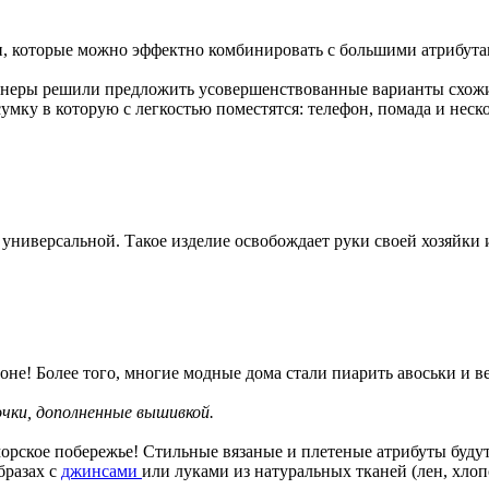
и, которые можно эффектно комбинировать с большими атрибута
йнеры решили предложить усовершенствованные варианты схожи
мку в которую с легкостью поместятся: телефон, помада и неско
с универсальной. Такое изделие освобождает руки своей хозяйки 
зоне! Более того, многие модные дома стали пиарить авоськи и 
ки, дополненные вышивкой.
морское побережье! Стильные вязаные и плетеные атрибуты буду
бразах с
джинсами
или луками из натуральных тканей (лен, хлоп