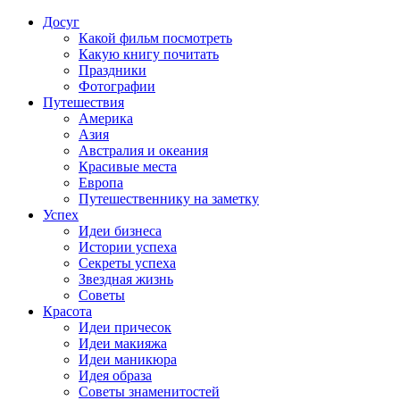
Досуг
Какой фильм посмотреть
Какую книгу почитать
Праздники
Фотографии
Путешествия
Америка
Азия
Австралия и океания
Красивые места
Европа
Путешественнику на заметку
Успех
Идеи бизнеса
Истории успеха
Секреты успеха
Звездная жизнь
Советы
Красота
Идеи причесок
Идеи макияжа
Идеи маникюра
Идея образа
Советы знаменитостей