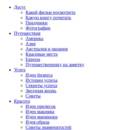
Досуг
Какой фильм посмотреть
Какую книгу почитать
Праздники
Фотографии
Путешествия
Америка
Азия
Австралия и океания
Красивые места
Европа
Путешественнику на заметку
Успех
Идеи бизнеса
Истории успеха
Секреты успеха
Звездная жизнь
Советы
Красота
Идеи причесок
Идеи макияжа
Идеи маникюра
Идея образа
Советы знаменитостей