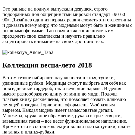
Это раньше на подиум выпускали девушек, строго
подобранных под общепринятый мировой стандарт «90-60-
90». Дизайнер один из первых решил сломать эти стереотипы
и доказать всему миру, что моделями могут быть и женщины с
пышными формами. Тан изъявил желание помочь им
преодолеть свои комплексы и научить правильно
акцентировать внимание на своих достоинствах.
Коллекция весна-лето 2018
В этом сезоне набирают актуальности платья, туники,
удлиненные рубахи. Модницы смогут выбрать для себя как
повседневный гардероб, так и вечерние наряды. Изделия
имеют разнообразную длину от мини до миди. Подолы
платьев книзу расклешены, что позволяет создать иллюзию
летящей походки. Горловины оформлены V-образным
вырезом. Каждая модель имеет замысловатые детали.
Манжеты, кружевное обрамление, рукава в три четверти,
завышенная талия – все несет функциональное наполнение.
Кроме этого в состав коллекции вошли платья-туники, платья
на запах и платья-рубахи.