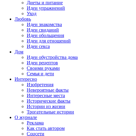
Диеты и питание
Идеи упражнений
Уход
Любовь
Идеи знакомства
Идеи свиданий
Идеи обольщения
Идеи для отношений
Идеи секса
Дом
Идеи обустройства дома
Идеи рецептов
Своими руками
Семья и дети
Интересно
Изобретения
Невероятные факты
Интересные места
Исторические факты
Истории из жизни
Трогательные истории
О журнале
Реклама
Как стать автором
Соцсети